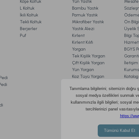
Köşe Koltuk
Yün Yastık
Mesafel
ude Display Kolonya 50 ml
Harmony Nude Kolonya 10
Gönder
L Koltuk
Bambu Yastık
Sözleş
İkili Koltuk
Pamuk Yastık
Ödeme 
Tekli Koltuk
Mikrofiber Yastık
Ön Bilg
Berjerler
Yastık Alezi
Üyelik 
TL
999,00 TL
Puf
Kırlent
Bilgi T
Kırlent Kılıfı
Hizmetl
Yorgan
BGYS Po
Ücretsiz Kar
Tek Kişilik Yorgan
Garanti
Çift Kişilik Yorgan
İletişi
 Kolonya 50 ml
Yün Yorgan
Kurums
VE İADE İŞLEMLERİ
Kaz Tüyü Yorgan
Katalog
 Pedi
Bambu Yorgan
Doqu Bl
 Pedi
Pamuk Yorgan
Çerez Po
KVKK A
di