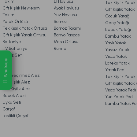
Takımı
El Havlusu
Tek Kişilik Yatak
Leris Bouquet Mum Rose Vanilya 200 gr
Harmony N
Çift Kişilik Nevresim
Ayak Havlusu
Çift Kişilik Yatak
6. ÜRÜN BİLGİLERİ
Takımı
Yüz Havlusu
Çocuk Yatağı
Yatak Örtüsü
Bornoz
Genç Yatağı
Tek Kişilik Yatak Örtüsü
Bornoz Takımı
Bebek Yatağı
7. KAMPANYA & İNDİRİMLER
849,00 TL
199,00 
Çift Kişilik Yatak Örtüsü
Banyo Paspası
Bambu Yatak
Battaniye
Masa Örtüsü
Yaylı Yatak
TV Battaniye
Runner
Yaysız Yatak
Ücretsiz Kargo
8. MÜŞTERİ HİZMETLERİ
Çeyiz Seti
Visco Yatak
Whatsapp
Pike
Lateks Yatak
Luxury Noir Kolonya 100 ml
Rosabelle Blush Display
Alez
Yatak Pedi
9. YATAK & KOLTUK SİPARİŞ 
Sıvı Geçirmez Alez
Tek Kişilik Yatak
Çift Kişilik Alez
Çift Kişilik Yatak
Tek Kişilik Alez
Visco Yatak Pedi
649,00 TL
199,00 TL
Bebek Alezi
Yün Yatak Pedi
Uyku Seti
Bambu Yatak Pe
Çarşaf
Ücretsiz Kargo
Lastikli Çarşaf