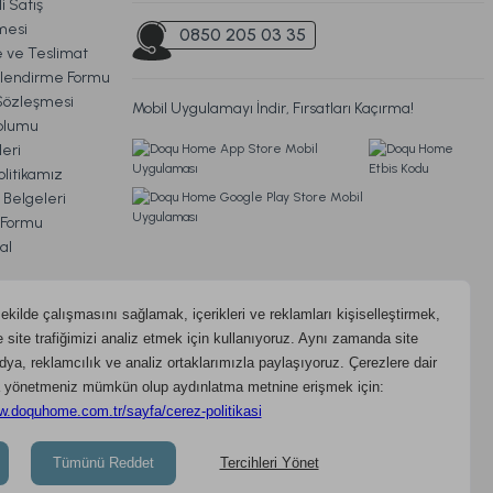
i Satış
0 ml
Luxury Noir Display Kolonya 50 ml
mesi
0850 205 03 35
ve Teslimat
ilendirme Formu
Sözleşmesi
Mobil Uygulamayı İndir, Fırsatları Kaçırma!
199,00 TL
oplumu
eri
litikamız
go
 Belgeleri
m Formu
al
og
litikası
ydınlatma Metni