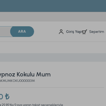
ARA
Sepetim
Giriş Yap
ypnoz Kokulu Mum
 2QKMUMKOKU0000001M
0 ₺
a:
29,89 ₺
x 9 aya varan taksit seçenekleriyle