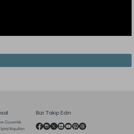
200 gr
Rosabelle Blush Kokulu Mum 120 GR
999,00 TL
sal
Bizi Takip Edin
 ve Güvenlik
Kargo
Ücretsiz Kargo
İptal Koşulları