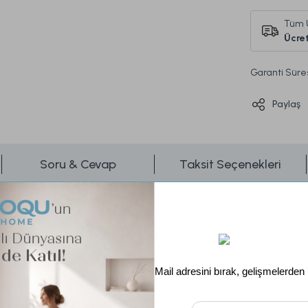
Tüm 
Ücret
Garanti Süre
Paylaş
Soru & Cevap
Taksit Seçenekleri