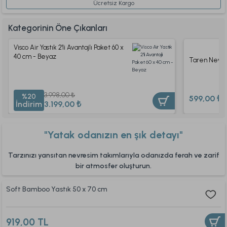
Ücretsiz Kargo
Kategorinin Öne Çıkanları
Visco Air Yastık 2'li Avantajlı Paket 60 x
40 cm - Beyaz
Taren Nevres
3.998,00 ₺
%20
599,00 ₺
İndirim
3.199,00 ₺
"Yatak odanızın en şık detayı"
Tarzınızı yansıtan nevresim takımlarıyla odanızda ferah ve zarif
bir atmosfer oluşturun.
Soft Bamboo Yastık 50 x 70 cm
919,00 TL