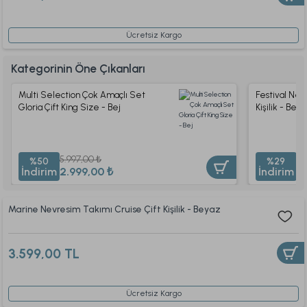
Ücretsiz Kargo
Kategorinin Öne Çıkanları
Multi Selection Çok Amaçlı Set
Festival Ne
Gloria Çift King Size - Bej
Kişilik - Bey
5.997,00 ₺
2.
%50
%29
İndirim
2.999,00 ₺
İndirim
1.
Marine Nevresim Takımı Cruise Çift Kişilik - Beyaz
3.599,00 TL
Ücretsiz Kargo