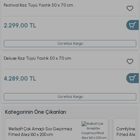
Festival Kaz Tüyü Yastık 50 x 70 cm
2.299,00 TL
Ücretsiz Kargo
Deluxe Kaz Tüyü Yastık 50 x 70 cm
4.289,00 TL
Ücretsiz Kargo
Kategorinin Öne Çıkanları
Wellsoft Çok Amaçlı Sıvı Geçirmez
Comfyline P
Fitted Alez 160 x 200 cm
Fitted Alez 