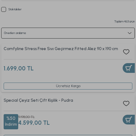
Stoktakiler
Toplam 463 ürün
Comfyline Stress Free Sıvı Geçirmez Fitted Alez 90 x 190 cm
1.699,00 TL
Ücretsiz Kargo
Special Çeyiz Seti Çift Kişilik - Pudra
9.198,00 TL
%50
4.599,00 TL
İndirim