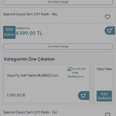
Ücretsiz Kargo
Special Çeyiz Seti Çift Kişilik - Bej
9.198,00 TL
%50
4.599,00 TL
İndirim
Ücretsiz Kargo
Kategorinin Öne Çıkanları
Visco Flexo 
Visco Fly Soft Yastık 64x28x12,5 cm
99
%20
1.190,00 ₺
İndirim
7
Special Çeyiz Seti Çift Kişilik - Gri