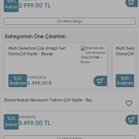
%40
2.999,00 TL
İndirim
Ücretsiz Kargo
Kategorinin Öne Çıkanları
Multi Selection Çok Amaçlı Set
Multi Select
Gloria Çift Kişilik - Beyaz
Gloria Çift Kiş
4.999,00 ₺
4.
%50
%50
İndirim
2.499,00 ₺
İndirim
2
Zelda Nakışlı Nevresim Takımı Çift Kişilik - Bej
5.199,00 TL
%33
3.499,00 TL
İndirim
Ücretsiz Kargo