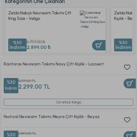
Kategorinin Öne Çıkanları
Zelda Nakışlı Nevresim Takımı Çift
Zelda Nakışl
King Size - İndigo
Kişilik - Bej
5.797,00 ₺
5.
%50
%50
İndirim
2.899,00 ₺
İndirim
2
Ranforce Nevresim Takımı Navy Çift Kişilik - Lacivert
3.299,00 TL
%30
2.299,00 TL
İndirim
Ücretsiz Kargo
Festival Nevresim Takımı Meyra Çift Kişilik - Beyaz
2.849,00 TL
%30