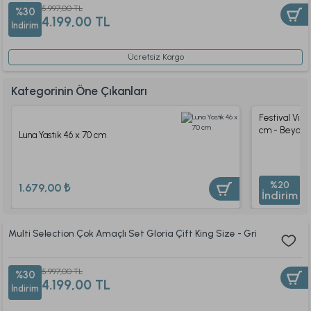
5.997,00 TL
%30
4.199,00 TL
İndirim
Ücretsiz Kargo
Kategorinin Öne Çıkanları
Festival Visco
cm - Beyaz
Luna Yastık 46 x 70 cm
2.
%20
1.679,00 ₺
İndirim
2
Multi Selection Çok Amaçlı Set Gloria Çift King Size - Gri
5.997,00 TL
%30
4.199,00 TL
İndirim