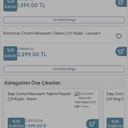
%28
1.399,00 TL
İndirim
Ücretsiz Kargo
Ranforce Charm Nevresim Takımı Çift Kişilik - Lacivert
2.799,00 TL
%18
2.299,00 TL
İndirim
Ücretsiz Kargo
Kategorinin Öne Çıkanları
Easy Cotton Nevresim Takımı Flourish
Easy Cotton 
Çift Kişilik - Krem
Çift King Si
2.099,00 ₺
2.
%29
%28
İndirim
1.499,00 ₺
İndirim
1.