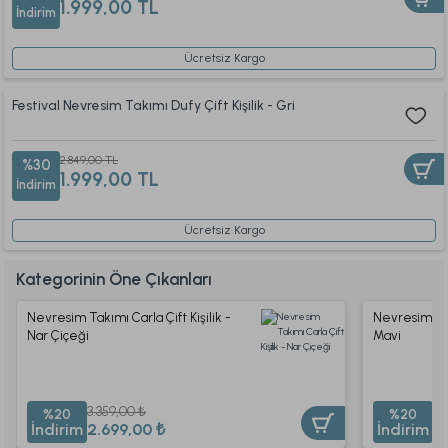
1.999,00 TL
İndirim
Ücretsiz Kargo
Festival Nevresim Takımı Dufy Çift Kişilik - Gri
2.849,00 TL
%30
1.999,00 TL
İndirim
Ücretsiz Kargo
Kategorinin Öne Çıkanları
Nevresim Takımı Carla Çift Kişilik -
Nevresim Takı
Nar Çiçeği
Mavi
3.359,00 ₺
3.
%20
%20
İndirim
2.699,00 ₺
İndirim
2