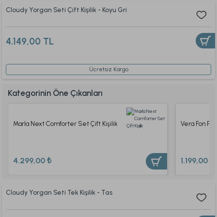
Cloudy Yorgan Seti Çift Kişilik - Koyu Gri
4.149,00 TL
Ücretsiz Kargo
Kategorinin Öne Çıkanları
Marla Next Comforter Set Çift Kişilik
Vera Fon Per
4.299,00 ₺
1.199,00 ₺
Cloudy Yorgan Seti Tek Kişilik - Tas