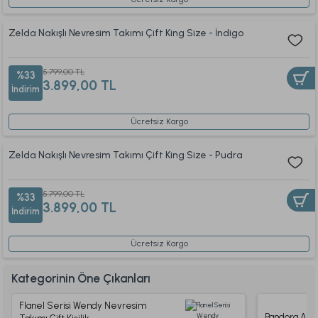
Zelda Nakışlı Nevresim Takımı Çift King Size - İndigo
5.799,00 TL
%33
3.899,00 TL
İndirim
Ücretsiz Kargo
Zelda Nakışlı Nevresim Takımı Çift King Size - Pudra
5.799,00 TL
%33
3.899,00 TL
İndirim
Ücretsiz Kargo
Kategorinin Öne Çıkanları
Flanel Serisi Wendy Nevresim
Pandora Akasy