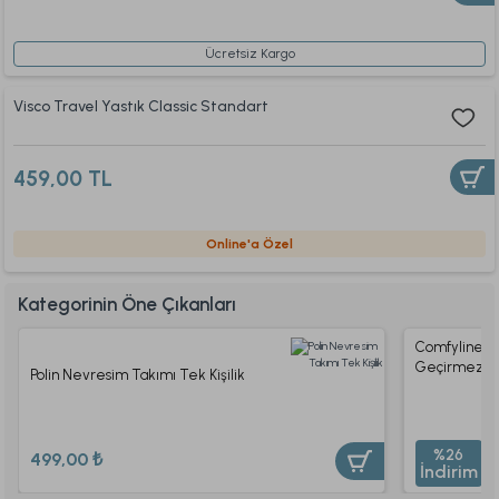
Ücretsiz Kargo
Visco Travel Yastık Classic Standart
459,00 TL
Online'a Özel
Kategorinin Öne Çıkanları
Comfyline St
Geçirmez Fit
Polin Nevresim Takımı Tek Kişilik
2.
%26
499,00 ₺
İndirim
1.