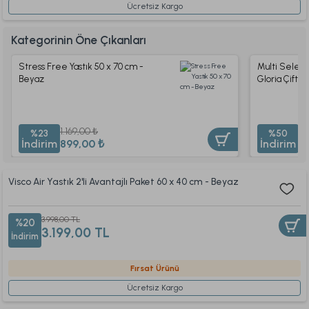
Ücretsiz Kargo
Kategorinin Öne Çıkanları
Stress Free Yastık 50 x 70 cm -
Multi Select
Beyaz
Gloria Çift Ki
1.169,00 ₺
4.
%23
%50
İndirim
899,00 ₺
İndirim
2
Visco Air Yastık 2'li Avantajlı Paket 60 x 40 cm - Beyaz
3.998,00 TL
%20
3.199,00 TL
İndirim
Fırsat Ürünü
Ücretsiz Kargo