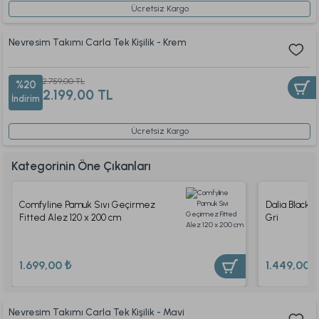
Ücretsiz Kargo
Nevresim Takımı Carla Tek Kişilik - Krem
2.759,00 TL
%20
2.199,00 TL
İndirim
Ücretsiz Kargo
Kategorinin Öne Çıkanları
Comfyline Pamuk Sıvı Geçirmez
Dalia Blackou
Fitted Alez 120 x 200 cm
Gri
1.699,00 ₺
1.449,00 ₺
Nevresim Takımı Carla Tek Kişilik - Mavi