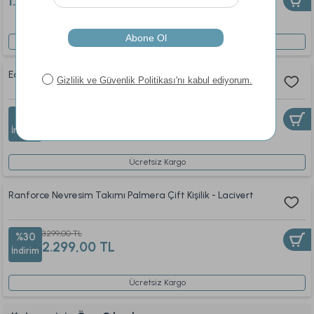
1.639,00 TL
Ücretsiz Kargo
Easy Cotton Nevresim Takımı Belinda Tek King Size - Yeşil
1.949,00 TL
%28
1.399,00 TL
İndirim
Ücretsiz Kargo
Ranforce Nevresim Takımı Palmera Çift Kişilik - Lacivert
3.299,00 TL
%30
2.299,00 TL
İndirim
Ücretsiz Kargo