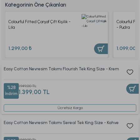
Kategorinin Öne Çıkanları
Colourful Fitted Çarşaf Çift Kişilik -
Colourful Fi
Lila
- Pudra
1.299,00 ₺
1.099,00 ₺
Easy Cotton Nevresim Takımı Flourish Tek King Size - Krem
1.949,00 TL
%28
1.399,00 TL
İndirim
Ücretsiz Kargo
Easy Cotton Nevresim Takımı Sereal Tek King Size - Kahve
1.949,00 TL