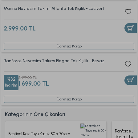
Marine Nevresim Takımı Atlante Tek Kişilik - Lacivert
2.999,00 TL
Ücretsiz Kargo
Ranforce Nevresim Takımı Elegan Tek Kişilik - Beyaz
2.499,00 TL
%32
1.699,00 TL
İndirim
Ücretsiz Kargo
Kategorinin Öne Çıkanları
Ranforce Jo
Festival Kaz Tüyü Yastık 50 x 70 cm
Takımı Tek Ki