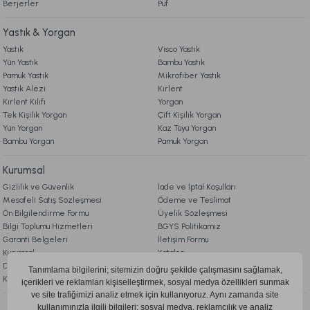
Berjerler
Puf
Yastık & Yorgan
Yastık
Visco Yastık
Yün Yastık
Bambu Yastık
Pamuk Yastık
Mikrofiber Yastık
Yastık Alezi
Kırlent
Kırlent Kılıfı
Yorgan
Tek Kişilik Yorgan
Çift Kişilik Yorgan
Yün Yorgan
Kaz Tüyü Yorgan
Bambu Yorgan
Pamuk Yorgan
Kurumsal
Gizlilik ve Güvenlik
İade ve İptal Koşulları
Mesafeli Satış Sözleşmesi
Ödeme ve Teslimat
Ön Bilgilendirme Formu
Üyelik Sözleşmesi
Bilgi Toplumu Hizmetleri
BGYS Politikamız
Garanti Belgeleri
İletişim Formu
Kurumsal
Katalog
Doqu Blog
Çerez Politikası
KVKK Aydınlatma Metni