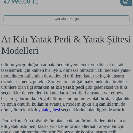
47.990,00 TL
Ücretsiz Kargo
At Kılı Yatak Pedi & Yatak Şiltesi
Modelleri
Günün yorgunluğunu atmak, bedeni yenilemek ve zihinsel olarak
tazelenmek için kaliteli bir uyku, olmazsa olmazdır. Bu nedenle yatak
modelinden kullanılan destekleyici ürünlere kadar pek çok unsuru
özenle seçmeniz gerekir. Son yıllarda doğal malzemelerden üretilen
ürünlere olan ilgi artarken
at kılı yatak pedi
gibi geleneksel ve lüks
seçenekler de yeniden kullanıcıların favorileri arasında yer etmeye
başlamış durumda. Doğal liflerin sunduğu nefes alabilirlik, sağlamlık
ve uzun ömürlü kullanım avantajı, modern uyku alışkanlıklarını da
dönüştürerek at kılı
yatak şiltesi
seçeneklerine olan ilgiyi de artırdı.
Doqu Home’un doğallığı ön plana çıkaran ürünlerinden biri olan at
kılı yatak üstü ped, klasik yatak konforuna alternatif arayanlar için
öne çıkan bir tercihe dönüşür. Yalnızca bir konfor unsuru değil,