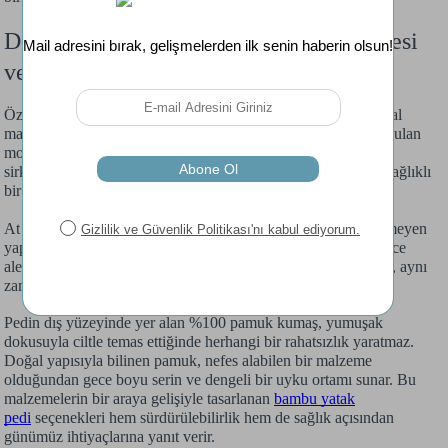
Doqu Home At Kılı Yatak Pedi Malzemesi
ve Kalitesi
Özellikle el işçiliğiyle öne çıkan at kılı yatak pedi, kaliteli doğal
malzeme kullanımıyla fark yaratır. Doqu Home tarafından sunulan
modelde kullanılan at kılı dolgusu, doğal elastikiyet ve hava
sirkülasyonu sağlayarak sentetik alternatiflere göre çok daha sağlıklı
bir kullanım sunar.
At kılı hem suyu itici özelliğe sahiptir hem de kolay nem çekmeyen
yapısı sayesinde bakteriyel oluşumlara karşı dirençlidir. Böylece
alerjik reaksiyonlara yatkın bireyler için ek bir güvenlik sağlar, aynı
zamanda kötü koku oluşumunu önlemeye de yardımcı olur.
Pedin dış yüzeyinde yer alan %100 pamuk kumaş, yumuşak
dokusuyla ciltle temas ettiğinde herhangi bir rahatsızlık yaratmaz.
Doğal yapısıyla bilinen pamuk, nefes alabilen bir malzeme
olduğundan gece boyu serin ve dengeli bir uyku ortamı sunar. Bu
malzemelerin bir araya gelişiyle tasarlanan
bambu yatak
pedi
seçenekleri hem sürdürülebilirlik hem de sağlık açısından
günümüz ihtiyaçlarına yanıt verir.