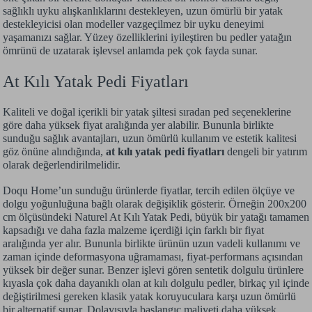
sağlıklı uyku alışkanlıklarını destekleyen, uzun ömürlü bir yatak
destekleyicisi olan modeller vazgeçilmez bir uyku deneyimi
yaşamanızı sağlar. Yüzey özelliklerini iyileştiren bu pedler yatağın
ömrünü de uzatarak işlevsel anlamda pek çok fayda sunar.
At Kılı Yatak Pedi Fiyatları
Kaliteli ve doğal içerikli bir yatak şiltesi sıradan ped seçeneklerine
göre daha yüksek fiyat aralığında yer alabilir. Bununla birlikte
sunduğu sağlık avantajları, uzun ömürlü kullanım ve estetik kalitesi
göz önüne alındığında,
at kılı yatak pedi fiyatları
dengeli bir yatırım
olarak değerlendirilmelidir.
Doqu Home’un sunduğu ürünlerde fiyatlar, tercih edilen ölçüye ve
dolgu yoğunluğuna bağlı olarak değişiklik gösterir. Örneğin 200x200
cm ölçüsündeki Naturel At Kılı Yatak Pedi, büyük bir yatağı tamamen
kapsadığı ve daha fazla malzeme içerdiği için farklı bir fiyat
aralığında yer alır. Bununla birlikte ürünün uzun vadeli kullanımı ve
zaman içinde deformasyona uğramaması, fiyat-performans açısından
yüksek bir değer sunar. Benzer işlevi gören sentetik dolgulu ürünlere
kıyasla çok daha dayanıklı olan at kılı dolgulu pedler, birkaç yıl içinde
değiştirilmesi gereken klasik yatak koruyuculara karşı uzun ömürlü
bir alternatif sunar. Dolayısıyla başlangıç maliyeti daha yüksek