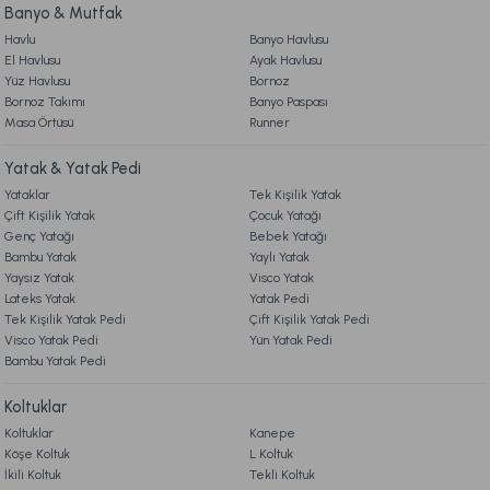
Banyo & Mutfak
Havlu
Banyo Havlusu
El Havlusu
Ayak Havlusu
Yüz Havlusu
Bornoz
Bornoz Takımı
Banyo Paspası
Masa Örtüsü
Runner
Yatak & Yatak Pedi
Yataklar
Tek Kişilik Yatak
Çift Kişilik Yatak
Çocuk Yatağı
Genç Yatağı
Bebek Yatağı
Bambu Yatak
Yaylı Yatak
Yaysız Yatak
Visco Yatak
Lateks Yatak
Yatak Pedi
Tek Kişilik Yatak Pedi
Çift Kişilik Yatak Pedi
Visco Yatak Pedi
Yün Yatak Pedi
Bambu Yatak Pedi
Koltuklar
Koltuklar
Kanepe
Köşe Koltuk
L Koltuk
İkili Koltuk
Tekli Koltuk