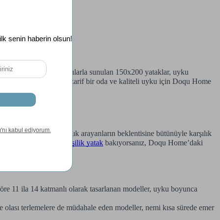
e seçenekleri ile kullanıcılarla sunulan 150x200 yataklar, uyku
dırır. Dilerseniz siz de, zarif bir oda ve kaliteli uyku için Doqu Home
deller, yatakta doğallık arayanların beklentisine bütünüyle karşılık
ih edebilir. Siz de
çift kişilik yatak
bakıyorsanız, Doqu Home’daki
 göre 11 ila 14 katmanlı olarak tasarlanan modeller, uyku boyunca
ile olası terlemelere de müdahale eden modeller, nemi kısa sürede emer