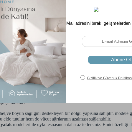
arı
elleri ile dikkat çeker. Farklı ihtiyaçlara göre çeşitli dolgu ve malzem
ku deneyimi sunmak ile birlikte yatak odalarına estetik bir görünüm kazan
i seçenekler sunar. Bambu, pamuk gibi doğal malzemelerden üretilen mo
 eder. Kullanıcılar kendi rahatlığına göre yumuşak veya sert modelleri terc
 şu şekildedir:
 bel,ve boyun sağlığını destekleyen bir dolgu yapısına sahiptir. modele
 elde tutulur hem de vücut ağrılarının azalması sağlanabilir.
 yatak
modelleri ile uyku esnasında daha az terlersiniz. Emici özelliği 