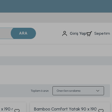
ARA
Sepetim
Giriş Yap
Toplam 6 ürün
 x 190 cm
Bamboo Comfort Yatak 90 x 190 cm