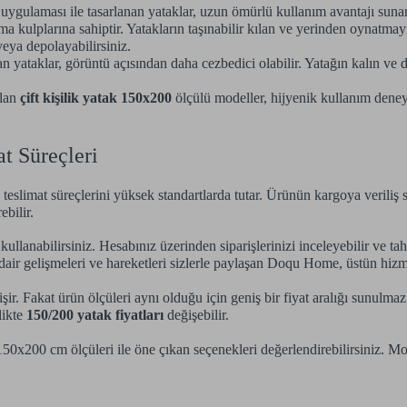
ygulaması ile tasarlanan yataklar, uzun ömürlü kullanım avantajı sunar.
ma kulplarına sahiptir. Yatakların taşınabilir kılan ve yerinden oynatmay
 veya depolayabilirsiniz.
ataklar, görüntü açısından daha cezbedici olabilir. Yatağın kalın ve d
olan
çift kişilik yatak 150x200
ölçülü modeller, hijyenik kullanım deneyi
t Süreçleri
mat süreçlerini yüksek standartlarda tutar. Ürünün kargoya veriliş sür
bilir.
anabilirsiniz. Hesabınız üzerinden siparişlerinizi inceleyebilir ve tahmi
 dair gelişmeleri ve hareketleri sizlerle paylaşan Doqu Home, üstün hizm
şir. Fakat ürün ölçüleri aynı olduğu için geniş bir fiyat aralığı sunulm
likte
150/200 yatak fiyatları
değişebilir.
50x200 cm ölçüleri ile öne çıkan seçenekleri değerlendirebilirsiniz. Mo