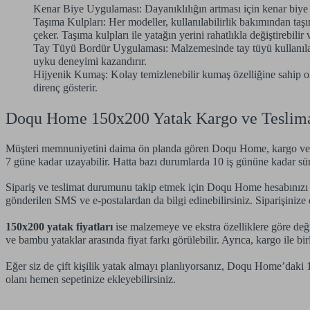
Kenar Biye Uygulaması: Dayanıklılığın artması için kenar biye u
Taşıma Kulpları: Her modeller, kullanılabilirlik bakımından taşı
çeker. Taşıma kulpları ile yatağın yerini rahatlıkla değiştirebilir
Tay Tüyü Bordür Uygulaması: Malzemesinde tay tüyü kullanılan y
uyku deneyimi kazandırır.
Hijyenik Kumaş: Kolay temizlenebilir kumaş özelliğine sahip 
direnç gösterir.
Doqu Home 150x200 Yatak Kargo ve Teslima
Müşteri memnuniyetini daima ön planda gören Doqu Home, kargo ve tesli
7 güne kadar uzayabilir. Hatta bazı durumlarda 10 iş gününe kadar süre
Sipariş ve teslimat durumunu takip etmek için Doqu Home hesabınızı kull
gönderilen SMS ve e-postalardan da bilgi edinebilirsiniz. Siparişinize
150x200 yatak fiyatları
ise malzemeye ve ekstra özelliklere göre deği
ve bambu yataklar arasında fiyat farkı görülebilir. Ayrıca, kargo ile bir
Eğer siz de çift kişilik yatak almayı planlıyorsanız, Doqu Home’daki 1
olanı hemen sepetinize ekleyebilirsiniz.