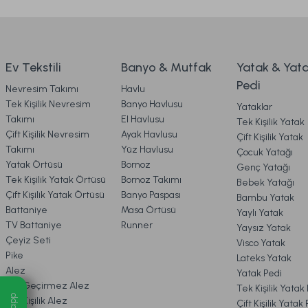
Ev Tekstili
Banyo & Mutfak
Yatak & Yat
Pedi
Nevresim Takımı
Havlu
Tek Kişilik Nevresim
Banyo Havlusu
Yataklar
Takımı
El Havlusu
Tek Kişilik Yatak
Çift Kişilik Nevresim
Ayak Havlusu
Çift Kişilik Yatak
Takımı
Yüz Havlusu
Çocuk Yatağı
Yatak Örtüsü
Bornoz
Genç Yatağı
Tek Kişilik Yatak Örtüsü
Bornoz Takımı
Bebek Yatağı
Çift Kişilik Yatak Örtüsü
Banyo Paspası
Bambu Yatak
Battaniye
Masa Örtüsü
Yaylı Yatak
TV Battaniye
Runner
Yaysız Yatak
Çeyiz Seti
Visco Yatak
Pike
Lateks Yatak
Alez
Yatak Pedi
Sıvı Geçirmez Alez
Tek Kişilik Yatak
Çift Kişilik Alez
Çift Kişilik Yatak