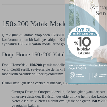
180 x 200 cm (4)
90 x 200 cm (4)
90 x 190 cm (4)
150x200 Yatak Modelleri & Fiyatl
200 x 200 cm (4)
Çift kişilik kullanıma hitap eden
150x200 yatak
, bambu ve prosoft mod
konforunu artıran bir kaliteye sahiptir. Kullanıcılarına kaliteli bir uy
ayrıcalıklı
150×200 yatak
modellerine göz atabilirsiniz.
Doqu Home 150x200 Yatak Özellikleri
Doqu Home’daki
150/200 yatak
modelleri, malzeme bakımından çeşitl
verir. Çeşitli sertlik seviyeleriyle de farklı konfor anlayışlarına hitap
modellerin özelliklerini inceleyebilirsiniz.
Ürünü sizin için daha cezbedici kılacak,
150-200 yatak
özellikleri ise
Omurga Desteği: Ortopedik özelliği ile öne çıkan yataklar; sırt,
omurgayı destekler. Bu üstün destekle birlikte hem uyku konforu
Nefes Alabilirlik: Nefes alabilir özelliği ile öne çıkan
150 x 200
ve ortadan kaldırır.