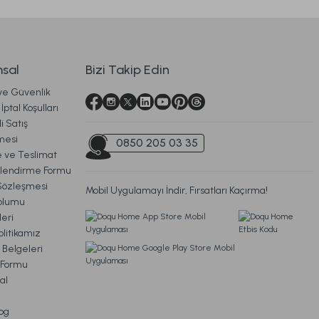
sal
Bizi Takip Edin
 ve Güvenlik
İptal Koşulları
i Satış
mesi
0850 205 03 35
ve Teslimat
ilendirme Formu
Sözleşmesi
Mobil Uygulamayı İndir, Fırsatları Kaçırma!
oplumu
eri
litikamız
 Belgeleri
m Formu
al
og