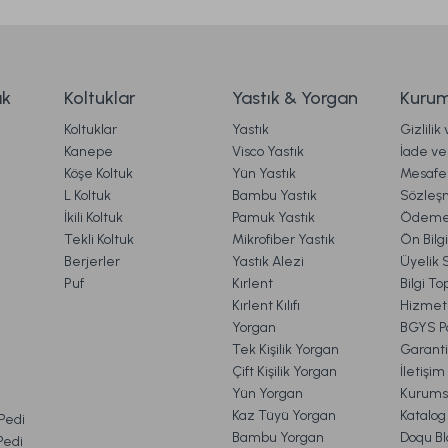
ak
Koltuklar
Yastık & Yorgan
Kurum
Koltuklar
Yastık
Gizlilik
Kanepe
Visco Yastık
İade ve 
Köşe Koltuk
Yün Yastık
Mesafel
L Koltuk
Bambu Yastık
Sözleş
İkili Koltuk
Pamuk Yastık
Ödeme 
Tekli Koltuk
Mikrofiber Yastık
Ön Bilg
Berjerler
Yastık Alezi
Üyelik 
Puf
Kırlent
Bilgi T
Kırlent Kılıfı
Hizmetl
Yorgan
BGYS Po
Tek Kişilik Yorgan
Garanti
Çift Kişilik Yorgan
İletişi
Yün Yorgan
Kurums
Kaz Tüyü Yorgan
Katalog
 Pedi
Bambu Yorgan
Doqu Bl
 Pedi