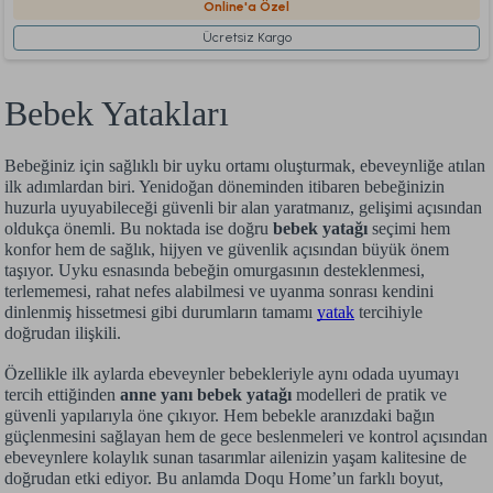
Online'a Özel
Ücretsiz Kargo
Bebek Yatakları
Bebeğiniz için sağlıklı bir uyku ortamı oluşturmak, ebeveynliğe atılan
ilk adımlardan biri. Yenidoğan döneminden itibaren bebeğinizin
huzurla uyuyabileceği güvenli bir alan yaratmanız, gelişimi açısından
oldukça önemli. Bu noktada ise doğru
bebek yatağı
seçimi hem
konfor hem de sağlık, hijyen ve güvenlik açısından büyük önem
taşıyor. Uyku esnasında bebeğin omurgasının desteklenmesi,
terlememesi, rahat nefes alabilmesi ve uyanma sonrası kendini
dinlenmiş hissetmesi gibi durumların tamamı
yatak
tercihiyle
doğrudan ilişkili.
Özellikle ilk aylarda ebeveynler bebekleriyle aynı odada uyumayı
tercih ettiğinden
anne yanı bebek yatağı
modelleri de pratik ve
güvenli yapılarıyla öne çıkıyor. Hem bebekle aranızdaki bağın
güçlenmesini sağlayan hem de gece beslenmeleri ve kontrol açısından
ebeveynlere kolaylık sunan tasarımlar ailenizin yaşam kalitesine de
doğrudan etki ediyor. Bu anlamda Doqu Home’un farklı boyut,