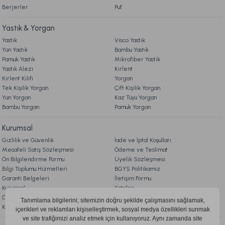
Berjerler
Puf
Yastık & Yorgan
Yastık
Visco Yastık
Yün Yastık
Bambu Yastık
Pamuk Yastık
Mikrofiber Yastık
Yastık Alezi
Kırlent
Kırlent Kılıfı
Yorgan
Tek Kişilik Yorgan
Çift Kişilik Yorgan
Yün Yorgan
Kaz Tüyü Yorgan
Bambu Yorgan
Pamuk Yorgan
Kurumsal
Gizlilik ve Güvenlik
İade ve İptal Koşulları
Mesafeli Satış Sözleşmesi
Ödeme ve Teslimat
Ön Bilgilendirme Formu
Üyelik Sözleşmesi
Bilgi Toplumu Hizmetleri
BGYS Politikamız
Garanti Belgeleri
İletişim Formu
Kurumsal
Katalog
Doqu Blog
Çerez Politikası
KVKK Aydınlatma Metni