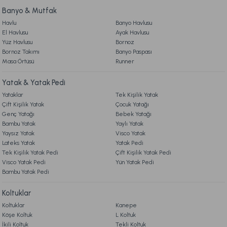
Banyo & Mutfak
Havlu
Banyo Havlusu
El Havlusu
Ayak Havlusu
Yüz Havlusu
Bornoz
Bornoz Takımı
Banyo Paspası
Masa Örtüsü
Runner
Yatak & Yatak Pedi
Yataklar
Tek Kişilik Yatak
Çift Kişilik Yatak
Çocuk Yatağı
Genç Yatağı
Bebek Yatağı
Bambu Yatak
Yaylı Yatak
Yaysız Yatak
Visco Yatak
Lateks Yatak
Yatak Pedi
Tek Kişilik Yatak Pedi
Çift Kişilik Yatak Pedi
Visco Yatak Pedi
Yün Yatak Pedi
Bambu Yatak Pedi
Koltuklar
Koltuklar
Kanepe
Köşe Koltuk
L Koltuk
İkili Koltuk
Tekli Koltuk