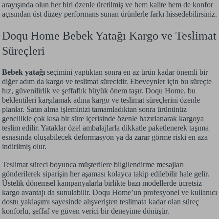
arayışında olun her biri özenle üretilmiş ve hem kalite hem de konfor
açısından üst düzey performans sunan ürünlerle farkı hissedebilirsiniz.
Doqu Home Bebek Yatağı Kargo ve Teslimat
Süreçleri
Bebek yatağı
seçimini yaptıktan sonra en az ürün kadar önemli bir
diğer adım da kargo ve teslimat sürecidir. Ebeveynler için bu süreçte
hız, güvenilirlik ve şeffaflık büyük önem taşır. Doqu Home, bu
beklentileri karşılamak adına kargo ve teslimat süreçlerini özenle
planlar. Satın alma işleminizi tamamladıktan sonra ürününüz
genellikle çok kısa bir süre içerisinde özenle hazırlanarak kargoya
teslim edilir. Yataklar özel ambalajlarla dikkatle paketlenerek taşıma
esnasında oluşabilecek deformasyon ya da zarar görme riski en aza
indirilmiş olur.
Teslimat süreci boyunca müşterilere bilgilendirme mesajları
gönderilerek siparişin her aşaması kolayca takip edilebilir hale gelir.
Üstelik dönemsel kampanyalarla birlikte bazı modellerde ücretsiz
kargo avantajı da sunulabilir. Doqu Home’un profesyonel ve kullanıcı
dostu yaklaşımı sayesinde alışverişten teslimata kadar olan süreç
konforlu, şeffaf ve güven verici bir deneyime dönüşür.