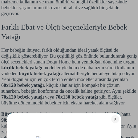
malzeme kullanımı ve uzun ömürlü yapı gibi özellikler sayesinde
bebekler yaşamlarının ilk evresini rahat ve sağlıklı bir şekilde
geçiriyor.
Farklı Ebat ve Ölçü Seçenekleriyle Bebek
Yatağı
Her bebeğin ihtiyacı farklı olduğundan ideal yatak ölçüsü de
değişiklik gösterebiliyor. Bu çeşitliliği göz önünde bulundurarak geniş
ölçü seçenekleri sunan Doqu Home hem yenidoğan dönemine uygun
küçük bebek yatağı
modelleriyle hem de daha uzun süreli kullanım
vadeden
büyük bebek yatağı
alternatifleriyle her aileye hitap ediyor.
Yeni doğanlar için en çok tercih edilen modeller arasında yer alan
60x120 bebek yatağı
, küçük alanlar için kompakt bir çözüm
sunarken, bebeğin konforunu da öncelik haline getiriyor. Aynı şekilde
70x120 bebek yatağı
veya
70x130 bebek yatağı
gibi ölçüler,
büyüme dönemindeki bebekler için ekstra hareket alanı sağlıyor.
Büyük bebek yatağı
ihtiyacı olan ebeveynler içinse
80x130
, hatta
90x130 bebek yatağı
gibi alternatifler mevcut. Uzun ömürlü
kullanım sunan modeller geniş iç hacimleriyle de dikkat çekiyor. Aynı
zamanda bu ölçüler bebeklikten çocukluğa geçiş sürecinde de
rahatlıkla kullanılabiliyor. Doqu Home’un ölçü çeşitliliği, farklı beşik