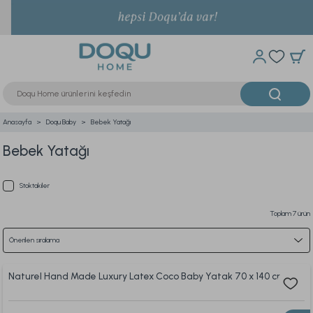
Anasayfa
Doqu Baby
Bebek Yatağı
Bebek Yatağı
Stoktakiler
Toplam 7 ürün
Naturel Hand Made Luxury Latex Coco Baby Yatak 70 x 140 cm