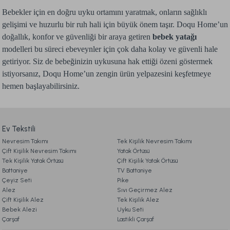
Bebekler için en doğru uyku ortamını yaratmak, onların sağlıklı
gelişimi ve huzurlu bir ruh hali için büyük önem taşır. Doqu Home’un
doğallık, konfor ve güvenliği bir araya getiren
bebek yatağı
modelleri bu süreci ebeveynler için çok daha kolay ve güvenli hale
getiriyor. Siz de bebeğinizin uykusuna hak ettiği özeni göstermek
istiyorsanız, Doqu Home’un zengin ürün yelpazesini keşfetmeye
hemen başlayabilirsiniz.
Ev Tekstili
Nevresim Takımı
Tek Kişilik Nevresim Takımı
Çift Kişilik Nevresim Takımı
Yatak Örtüsü
Tek Kişilik Yatak Örtüsü
Çift Kişilik Yatak Örtüsü
Battaniye
TV Battaniye
Çeyiz Seti
Pike
Alez
Sıvı Geçirmez Alez
Çift Kişilik Alez
Tek Kişilik Alez
Bebek Alezi
Uyku Seti
Çarşaf
Lastikli Çarşaf