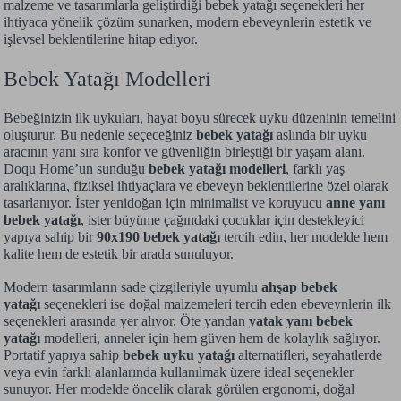
malzeme ve tasarımlarla geliştirdiği bebek yatağı seçenekleri her
ihtiyaca yönelik çözüm sunarken, modern ebeveynlerin estetik ve
işlevsel beklentilerine hitap ediyor.
Bebek Yatağı Modelleri
Bebeğinizin ilk uykuları, hayat boyu sürecek uyku düzeninin temelini
oluşturur. Bu nedenle seçeceğiniz
bebek yatağı
aslında bir uyku
aracının yanı sıra konfor ve güvenliğin birleştiği bir yaşam alanı.
Doqu Home’un sunduğu
bebek yatağı modelleri
, farklı yaş
aralıklarına, fiziksel ihtiyaçlara ve ebeveyn beklentilerine özel olarak
tasarlanıyor. İster yenidoğan için minimalist ve koruyucu
anne yanı
bebek yatağı
, ister büyüme çağındaki çocuklar için destekleyici
yapıya sahip bir
90x190 bebek yatağı
tercih edin, her modelde hem
kalite hem de estetik bir arada sunuluyor.
Modern tasarımların sade çizgileriyle uyumlu
ahşap bebek
yatağı
seçenekleri ise doğal malzemeleri tercih eden ebeveynlerin ilk
seçenekleri arasında yer alıyor. Öte yandan
yatak yanı bebek
yatağı
modelleri, anneler için hem güven hem de kolaylık sağlıyor.
Portatif yapıya sahip
bebek uyku yatağı
alternatifleri, seyahatlerde
veya evin farklı alanlarında kullanılmak üzere ideal seçenekler
sunuyor. Her modelde öncelik olarak görülen ergonomi, doğal