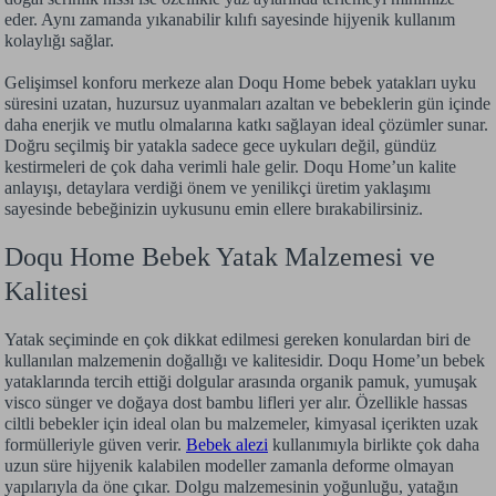
eder. Aynı zamanda yıkanabilir kılıfı sayesinde hijyenik kullanım
kolaylığı sağlar.
Gelişimsel konforu merkeze alan Doqu Home bebek yatakları uyku
süresini uzatan, huzursuz uyanmaları azaltan ve bebeklerin gün içinde
daha enerjik ve mutlu olmalarına katkı sağlayan ideal çözümler sunar.
Doğru seçilmiş bir yatakla sadece gece uykuları değil, gündüz
kestirmeleri de çok daha verimli hale gelir. Doqu Home’un kalite
anlayışı, detaylara verdiği önem ve yenilikçi üretim yaklaşımı
sayesinde bebeğinizin uykusunu emin ellere bırakabilirsiniz.
Doqu Home Bebek Yatak Malzemesi ve
Kalitesi
Yatak seçiminde en çok dikkat edilmesi gereken konulardan biri de
kullanılan malzemenin doğallığı ve kalitesidir. Doqu Home’un bebek
yataklarında tercih ettiği dolgular arasında organik pamuk, yumuşak
visco sünger ve doğaya dost bambu lifleri yer alır. Özellikle hassas
ciltli bebekler için ideal olan bu malzemeler, kimyasal içerikten uzak
formülleriyle güven verir.
Bebek alezi
kullanımıyla birlikte çok daha
uzun süre hijyenik kalabilen modeller zamanla deforme olmayan
yapılarıyla da öne çıkar. Dolgu malzemesinin yoğunluğu, yatağın