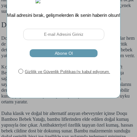
yapıları, oda büyüklükleri ve bebek gelişim evrelerine göre seçenek
sunarak karar verme sürecinizi kolaylaştırıyor.
Doqu Home Bebek Yatağı Özellikleri
Doğru bir
bebek yatağı
hem bebeğinizin rahat uyumasını sağlar hem
de omurga gelişimi, nefes alma kapasitesi ve cilt sağlığı gibi kritik
detayları doğrudan etkiler. Doqu Home bu bilinçle geliştirdiği bebek
yataklarında konfor, güvenlik ve hijyen konularına büyük önem verir.
Koleksiyonun en dikkat çekici üyelerinden biri olan Visco Soft
Bebek Yatağı, bebeğin vücut formuna uyum sağlayarak omurga
sağlığını destekler. Isıya ve ağırlığa duyarlı visco sünger yapısı
sayesinde gece boyunca bebeğin duruşunu korur, basınç noktalarını
dengeler ve huzurlu bir uyku deneyimi sunar. Üstelik nefes alabilir
kumaş yapısı, terlemeyi önleyerek yaz aylarında bile ideal bir uyku
ortamı yaratır.
Daha klasik ve doğal bir alternatif arayan ebeveynler içinse Doqu
Bamboo Bebek Yatağı, bambu liflerinden elde edilen doğal kumaş
yapısıyla öne çıkar. Antibakteriyel özellik taşıyan özel kumaş, hassas
bebek cildine dost bir dokunuş sunar. Bambu malzemenin sunduğu
doğal serinlik hissi ise özellikle yaz aylarında terlemeyi minimize