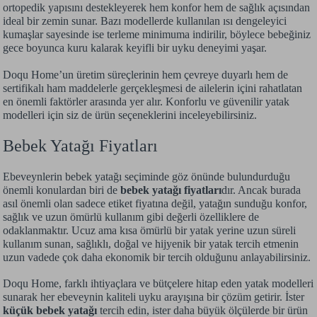
ortopedik yapısını destekleyerek hem konfor hem de sağlık açısından
ideal bir zemin sunar. Bazı modellerde kullanılan ısı dengeleyici
kumaşlar sayesinde ise terleme minimuma indirilir, böylece bebeğiniz
gece boyunca kuru kalarak keyifli bir uyku deneyimi yaşar.
Doqu Home’un üretim süreçlerinin hem çevreye duyarlı hem de
sertifikalı ham maddelerle gerçekleşmesi de ailelerin içini rahatlatan
en önemli faktörler arasında yer alır. Konforlu ve güvenilir yatak
modelleri için siz de ürün seçeneklerini inceleyebilirsiniz.
Bebek Yatağı Fiyatları
Ebeveynlerin bebek yatağı seçiminde göz önünde bulundurduğu
önemli konulardan biri de
bebek yatağı fiyatları
dır. Ancak burada
asıl önemli olan sadece etiket fiyatına değil, yatağın sunduğu konfor,
sağlık ve uzun ömürlü kullanım gibi değerli özelliklere de
odaklanmaktır. Ucuz ama kısa ömürlü bir yatak yerine uzun süreli
kullanım sunan, sağlıklı, doğal ve hijyenik bir yatak tercih etmenin
uzun vadede çok daha ekonomik bir tercih olduğunu anlayabilirsiniz.
Doqu Home, farklı ihtiyaçlara ve bütçelere hitap eden yatak modelleri
sunarak her ebeveynin kaliteli uyku arayışına bir çözüm getirir. İster
küçük bebek yatağı
tercih edin, ister daha büyük ölçülerde bir ürün