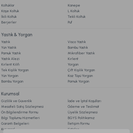
Koltuklar
Kanepe
Köşe Koltuk
L Koltuk
İkili Koltuk
Tekli Koltuk
Berjerler
Puf
Yastık & Yorgan
Yastık
Visco Yastık
Yün Yastık
Bambu Yastık
Pamuk Yastık
Mikrofiber Yastık
Yastık Alezi
Kırlent
Kırlent Kılıfı
Yorgan
Tek Kişilik Yorgan
Çift Kişilik Yorgan
Yün Yorgan
Kaz Tüyü Yorgan
Bambu Yorgan
Pamuk Yorgan
Kurumsal
Gizlilik ve Güvenlik
İade ve İptal Koşulları
Mesafeli Satış Sözleşmesi
Ödeme ve Teslimat
Ön Bilgilendirme Formu
Üyelik Sözleşmesi
Bilgi Toplumu Hizmetleri
BGYS Politikamız
Garanti Belgeleri
İletişim Formu
Kurumsal
Katalog