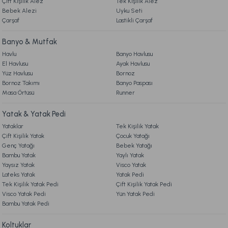
Çift Kişilik Alez
Tek Kişilik Alez
Bebek Alezi
Uyku Seti
Çarşaf
Lastikli Çarşaf
Banyo & Mutfak
Havlu
Banyo Havlusu
El Havlusu
Ayak Havlusu
Yüz Havlusu
Bornoz
Bornoz Takımı
Banyo Paspası
Masa Örtüsü
Runner
Yatak & Yatak Pedi
Yataklar
Tek Kişilik Yatak
Çift Kişilik Yatak
Çocuk Yatağı
Genç Yatağı
Bebek Yatağı
Bambu Yatak
Yaylı Yatak
Yaysız Yatak
Visco Yatak
Lateks Yatak
Yatak Pedi
Tek Kişilik Yatak Pedi
Çift Kişilik Yatak Pedi
Visco Yatak Pedi
Yün Yatak Pedi
Bambu Yatak Pedi
Koltuklar