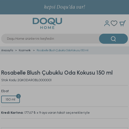
Anasayfa
Kozmetik
Rosabelle Blush Çubuklu Oda Kokusu 150 ml
Rosabelle Blush Çubuklu Oda Kokusu 150 ml
Stok Kodu: 2QKODAROBL0000001
Ebat
150 ml
Kredi Kartına:
177,67 ₺
x 9 aya varan taksit seçenekleriyle
Bu ürünü son 24 saat içinde
238
kişi inceledi.