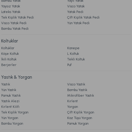
Bambu Yatak
Yaylı Yatak
Yaysız Yatak
Visco Yatak
Lateks Yatak
Yatak Pedi
Ücretsiz Kargo
Tek Kişilik Yatak Pedi
Çift Kişilik Yatak Pedi
Visco Yatak Pedi
Yün Yatak Pedi
Leris Bouquet Mum Rose Vanilya 200 gr
Bambu Yatak Pedi
Koltuklar
849,00 TL
Koltuklar
Kanepe
Köşe Koltuk
L Koltuk
Ücretsiz Kargo
İkili Koltuk
Tekli Koltuk
Berjerler
Puf
Harmony Nude Display Kolonya 50 ml
Yastık & Yorgan
Yastık
Visco Yastık
199,00 TL
Yün Yastık
Bambu Yastık
Pamuk Yastık
Mikrofiber Yastık
Yastık Alezi
Kırlent
Harmony Nude Kolonya 100 ml
Luxury Noir Display Kolonya 50 ml
Kırlent Kılıfı
Yorgan
Tek Kişilik Yorgan
Çift Kişilik Yorgan
Yün Yorgan
Kaz Tüyü Yorgan
Bambu Yorgan
Pamuk Yorgan
999,00 TL
199,00 TL