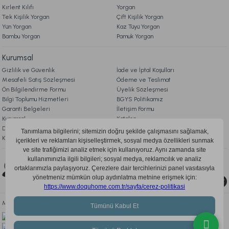
Luxury Noir Kolonya 100 ml
Rosabelle Blush Display Kolonya 50 ml
Kırlent Kılıfı
Yorgan
Tek Kişilik Yorgan
Çift Kişilik Yorgan
Yün Yorgan
Kaz Tüyü Yorgan
Bambu Yorgan
Pamuk Yorgan
649,00 TL
199,00 TL
Kurumsal
Ücretsiz Kargo
Gizlilik ve Güvenlik
İade ve İptal Koşulları
Mesafeli Satış Sözleşmesi
Ödeme ve Teslimat
Rosabelle Blush Kolonya 100 ml
Ön Bilgilendirme Formu
Üyelik Sözleşmesi
Bilgi Toplumu Hizmetleri
BGYS Politikamız
Garanti Belgeleri
İletişim Formu
999,00 TL
Kurumsal
Katalog
Doqu Blog
Çerez Politikası
KVKK Aydınlatma Metni
Ücretsiz Kargo
Bizi Takip Edin
0850 205 03 35
Mobil Uygulamayı İndir, Fırsatları Kaçırma!