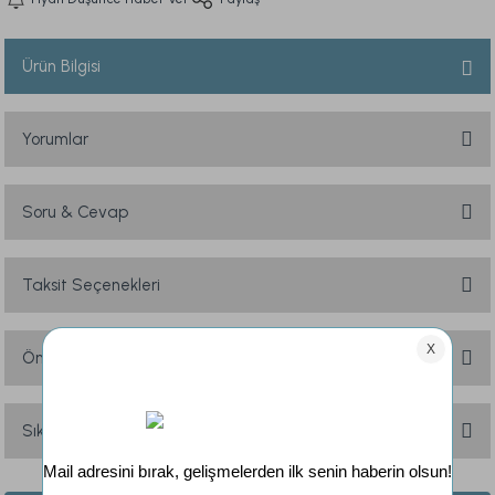
Ürün Bilgisi
Yorumlar
Soru & Cevap
Bu ürüne ilk yorumu siz yapın!
Yorum Yaz
Taksit Seçenekleri
Ürün hakkında henüz soru sorulmamış.
Soru Sor
Önerileriniz
Bu ürünün fiyat bilgisi, resim, ürün açıklamalarında ve diğer konularda
yetersiz gördüğünüz noktaları öneri formunu kullanarak tarafımıza
Sık Sorulan Sorular
iletebilirsiniz.
Görüş ve önerileriniz için teşekkür ederiz.