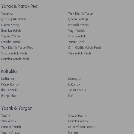
Yatak & Yatak Pedi
Leris Bouquet Mum Rose Vanilya 200 gr
Yataklar
Tek Kişilik Yatak
9. YATAK & KOLTUK SİPARİŞ VE İADE İŞLEMLERİ
Çift Kişilik Yatak
Çocuk Yatağı
Genç Yatağı
Bebek Yatağı
849,00 TL
Bambu Yatak
Yaylı Yatak
Yaysız Yatak
Visco Yatak
Lateks Yatak
Yatak Pedi
Ücretsiz Kargo
Tek Kişilik Yatak Pedi
Çift Kişilik Yatak Pedi
Visco Yatak Pedi
Yün Yatak Pedi
Harmony Nude Display Kolonya 50 ml
Bambu Yatak Pedi
Koltuklar
199,00 TL
Koltuklar
Kanepe
Köşe Koltuk
L Koltuk
İkili Koltuk
Tekli Koltuk
Harmony Nude Kolonya 100 ml
Luxury Noir Display Kolonya 50 ml
Berjerler
Puf
Yastık & Yorgan
999,00 TL
199,00 TL
Yastık
Visco Yastık
Yün Yastık
Bambu Yastık
Pamuk Yastık
Ücretsiz Kargo
Mikrofiber Yastık
Yastık Alezi
Kırlent