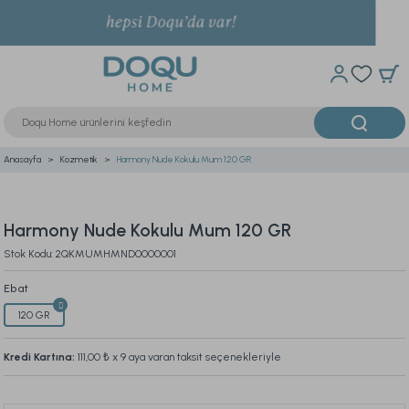
Anasayfa
Kozmetik
Harmony Nude Kokulu Mum 120 GR
Harmony Nude Kokulu Mum 120 GR
Stok Kodu: 2QKMUMHMND0000001
Ebat
120 GR
Kredi Kartına:
111,00 ₺
x 9 aya varan taksit seçenekleriyle