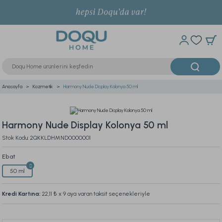
Anasayfa
Kozmetik
Harmony Nude Display Kolonya 50 ml
Harmony Nude Display Kolonya 50 ml
Stok Kodu: 2QKKLDHMND0000001
Ebat
50 ml
Kredi Kartına:
22,11 ₺
x 9 aya varan taksit seçenekleriyle
Bu ürünü son 24 saat içinde
412
kişi inceledi.