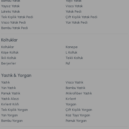
Bambu Yatak
Yaylı Yatak
Yaysız Yatak
Visco Yatak
Lateks Yatak
Yatak Pedi
Ücretsiz Kargo
Tek Kişilik Yatak Pedi
Çift Kişilik Yatak Pedi
Visco Yatak Pedi
Yün Yatak Pedi
Leris Bouquet Mum Rose Vanilya 200 gr
Bambu Yatak Pedi
Koltuklar
849,00 TL
Koltuklar
Kanepe
Köşe Koltuk
L Koltuk
Ücretsiz Kargo
İkili Koltuk
Tekli Koltuk
Berjerler
Puf
Harmony Nude Kolonya 100 ml
Luxury Noir Display Kolonya 50 ml
Yastık & Yorgan
Yastık
Visco Yastık
999,00 TL
199,00 TL
Yün Yastık
Bambu Yastık
Pamuk Yastık
Mikrofiber Yastık
Yastık Alezi
Kırlent
Ücretsiz Kargo
Kırlent Kılıfı
Yorgan
Tek Kişilik Yorgan
Çift Kişilik Yorgan
Luxury Noir Kolonya 100 ml
Rosabelle Blush Display Kolonya 50 ml
Yün Yorgan
Kaz Tüyü Yorgan
Bambu Yorgan
Pamuk Yorgan