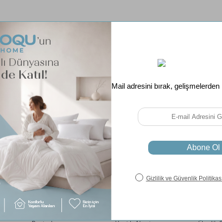
ak
Koltuklar
Yastık & Yorgan
Kurum
Koltuklar
Yastık
Gizlilik
Kanepe
Visco Yastık
İade ve 
Köşe Koltuk
Yün Yastık
Mesafel
L Koltuk
Bambu Yastık
Sözleş
İkili Koltuk
Pamuk Yastık
Ödeme 
Tekli Koltuk
Mikrofiber Yastık
Ön Bilg