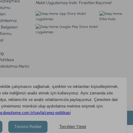
Sözleşmesi
Mobil Uygulamayı İndir, Fırsatları Kaçırma!
oplumu
eri
litikamız
 Belgeleri
m Formu
al
og
litikası
ydınlatma Metni
ıdır.