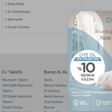
Doqu Baby
Ev Dekorasyon
Kozmetik
Fırsat Ürünleri
Ev Tekstili
Banyo & Mutfak
Yatak & Yat
Pedi
Nevresim Takımı
Havlu
Tek Kişilik Nevresim
Banyo Havlusu
Yataklar
Takımı
El Havlusu
Tek Kişilik Yatak
Çift Kişilik Nevresim
Ayak Havlusu
Çift Kişilik Yatak
Takımı
Yüz Havlusu
Çocuk Yatağı
Yatak Örtüsü
Bornoz
Genç Yatağı