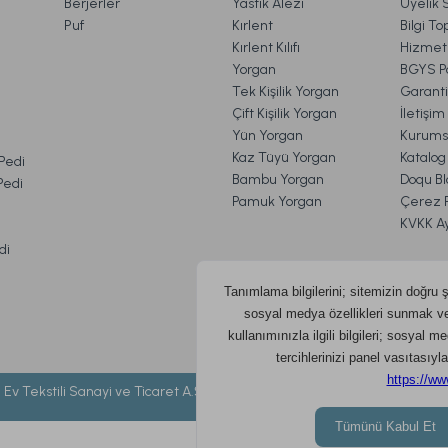
Berjerler
Yastık Alezi
Üyelik 
Puf
Kırlent
Bilgi T
Kırlent Kılıfı
Hizmetl
Yorgan
BGYS Po
Tek Kişilik Yorgan
Garanti
Çift Kişilik Yorgan
İletişi
Yün Yorgan
Kurums
Kaz Tüyü Yorgan
Katalog
 Pedi
Bambu Yorgan
Doqu Bl
 Pedi
Pamuk Yorgan
Çerez Po
KVKK A
di
 Ev Tekstili Sanayi ve Ticaret A.Ş. ©
2026 DOQU HOME- Tüm hakları sakl