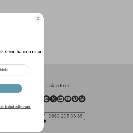
sal
Bizi Takip Edin
 ve Güvenlik
İptal Koşulları
i Satış
mesi
0850 205 03 35
ve Teslimat
ilendirme Formu