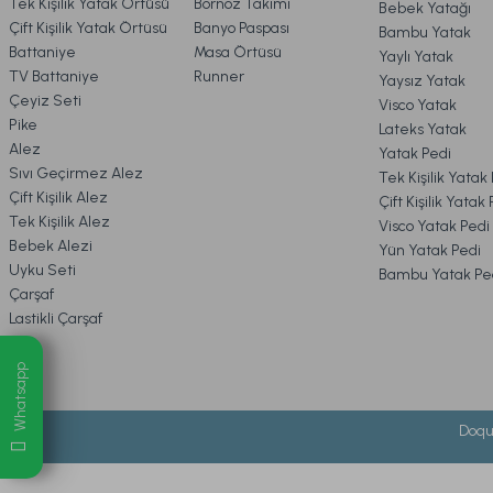
Tek Kişilik Yatak Örtüsü
Bornoz Takımı
Bebek Yatağı
Çift Kişilik Yatak Örtüsü
Banyo Paspası
Bambu Yatak
Battaniye
Masa Örtüsü
Yaylı Yatak
TV Battaniye
Runner
Yaysız Yatak
Çeyiz Seti
Visco Yatak
Pike
Lateks Yatak
Alez
Yatak Pedi
Sıvı Geçirmez Alez
Tek Kişilik Yatak
Çift Kişilik Alez
Çift Kişilik Yatak
Tek Kişilik Alez
Visco Yatak Pedi
Bebek Alezi
Yün Yatak Pedi
Uyku Seti
Bambu Yatak Pe
Çarşaf
Lastikli Çarşaf
Whatsapp
Doqu