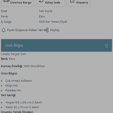
Ücretsiz Kargo
Kolay İade
Alışveriş
Ebat
Tek Kişilik
Renk
Ekru
İç Dolgu
%100 Kar Tanesi Elyaf
Fiyatı Düşünce Haber Ver
Paylaş
Ürün Bilgisi
Cloudy Yorgan Seti
Renk:
Ekru
Kumaş Özelliği:
%100 Microfiber
Ürün Bilgisi:
Çok Amaçlı Kullanım
100gr/m2
Pamuksu His
Set İçeriği:
Yorgan 155 x 215 cm (1 Adet)
Yastık 50 x 70 cm (1 Adet)
Uyumlu Yatak Ölçüleri: