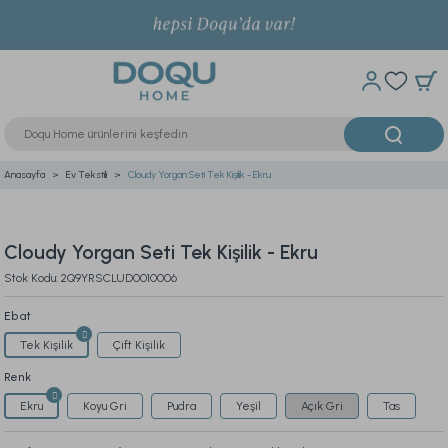
Anasayfa
Ev Tekstili
Cloudy Yorgan Seti Tek Kişilik - Ekru
Cloudy Yorgan Seti Tek Kişilik - Ekru
Stok Kodu: 2Q9YRSCLUD0010006
Ebat
Tek Kişilik
Çift Kişilik
Renk
Ekru
Koyu Gri
Pudra
Yeşil
Açık Gri
Tas