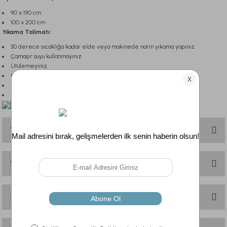
90 x 190 cm
100 x 200 cm
Yıkama Talimatı:
30 derece sıcaklığa kadar elde veya makinede narin yıkama yapınız.
Çamaşır suyu kullanmayınız.
Ütülemeyiniz.
Kurutma makinelerinde kurutmayınız.
Sererek kurutunuz.
Kuru temizleme yapılabilir.
Yorumlar
Soru & Cevap
Bu ürüne ilk yorumu siz yapın!
Yorum Yaz
Taksit Seçenekleri
Ürün hakkında henüz soru sorulmamış.