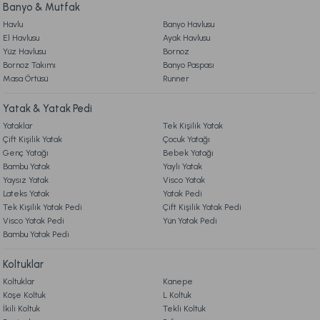
Online'a Özel
Banyo & Mutfak
Ücretsiz Kargo
Havlu
Banyo Havlusu
El Havlusu
Ayak Havlusu
7. KAMPANYA & İNDİRİMLER
Soft Bamboo Yastık 50 x 70 cm
Yüz Havlusu
Bornoz
Bornoz Takımı
Banyo Paspası
Masa Örtüsü
Runner
8. MÜŞTERİ HİZMETLERİ
919,00 TL
Yatak & Yatak Pedi
Yataklar
Tek Kişilik Yatak
Ücretsiz Kargo
9. YATAK & KOLTUK SİPARİŞ VE İADE İŞLEMLERİ
Çift Kişilik Yatak
Çocuk Yatağı
Genç Yatağı
Bebek Yatağı
Visco Travel Yastık Classic Standart
Visco Travel Yastık Gri
Bambu Yatak
Yaylı Yatak
Yaysız Yatak
Visco Yatak
Lateks Yatak
Yatak Pedi
459,00 TL
549,00 TL
Tek Kişilik Yatak Pedi
Çift Kişilik Yatak Pedi
Visco Yatak Pedi
Yün Yatak Pedi
Bambu Yatak Pedi
Online'a Özel
Online'a Özel
Koltuklar
Visco Fly Soft Yastık 64x28x12,5 cm
Luna Yastık 46 x 70 cm
Koltuklar
Kanepe
Köşe Koltuk
L Koltuk
İkili Koltuk
Tekli Koltuk
1.190,00 TL
1.679,00 TL