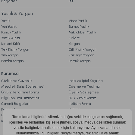
Berjerler
Puf
Ücretsiz Kargo
Online'a Özel
Yastık & Yorgan
Ücretsiz Kargo
Yastık
Visco Yastık
Yün Yastık
Bambu Yastık
Visco Air Yastık 2'li Avantajlı Paket 60 x 40 cm - Beyaz
Pamuk Yastık
Mikrofiber Yastık
Yastık Alezi
Kırlent
Kırlent Kılıfı
Yorgan
3.998,00 TL
%20
Tek Kişilik Yorgan
Çift Kişilik Yorgan
3.199,00 TL
Yün Yorgan
Kaz Tüyü Yorgan
İndirim
Bambu Yorgan
Pamuk Yorgan
Fırsat Ürünü
Kurumsal
Ücretsiz Kargo
Gizlilik ve Güvenlik
İade ve İptal Koşulları
Calista Pike Çift Kişilik - Sarı
Mesafeli Satış Sözleşmesi
Ödeme ve Teslimat
Ön Bilgilendirme Formu
Üyelik Sözleşmesi
Bilgi Toplumu Hizmetleri
BGYS Politikamız
1.429,00 TL
%20
Garanti Belgeleri
İletişim Formu
1.149,00 TL
Kurumsal
Katalog
İndirim
Doqu Blog
Çerez Politikası
Ücretsiz Kargo
KVKK Aydınlatma Metni
Comfyline Bebek Yastık Bebek - Beyaz