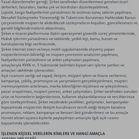
Yasal düzenlemeler gereği, Şirket tarafından düzenlenmesi gereken ticari
defterleri, faturaları, banka çek ve bordroları düzenleyebilmek,
Lojistik, kargo faaliyetlerinin yürütülmesi ile teslimat süreç tabinin yapılması,
Mesafeli Sözleşmeler Yönetmeliği ile Tüketicinin Korunması Hakkındaki Kanun
çerçevesinde müşteri ile akdedilecek sözleşmelerin koşulları, güncellenmesi ve
gerekli bilgilendirmelerin aktarılması,
Şirket e-ticaret platformuna ilişkin operasyonel güvenlik süreç yönetimlerinde,
Hukuk işlerinin yürütülmesi ve takibinde, yetkili kişi, kamu, kurum ve
kuruluşlarına bilgi verilmesinde,
Şirket internet sitesi ve/veya mobil uygulamasında alışveriş yapan
müşterilerimizin bilinirliği ve müşteri çevresinin analizinin yapılması,
faaliyetlerinin yürütülmesi ve anket çalışmaları yapılması,
amaçlarıyla KVKK m. 5 hükmünde belirtilen kişisel veri işleme şartları ve
amaçları dahilinde işlenecektir.
Açık rızanızın varlığı ad soyad, iletişim, müşteri işlem ve finans verileriniz;
kampanya, çekiliş, promosyon ve yarışmaların gerçekleştirilmesi, müşteri
memnuniyetinin artırılması, marka bilinirliğinin ölçülmesi ve iyileştirilmesi,
pazar araştırması, müşteri çevresi, anket çalışmaları, Şirket tarafından sunulan
ürün ve hizmetlerin beğenilerinize, kullanım alışkanlıklarınıza ve tercihlerinize
göre özelleştirilmesi, Şirket nezdindeki yenilikler, gelişmeler, kampanyalar
kapsamında müşterinin iletişim kurulmasını tercih ettiği iletişim kanalına
promosyon, reklam, kampanya ve benzeri ileti gönderilmesi ve bu amaçla
hizmet alınan üçüncü kişilerle paylaşılması amacıyla ilgili açık rızanız
kapsamında işlenebilecektir.
İŞLENEN KİŞİSEL VERİLERİN KİMLERE VE HANGİ AMAÇLA
AKTARILABİLECEĞİ