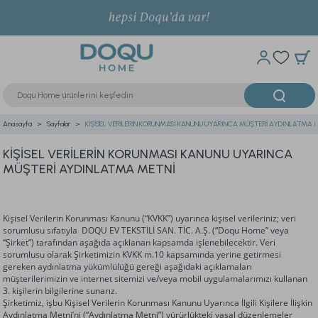
Anasayfa
Sayfalar
KİŞİSEL VERİLERİN KORUNMASI KANUNU UYARINCA MÜŞTERİ AYDINLATMA 
KİŞİSEL VERİLERİN KORUNMASI KANUNU UYARINCA
MÜŞTERİ AYDINLATMA METNİ
Kişisel Verilerin Korunması Kanunu (“KVKK”) uyarınca kişisel verileriniz; veri
sorumlusu sıfatıyla DOQU EV TEKSTİLİ SAN. TİC. A.Ş. (“Doqu Home” veya
“Şirket”) tarafından aşağıda açıklanan kapsamda işlenebilecektir. Veri
sorumlusu olarak Şirketimizin KVKK m.10 kapsamında yerine getirmesi
gereken aydınlatma yükümlülüğü gereği aşağıdaki açıklamaları
müşterilerimizin ve internet sitemizi ve/veya mobil uygulamalarımızı kullanan
3. kişilerin bilgilerine sunarız.
Şirketimiz, işbu Kişisel Verilerin Korunması Kanunu Uyarınca İlgili Kişilere İlişkin
Aydınlatma Metni’ni (“Aydınlatma Metni”) yürürlükteki yasal düzenlemeler