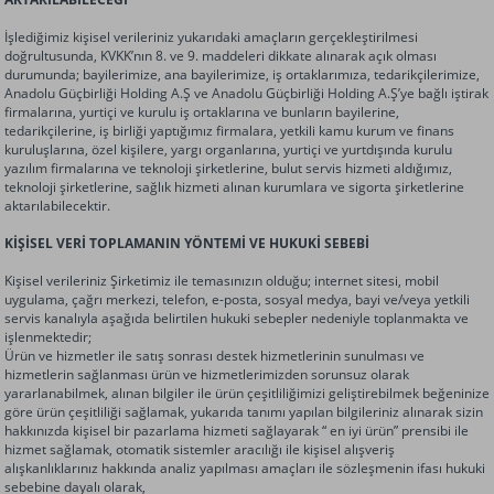
İşlediğimiz kişisel verileriniz yukarıdaki amaçların gerçekleştirilmesi
doğrultusunda, KVKK’nın 8. ve 9. maddeleri dikkate alınarak açık olması
durumunda; bayilerimize, ana bayilerimize, iş ortaklarımıza, tedarikçilerimize,
Anadolu Güçbirliği Holding A.Ş
ve
Anadolu Güçbirliği Holding A.Ş
’ye bağlı iştirak
firmalarına, yurtiçi ve kurulu iş ortaklarına ve bunların bayilerine,
tedarikçilerine, iş birliği yaptığımız firmalara, yetkili kamu kurum ve finans
kuruluşlarına, özel kişilere, yargı organlarına, yurtiçi ve yurtdışında kurulu
yazılım firmalarına ve teknoloji şirketlerine, bulut servis hizmeti aldığımız,
teknoloji şirketlerine, sağlık hizmeti alınan kurumlara ve sigorta şirketlerine
aktarılabilecektir.
KİŞİSEL VERİ TOPLAMANIN YÖNTEMİ VE HUKUKİ SEBEBİ
Kişisel verileriniz Şirketimiz ile temasınızın olduğu; internet sitesi, mobil
uygulama, çağrı merkezi, telefon, e-posta, sosyal medya, bayi ve/veya yetkili
servis kanalıyla aşağıda belirtilen hukuki sebepler nedeniyle toplanmakta ve
işlenmektedir;
Ürün ve hizmetler ile satış sonrası destek hizmetlerinin sunulması ve
hizmetlerin sağlanması ürün ve hizmetlerimizden sorunsuz olarak
yararlanabilmek, alınan bilgiler ile ürün çeşitliliğimizi geliştirebilmek beğeninize
göre ürün çeşitliliği sağlamak, yukarıda tanımı yapılan bilgileriniz alınarak sizin
hakkınızda kişisel bir pazarlama hizmeti sağlayarak “ en iyi ürün” prensibi ile
hizmet sağlamak, otomatik sistemler aracılığı ile kişisel alışveriş
alışkanlıklarınız hakkında analiz yapılması amaçları ile sözleşmenin ifası hukuki
sebebine dayalı olarak,