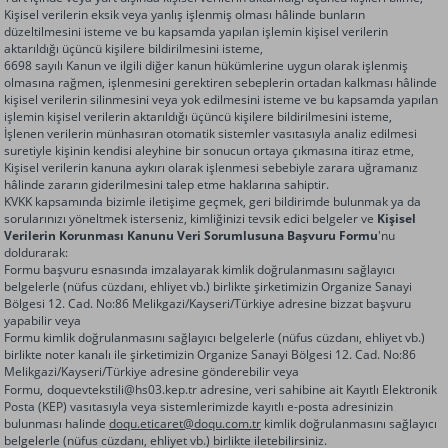
Kişisel verilerin eksik veya yanlış işlenmiş olması hâlinde bunların
düzeltilmesini isteme ve bu kapsamda yapılan işlemin kişisel verilerin
aktarıldığı üçüncü kişilere bildirilmesini isteme,
6698 sayılı Kanun ve ilgili diğer kanun hükümlerine uygun olarak işlenmiş
olmasına rağmen, işlenmesini gerektiren sebeplerin ortadan kalkması hâlinde
kişisel verilerin silinmesini veya yok edilmesini isteme ve bu kapsamda yapılan
işlemin kişisel verilerin aktarıldığı üçüncü kişilere bildirilmesini isteme,
İşlenen verilerin münhasıran otomatik sistemler vasıtasıyla analiz edilmesi
suretiyle kişinin kendisi aleyhine bir sonucun ortaya çıkmasına itiraz etme,
Kişisel verilerin kanuna aykırı olarak işlenmesi sebebiyle zarara uğramanız
hâlinde zararın giderilmesini talep etme haklarına sahiptir.
KVKK kapsamında bizimle iletişime geçmek, geri bildirimde bulunmak ya da
sorularınızı yöneltmek isterseniz, kimliğinizi tevsik edici belgeler ve
Kişisel
Verilerin Korunması Kanunu Veri Sorumlusuna Başvuru Formu
'nu
doldurarak:
Formu başvuru esnasında imzalayarak kimlik doğrulanmasını sağlayıcı
belgelerle (nüfus cüzdanı, ehliyet vb.) birlikte şirketimizin Organize Sanayi
Bölgesi 12. Cad. No:86 Melikgazi/Kayseri/Türkiye adresine bizzat başvuru
yapabilir veya
Formu kimlik doğrulanmasını sağlayıcı belgelerle (nüfus cüzdanı, ehliyet vb.)
birlikte noter kanalı ile şirketimizin Organize Sanayi Bölgesi 12. Cad. No:86
Melikgazi/Kayseri/Türkiye adresine gönderebilir veya
Formu,
doquevtekstili@hs03.kep.tr adresine, veri sahibine ait Kayıtlı Elektronik
Posta (KEP) vasıtasıyla veya sistemlerimizde kayıtlı e-posta adresinizin
bulunması halinde
doqu.eticaret@doqu.com.tr
kimlik doğrulanmasını sağlayıcı
belgelerle (nüfus cüzdanı, ehliyet vb.) birlikte iletebilirsiniz.