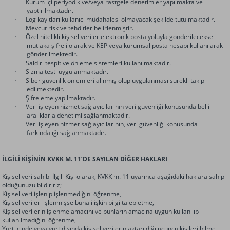
Kurum içi periyodik ve/veya rastgele denetimler yapılmakta ve
·
yaptırılmaktadır.
Log kayıtları kullanıcı müdahalesi olmayacak şekilde tutulmaktadır.
·
Mevcut risk ve tehditler belirlenmiştir.
·
Özel nitelikli kişisel veriler elektronik posta yoluyla gönderilecekse
·
mutlaka şifreli olarak ve KEP veya kurumsal posta hesabı kullanılarak
gönderilmektedir.
Saldırı tespit ve önleme sistemleri kullanılmaktadır.
·
Sızma testi uygulanmaktadır.
·
Siber güvenlik önlemleri alınmış olup uygulanması sürekli takip
·
edilmektedir.
Şifreleme yapılmaktadır.
·
Veri işleyen hizmet sağlayıcılarının veri güvenliği konusunda belli
·
aralıklarla denetimi sağlanmaktadır.
Veri işleyen hizmet sağlayıcılarının, veri güvenliği konusunda
·
farkındalığı sağlanmaktadır.
İLGİLİ KİŞİNİN KVKK M. 11’DE SAYILAN DİĞER HAKLARI
Kişisel veri sahibi İlgili Kişi olarak, KVKK m. 11 uyarınca aşağıdaki haklara sahip
olduğunuzu bildiririz;
Kişisel veri işlenip işlenmediğini öğrenme,
Kişisel verileri işlenmişse buna ilişkin bilgi talep etme,
Kişisel verilerin işlenme amacını ve bunların amacına uygun kullanılıp
kullanılmadığını öğrenme,
Yurt içinde veya yurt dışında kişisel verilerin aktarıldığı üçüncü kişileri bilme,