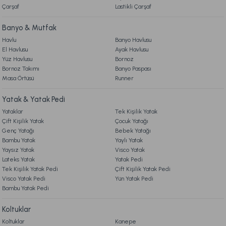
Çarşaf
Lastikli Çarşaf
Banyo & Mutfak
Havlu
Banyo Havlusu
El Havlusu
Ayak Havlusu
Yüz Havlusu
Bornoz
Bornoz Takımı
Banyo Paspası
Masa Örtüsü
Runner
Yatak & Yatak Pedi
Yataklar
Tek Kişilik Yatak
Çift Kişilik Yatak
Çocuk Yatağı
Genç Yatağı
Bebek Yatağı
Bambu Yatak
Yaylı Yatak
Yaysız Yatak
Visco Yatak
Lateks Yatak
Yatak Pedi
Tek Kişilik Yatak Pedi
Çift Kişilik Yatak Pedi
Visco Yatak Pedi
Yün Yatak Pedi
Bambu Yatak Pedi
Koltuklar
Koltuklar
Kanepe