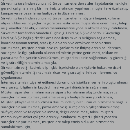
Şirketimiz tarafından sunulan ürün ve hizmetlerden sizleri faydalandırmak için
gerekli çalışmaların iş birimlerimiz tarafından yapılması, müşterilere özel satış,
kampanya ve pazarlama faaliyetlerin düzenlenmesi,
Şirketimiz tarafından sunulan ürün ve hizmetlerin müşteri beğeni, kullanım
alışkanlıkları ve ihtiyaçlarına göre özelleştirilerek müşterilere önerilmesi, talep
ve şikâyetlerin takibi, kullanıcı memnuniyetine yönelik aktivitelerin yürütülmesi,
Şirketimiz tarafından
Anadolu Güçbirliği Holding A.Ş
ve
Anadolu Güçbirliği
Holding A.Ş
’e bağlı şirketler arasında iletişim ve iş birliğinin sağlanması,
koordinasyonun temini, ortak iş alanlarının ve ortak veri tabanlarının
yürütülmesi, müşterilerimizin ve çalışanlarımızın ihtiyaçlarının belirlenmesi,
sözleşme ile ilgili yükümlü olunan edimlerin yerine getirilmesi, reklam ve
pazarlama faaliyetinin sürdürülmesi, müşteri takibinin sağlanması, iş güvenliği
ve iş sürekliliğinin temini amacıyla,
Şirketimizin ve Şirketimizle iş ilişkisi içerisinde olan kişilerin hukuki ve ticari
güvenliğinin temini, Şirketimizin ticari ve iş stratejilerinin belirlenmesi ve
uygulanması
İnternet sitemizin ziyaret edilmesi durumunda istatiksel verilerin oluşturulması
ve ziyaretçi bilgilerinin kaydedilmesi ve geri dönüşlerin sağlanması,
Müşteri siparişlerinin alınması ve sipariş formlarının oluşturulması, satış
süreçlerinin yürütülmesi, saklama ve arşiv faaliyetlerinin yürütülmesi,
Müşteri şikâyet ve talebi olması durumunda; Şirket, ürün ve hizmetlere bağlılık
süreçlerinin yürütülmesi, pazarlama ve iş süreçlerinin iyileştirilmesi amaçlı
şikâyet, öneri ve taleplerin alınması, değerlendirilmesi, takibi, müşteri
memnuniyeti anket çalışmalarının yürütülmesi, müşteri ilişkileri yönetim
süreçlerinin yürütülmesi, müşterilere talep etmiş oldukları hizmetlerin
sunulabilmesi için,