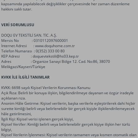
kapsamında yapılabilecek değişiklikler çerçevesinde her zaman düzenleme
hakkını saklı tutar.
VERİ SORUMLUSU
DOQU EV TEKSTİLİ SAN. TİC. A.Ş.
Mersis No : 0310112097600001
İnternet Adresi :
www.doquhome.com.tr
Telefon Numarası : 0(352) 333 00 80
KEP Adresi : doquevtekstili@hs03.kep.tr
Adres : Organize Sanayi Bölge 12. Cad. No:86, 38070
Melikgazi/Kayseri/Türkiye
KVKK İLE İLGİLİ TANIMLAR
KVKK: 6698 sayılı Kişisel Verilerin Korunması Kanunu
Açık Rıza: Belirli bir konuya ilişkin, bilgilendirilmeye dayanan ve özgür iradeyle
açıklanan rıza.
Anonim Hâle Getirme: Kişisel verilerin, başka verilerle eşleştirilerek dahi hiçbir
surette kimliği belirli veya belirlenebilir bir gerçek kişiyle ilişkilendirilemeyecek
hâle getirilmesini,
İlgili Kişi: Kişisel verisi işlenen gerçek kişiyi,
Kişisel Veri/ler: Kimliği belirli veya belirlenebilir gerçek kişiye ilişkin her türlü
bilgiyi,
Kişisel Verilerin İşlenmesi: Kişisel verilerin tamamen veya kısmen otomatik olan