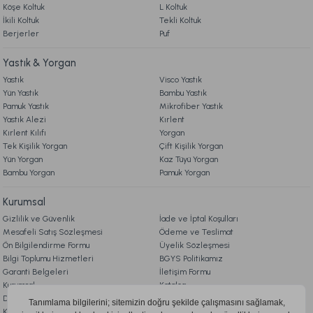
Köşe Koltuk
L Koltuk
İkili Koltuk
Tekli Koltuk
Berjerler
Puf
Yastık & Yorgan
Yastık
Visco Yastık
Yün Yastık
Bambu Yastık
Pamuk Yastık
Mikrofiber Yastık
Yastık Alezi
Kırlent
Kırlent Kılıfı
Yorgan
Tek Kişilik Yorgan
Çift Kişilik Yorgan
Yün Yorgan
Kaz Tüyü Yorgan
Bambu Yorgan
Pamuk Yorgan
Kurumsal
Gizlilik ve Güvenlik
İade ve İptal Koşulları
Mesafeli Satış Sözleşmesi
Ödeme ve Teslimat
Ön Bilgilendirme Formu
Üyelik Sözleşmesi
Bilgi Toplumu Hizmetleri
BGYS Politikamız
Garanti Belgeleri
İletişim Formu
Kurumsal
Katalog
Doqu Blog
Çerez Politikası
KVKK Aydınlatma Metni