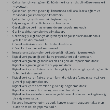
Çalışanlar için veri güvenliği hükümleri içeren disiplin düzenlemeleri
·
mevcuttur.
Çalışanlar için veri güvenliği konusunda belli aralıklarla eğitim ve
·
farkındalık çalışmaları yapılmaktadır.
Çalışanlar için yetki matrisi oluşturulmuştur.
·
Erişim logları düzenli olarak tutulmaktadır.
·
Gerektiğinde veri maskeleme önlemi uygulanmaktadır.
·
Gizlilik taahhütnameleri yapılmaktadır.
·
Görev değişikliği olan ya da işten ayrılan çalışanların bu alandaki
·
yetkileri kaldırılmaktadır.
Güncel anti-virüs sistemleri kullanılmaktadır.
·
Güvenlik duvarları kullanılmaktadır.
·
İmzalanan sözleşmeler veri güvenliği hükümleri içermektedir.
·
Kişisel veri güvenliği politika ve prosedürleri belirlenmiştir.
·
Kişisel veri güvenliği sorunları hızlı bir şekilde raporlanmaktadır.
·
Kişisel veri güvenliğinin takibi yapılmaktadır.
·
Kişisel veri içeren fiziksel ortamlara giriş çıkışlarla ilgili gerekli güvenlik
·
önlemleri alınmaktadır.
Kişisel veri içeren fiziksel ortamların dış risklere (yangın, sel vb.) karşı
·
güvenliği sağlanmaktadır.
Kişisel veri içeren ortamların güvenliği sağlanmaktadır.
·
Kişisel veriler mümkün olduğunca azaltılmaktadır.
·
Kişisel veriler yedeklenmekte ve yedeklenen kişisel verilerin güvenliği
·
de sağlanmaktadır.
Kullanıcı hesap yönetimi ve yetki kontrol sistemi uygulanmakta olup
·
bunların takibi de yapılmaktadır.