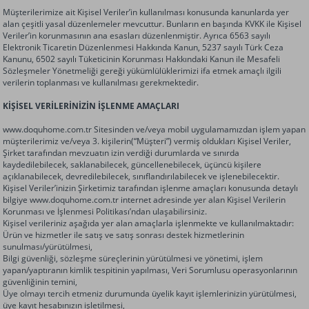
Müşterilerimize ait Kişisel Veriler’in kullanılması konusunda kanunlarda yer
alan çeşitli yasal düzenlemeler mevcuttur. Bunların en başında KVKK ile Kişisel
Veriler’in korunmasının ana esasları düzenlenmiştir. Ayrıca 6563 sayılı
Elektronik Ticaretin Düzenlenmesi Hakkında Kanun, 5237 sayılı Türk Ceza
Kanunu, 6502 sayılı Tüketicinin Korunması Hakkındaki Kanun ile Mesafeli
Sözleşmeler Yönetmeliği gereği yükümlülüklerimizi ifa etmek amaçlı ilgili
verilerin toplanması ve kullanılması gerekmektedir.
KİŞİSEL VERİLERİNİZİN İŞLENME AMAÇLARI
www.doquhome.com.tr
Sitesinden ve/veya mobil uygulamamızdan işlem yapan
müşterilerimiz ve/veya 3. kişilerin(“Müşteri”) vermiş oldukları Kişisel Veriler,
Şirket tarafından mevzuatın izin verdiği durumlarda ve sınırda
kaydedilebilecek, saklanabilecek, güncellenebilecek, üçüncü kişilere
açıklanabilecek, devredilebilecek, sınıflandırılabilecek ve işlenebilecektir.
Kişisel Veriler’inizin Şirketimiz tarafından işlenme amaçları konusunda detaylı
bilgiye
www.doquhome.com.tr
internet adresinde yer alan Kişisel Verilerin
Korunması ve İşlenmesi Politikası’ndan ulaşabilirsiniz.
Kişisel verileriniz aşağıda yer alan amaçlarla işlenmekte ve kullanılmaktadır:
Ürün ve hizmetler ile satış ve satış sonrası destek hizmetlerinin
sunulması/yürütülmesi,
Bilgi güvenliği, sözleşme süreçlerinin yürütülmesi ve yönetimi, işlem
yapan/yaptıranın kimlik tespitinin yapılması, Veri Sorumlusu operasyonlarının
güvenliğinin temini,
Üye olmayı tercih etmeniz durumunda üyelik kayıt işlemlerinizin yürütülmesi,
üye kayıt hesabınızın işletilmesi,