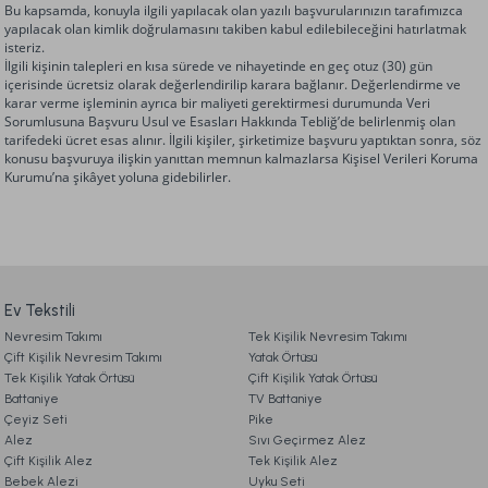
Bu kapsamda, konuyla ilgili yapılacak olan yazılı başvurularınızın tarafımızca
yapılacak olan kimlik doğrulamasını takiben kabul edilebileceğini hatırlatmak
isteriz.
İlgili kişinin talepleri en kısa sürede ve nihayetinde en geç otuz (30) gün
içerisinde ücretsiz olarak değerlendirilip karara bağlanır. Değerlendirme ve
karar verme işleminin ayrıca bir maliyeti gerektirmesi durumunda Veri
Sorumlusuna Başvuru Usul ve Esasları Hakkında Tebliğ’de belirlenmiş olan
tarifedeki ücret esas alınır. İlgili kişiler, şirketimize başvuru yaptıktan sonra, söz
konusu başvuruya ilişkin yanıttan memnun kalmazlarsa Kişisel Verileri Koruma
Kurumu’na şikâyet yoluna gidebilirler.
Ev Tekstili
Nevresim Takımı
Tek Kişilik Nevresim Takımı
Çift Kişilik Nevresim Takımı
Yatak Örtüsü
Tek Kişilik Yatak Örtüsü
Çift Kişilik Yatak Örtüsü
Battaniye
TV Battaniye
Çeyiz Seti
Pike
Alez
Sıvı Geçirmez Alez
Çift Kişilik Alez
Tek Kişilik Alez
Bebek Alezi
Uyku Seti