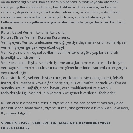
ya da herhangi bir veri kayıt sisteminin parçası olmak kaydıyla otomatik
olmayan yollarla elde edilmesi, kaydedilmesi, depolanması, muhafaza
edilmesi, değiştirilmesi, yeniden düzenlenmesi, açıklanması, aktarılması,
devralınması, elde edilebilir hâle getirilmesi, sınıflandırılması ya da
kullanılmasının engellenmesi gibi veriler üzerinde gerçekleştirilen her türlü
işlemi,
Kurul: Kişisel Verileri Koruma Kurulunu,
Kurum: Kişisel Verileri Koruma Kurumunu,
Veri İşleyen: Veri sorumlusunun verdiği yetkiye dayanarak onun adına kişisel
verileri işleyen gerçek veya tüzel kişiyi,
Veri Kayıt Sistemi: Kişisel verilerin belirli kriterlere göre yapılandırılarak
işlendiği kayıt sistemini,
Veri Sorumlusu: Kişisel verilerin işleme amaçlarını ve vasıtalarını belirleyen,
veri kayıt sisteminin kurulmasından ve yönetilmesinden sorumlu olan gerçek
veya tüzel kişiyi,
Özel Nitelikli Kişisel Veri: Kişilerin ırkı, etnik kökeni, siyasi düşüncesi, felsefi
inancı, dini, mezhebi veya diğer inançları, kılık ve kıyafeti, dernek, vakıf ya da
sendika üyeliği, sağlığı, cinsel hayatı, ceza mahkûmiyeti ve güvenlik
tedbirleriyle ilgili verileri ile biyometrik ve genetik verilerini ifade eder.
Kullanıcıların e-ticaret sitelerini ziyaretleri sırasında çerezler vasıtasıyla da
görüntülenen sayfa sayısı, ziyaret süresi, site gezinme alışkanlıkları, lokasyon,
IP, zaman bilgisi…
ŞİRKETİN KİŞİSEL VERİLERİ TOPLAMASINDA DAYANDIĞI YASAL
DÜZENLEMELER