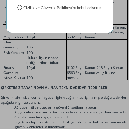
erdiği tarihten itibaren
6563 Sayılı Kanun ve ilgili ikincil
İletişim
10 yıl
mevzuat
Hukuki ilişkinin sona
erdiği tarihten itibaren
Hukuki İşlem
10 yıl
Hukuki ilişkinin sona
6563 Sayılı Kanun, 6102 Sayılı Kanun,
erdiği tarihten itibaren
6098 Sayılı Kanun, 213 Sayılı Kanun,
Müşteri İşlem
10 yıl
6502 Sayılı Kanun
İşlem
Güvenliği
10 Yıl
Risk Yönetimi
10 Yıl
Hukuki ilişkinin sona
erdiği tarihten itibaren
Finans
10 yıl
6102 Sayılı Kanun, 213 Sayılı Kanun
Görsel ve
6563 Sayılı Kanun ve ilgili ikincil
İşitsel Kayıtlar
10 Yıl
mevzuat
ŞİRKETİMİZ TARAFINDAN ALINAN TEKNİK VE İDARİ TEDBİRLER
Şirketimizin kişisel verilerin güvenliğinin sağlanması için almış olduğu tedbirleri
aşağıda bilginize sunarız:
Ağ güvenliği ve uygulama güvenliği sağlanmaktadır.
·
Ağ yoluyla kişisel veri aktarımlarında kapalı sistem ağ kullanılmaktadır.
·
Anahtar yönetimi uygulanmaktadır.
·
Bilgi teknolojileri sistemleri tedarik, geliştirme ve bakımı kapsamındaki
·
güvenlik önlemleri alınmaktadır.