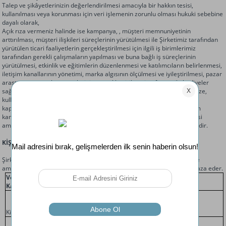
Talep ve şikâyetlerinizin değerlendirilmesi amacıyla bir hakkın tesisi,
kullanılması veya korunması için veri işlemenin zorunlu olması hukuki sebebine
dayalı olarak,
Açık rıza vermeniz halinde ise kampanya, , müşteri memnuniyetinin
arttırılması, müşteri ilişkileri süreçlerinin yürütülmesi ile Şirketimiz tarafından
yürütülen ticari faaliyetlerin gerçekleştirilmesi için ilgili iş birimlerimiz
tarafından gerekli çalışmaların yapılması ve buna bağlı iş süreçlerinin
yürütülmesi, etkinlik ve eğitimlerin düzenlenmesi ve katılımcıların belirlenmesi,
iletişim kanallarının yönetimi, marka algısının ölçülmesi ve iyileştirilmesi, pazar
araştırması ve anket süreçlerinin gerçekleştirilmesi, referans ile hediyeler
sağlanması, Şirket tarafından sunulan ürün ve hizmetlerin beğenilerinize,
kullanım alışkanlıklarınıza ve ihtiyaçlarınıza göre özelleştirilmesi ve bu
kapsamda sizin iletişim kurulmasını tercih ettiğiniz paylaştığınız iletişim
kanalına reklam, promosyon, kampanya ve benzeri iletiler gönderilmesi
amaçları ile ilgili açık rıza hukuki sebebine dayalı olarak işlenebilmektedir.
KİŞİSEL VERİLERİ SAKLAMA SÜRELERİ
Şirketimiz işlediği kişisel verileri ilgili mevzuatta öngörülen veya işleme
amacının gerektirdiği süreler boyunca Kanun ile uyumlu olarak muhafaza eder.
Veri
Kategorisi
Veri Saklama Süresi
Gerekçe
Hukuki ilişkinin sona
erdiği tarihten itibaren
Kimlik
10 yıl
6098 Sayılı Kanun
Hukuki ilişkinin sona