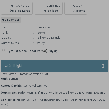
Tüm Ürünlerde
14 Gün İçinde
Güvenli
Ücretsiz Kargo
Kolay İade
Alışveriş
Hızlı Gönderi
Ebat
Tek Kişilik
Renk
Somon
İç Dolgu
Silikonize Dolgulu
Garanti Süresi
24 Ay
Fiyatı Düşünce Haber Ver
Paylaş
Ürün Bilgisi
Easy Cotton Glimmer Comforter Set
Renk:
Somon
Kumaş Özelliği:
%65 Pamuk %35 Pes
Ürün Bilgisi:
Yedek Yastık Kılıfı350 gr/mt2 İç DolguSilikonize ElyafRenkli Desenler
Set İçeriği:
Yorgan 155 x 215 (1 Adet)Çarşaf 160 x 240 (1 Adet)Yastık Kılıfı 50 x 70 (2
Adet)