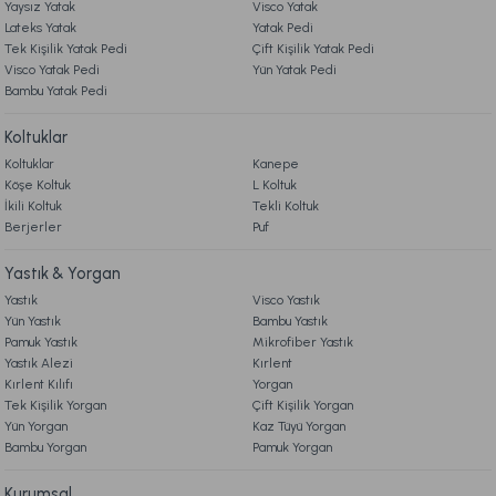
3.699,00 TL
Yaysız Yatak
Visco Yatak
Lateks Yatak
Yatak Pedi
Tek Kişilik Yatak Pedi
Çift Kişilik Yatak Pedi
Ücretsiz Kargo
Visco Yatak Pedi
Yün Yatak Pedi
Bambu Yatak Pedi
Double Comfort Uyku Paketi Tek Kişilik - Ekru - Pudra
Koltuklar
Koltuklar
Kanepe
4.685,00 TL
%25
3.499,00 TL
Köşe Koltuk
L Koltuk
İndirim
İkili Koltuk
Tekli Koltuk
Berjerler
Puf
Ücretsiz Kargo
Yastık & Yorgan
Double Comfort Uyku Paketi Tek Kişilik - Gri-Antrasit
Yastık
Visco Yastık
Yün Yastık
Bambu Yastık
4.685,00 TL
%25
Pamuk Yastık
Mikrofiber Yastık
3.499,00 TL
İndirim
Yastık Alezi
Kırlent
Kırlent Kılıfı
Yorgan
Ücretsiz Kargo
Tek Kişilik Yorgan
Çift Kişilik Yorgan
Yün Yorgan
Kaz Tüyü Yorgan
Double Comfort Uyku Paketi Tek Kişilik - Gül Kurusu - Ekru
Bambu Yorgan
Pamuk Yorgan
Kurumsal