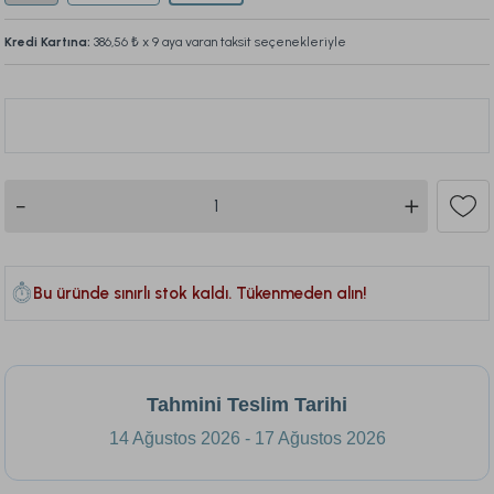
Kredi Kartına:
386,56 ₺
x 9 aya varan taksit seçenekleriyle
Bu ürünü son 1 hafta içinde
141
kişi sepetine ekledi.
468
Bu üründe sınırlı stok kaldı. Tükenmeden alın!
Tahmini Teslim Tarihi
14 Ağustos 2026 - 17 Ağustos 2026