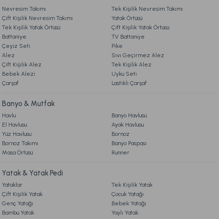
%40
4.490,00 TL
Nevresim Takımı
3. ÖDEME
Tek Kişilik Nevresim Takımı
Bu ürüne benzer farklı alternatifler olmalı.
İndirim
Çift Kişilik Nevresim Takımı
Yatak Örtüsü
Ücretsiz Kargo
Tek Kişilik Yatak Örtüsü
Çift Kişilik Yatak Örtüsü
Battaniye
TV Battaniye
4. KARGO & TESLİMAT
Venüs Next Comforter Uyku Seti Tek Kişilik
Çeyiz Seti
Pike
Alez
Sıvı Geçirmez Alez
Çift Kişilik Alez
Tek Kişilik Alez
5. İADE & DEĞİŞİM
Bebek Alezi
Gönder
Uyku Seti
3.699,00 TL
Çarşaf
Lastikli Çarşaf
6. ÜRÜN BİLGİLERİ
Ücretsiz Kargo
Banyo & Mutfak
Havlu
Banyo Havlusu
Monica Next Comforter Uyku Seti Tek Kişilik
El Havlusu
Ayak Havlusu
7. KAMPANYA & İNDİRİMLER
Yüz Havlusu
Bornoz
Bornoz Takımı
Banyo Paspası
3.699,00 TL
Masa Örtüsü
Runner
8. MÜŞTERİ HİZMETLERİ
Yatak & Yatak Pedi
Ücretsiz Kargo
Yataklar
Tek Kişilik Yatak
9. YATAK & KOLTUK SİPARİŞ VE İADE İŞLEMLERİ
Serra Next Comforter Uyku Seti Tek Kişilik
Çift Kişilik Yatak
Çocuk Yatağı
Genç Yatağı
Bebek Yatağı
Bambu Yatak
Yaylı Yatak