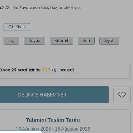
a:
222,11 ₺
x 9 aya varan taksit seçenekleriyle
Çift Kişilik
Bej
Beyaz
Kiremit
Sarı
Siyah
ü son 24 saat içinde
209
kişi inceledi.
143
GELİNCE HABER VER
Tahmini Teslim Tarihi
13 Ağustos 2026 - 16 Ağustos 2026