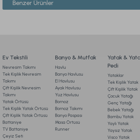
Benzer Ürünler
Ürün resmi kalitesiz, bozuk veya görüntülenemiyor.
2. SİPARİŞ
Ürün açıklamasında eksik bilgiler bulunuyor.
Festival Nevresim Takımı Nergis Tek Kişilik - Pudra
R
Ürün bilgilerinde hatalar bulunuyor.
3. ÖDEME
Ürün fiyatı diğer sitelerden daha pahalı.
Bu ürüne benzer farklı alternatifler olmalı.
2.099,00 TL
%29
4. KARGO & TESLİMAT
İndirim
Ev Tekstili
Banyo & Mutfak
Yatak & Yat
1.499,00 TL
Pedi
Nevresim Takımı
Havlu
Ücretsiz Kargo
5. İADE & DEĞİŞİM
Tek Kişilik Nevresim
Banyo Havlusu
Yataklar
Takımı
El Havlusu
Tek Kişilik Yatak
Easy Cotton Nevresim Takımı Flourish Çift King Size - K
Çift Kişilik Nevresim
Ayak Havlusu
Çift Kişilik Yatak
6. ÜRÜN BİLGİLERİ
Takımı
Yüz Havlusu
Çocuk Yatağı
Yatak Örtüsü
Bornoz
Genç Yatağı
Tek Kişilik Yatak Örtüsü
Bornoz Takımı
Bebek Yatağı
2.499,00 TL
%28
7. KAMPANYA & İNDİRİMLER
Çift Kişilik Yatak Örtüsü
Banyo Paspası
Bambu Yatak
İndirim
1.799,00 TL
Battaniye
Masa Örtüsü
Yaylı Yatak
TV Battaniye
Runner
Yaysız Yatak
Ücretsiz Kargo
8. MÜŞTERİ HİZMETLERİ
Çeyiz Seti
Visco Yatak