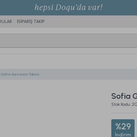
RULAR
SİPARİŞ TAKİP
a Gofre Nevresim Takımı
Sofia 
Stok Kodu: 
%29
İndirim