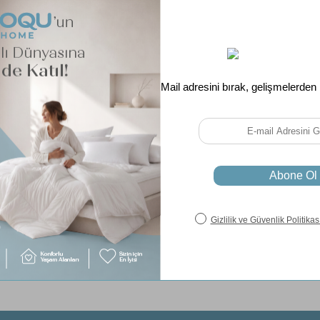
Tüm 
Ücret
Aynı Gün K
Garanti Süre
Paylaş
Soru & Cevap
Taksit Seçenekleri
iz gördüğünüz noktaları öneri formunu kullanarak tarafımıza iletebilirsiniz.
Ürün hakkında henüz soru sorulmamış.
Bu ürüne ilk yorumu siz yapın!