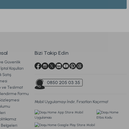
y Cotton Nevresim Takımı Listra Çift Kişilik - Gri
2.099,00 TL
%29
dirim
sal
Bizi Takip Edin
1.499,00 TL
 ve Güvenlik
Ücretsiz Kargo
İptal Koşulları
i Satış
- Kahve
mesi
0850 205 03 35
ve Teslimat
ilendirme Formu
Sözleşmesi
Mobil Uygulamayı İndir, Fırsatları Kaçırma!
oplumu
eri
litikamız
 Kargo
 Belgeleri