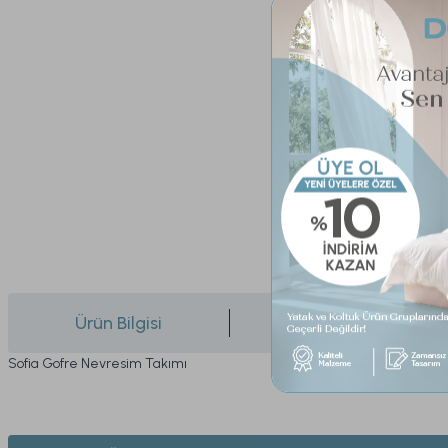
Ürün Bilgisi
Yorumlar
Sofia Gofre Nevresim Takımı
Bu ürünün fiyat bilgisi, resim, ürün açıklamalarında ve diğer konularda yeters
Görüş ve önerileriniz için teşekkür ederiz.
1. ÜYELİK