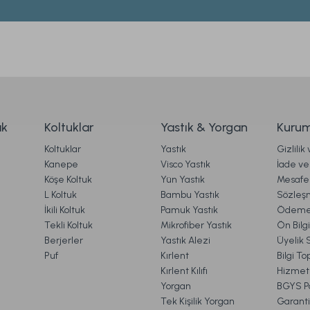
Yorum Yaz
Soru Sor
anforce Nevresim Takımı Elegan Tek Kişilik - Beyaz
Eas
2.499,00 TL
%32
İndirim
İn
ak
Koltuklar
Yastık & Yorgan
Kurum
1.699,00 TL
Koltuklar
Yastık
Gizlilik
Ücretsiz Kargo
Kanepe
Visco Yastık
İade ve 
Köşe Koltuk
Yün Yastık
Mesafel
rem
Easy Cotton Nevresim Takımı Sereal Tek King Size 
Gönder
L Koltuk
Bambu Yastık
Sözleş
İkili Koltuk
Pamuk Yastık
Ödeme 
Tekli Koltuk
Mikrofiber Yastık
Ön Bilg
Berjerler
Yastık Alezi
Üyelik 
1.949,00 TL
%28
Puf
Kırlent
Bilgi T
İndirim
1.399,00 TL
Kırlent Kılıfı
Hizmetl
Yorgan
BGYS Po
Ücretsiz
Tek Kişilik Yorgan
Garanti