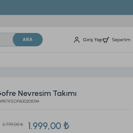
ARA
Sepetim
Giriş Yap
Gofre Nevresim Takımı
2Q9NTKSOFA0020101M
1.999,00 ₺
2.799,00 ₺