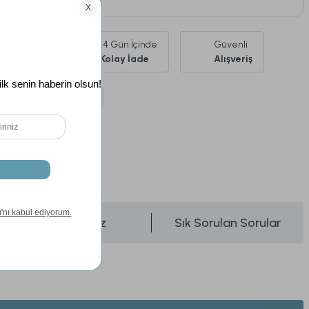
Ürünlerde
14 Gün İçinde
Güvenli
siz Kargo
Kolay İade
Alışveriş
argo
Kargo Bedava
si
24 Ay
Önerileriniz
Sık Sorulan Sorular