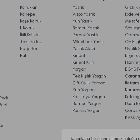
Koltuklar
Yastık
Gizlilik
rgo
Ücretsiz Kargo
Online'a Özel
Kanepe
Visco Yastık
İade ve 
Köşe Koltuk
Yün Yastık
Mesafel
astık Gri
Visco Fly Soft Yastık 64x28x12,5 cm
Lu
Gönder
L Koltuk
Bambu Yastık
Sözleş
İkili Koltuk
Pamuk Yastık
Ödeme 
Tekli Koltuk
Mikrofiber Yastık
Ön Bilg
Berjerler
Yastık Alezi
Üyelik 
1.190,00 TL
1.
Puf
Kırlent
Bilgi T
Kırlent Kılıfı
Hizmetl
Yorgan
BGYS Po
Ücretsiz Kargo
Online'a Özel
Tek Kişilik Yorgan
Garanti
Çift Kişilik Yorgan
İletişi
Calista Pike Çift Kişilik - Sarı
Comfyline Bebek
Yün Yorgan
Kurums
VE İADE İŞLEMLERİ
Kaz Tüyü Yorgan
Katalog
 Pedi
Bambu Yorgan
Doqu Bl
 Pedi
Pamuk Yorgan
Çerez Po
1.429,00 TL
%20
729,00 TL
KVKK A
İndirim
1.149,00 TL
di
Ücretsiz Kargo