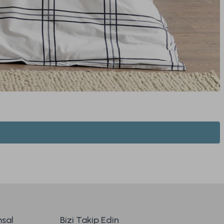
Soft Bamboo Yastık 50 x 70 cm
919,00 TL
sal
Bizi Takip Edin