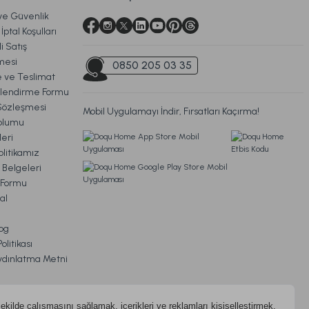
 ve Güvenlik
Ücretsiz Kargo
İptal Koşulları
i Satış
na Yastık 46 x 70 cm
mesi
0850 205 03 35
ve Teslimat
ilendirme Formu
Sözleşmesi
Mobil Uygulamayı İndir, Fırsatları Kaçırma!
679,00 TL
oplumu
eri
litikamız
Ücretsiz Kargo
 Belgeleri
m Formu
 Yastık Bebek - Beyaz
al
og
litikası
ydınlatma Metni
Ücretsiz Kargo