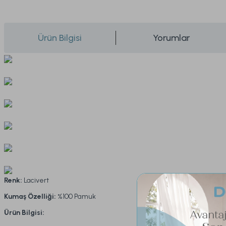
Ürün Bilgisi
Yorumlar
Renk:
Lacivert
Kumaş Özelliği:
%100 Pamuk
Ürün Bilgisi: