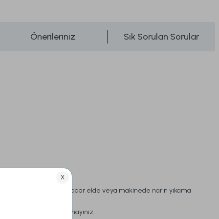
Önerileriniz
Sık Sorulan Sorular
Yıkama Talimatı:
30 derece sıcaklığa kadar elde veya makinede narin yıkama
yapınız.
Çamaşır suyu kullanmayınız.