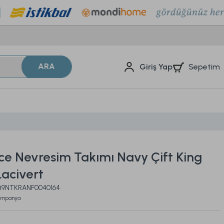
ARA
Sepetim
Giriş Yap
ce Nevresim Takımı Navy Çift King
Lacivert
2Q9NTKRANF0040164
ampanya