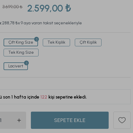
2.599,00 ₺
3.699,00 ₺
a:
288,78 ₺
x 9 aya varan taksit seçenekleriyle
Çift King Size
Tek Kişilik
Çift Kişilik
Tek King Size
Lacivert
ü son 1 hafta içinde
122
kişi sepetine ekledi.
492
SEPETE EKLE