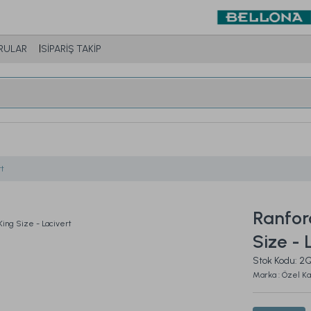
RULAR
SİPARİŞ TAKİP
rt
Ranfor
Size - 
Stok Kodu: 
Marka : Özel K