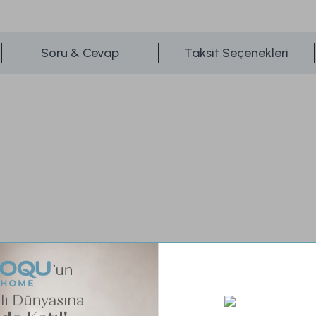
Soru & Cevap
Taksit Seçenekleri
Set İçeriği:
Torba Nevresim 225 x 245 (1 Adet)
Fitted Çarşaf 180 x 200 + 40 (1 Adet)
Yastık Kılıfı 50 x 70 (2 Adet)