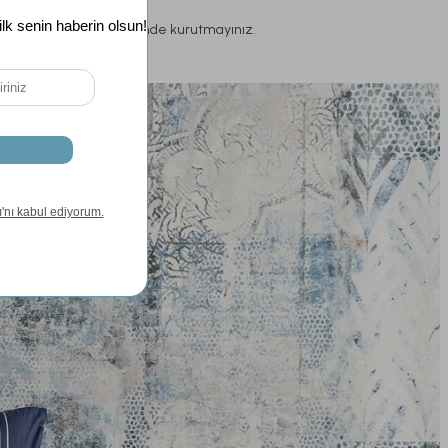
Ilık ütü ile ütüleyiniz.
Kurutma makinelerinde kurutmayınız.
Asarak kurutunuz.