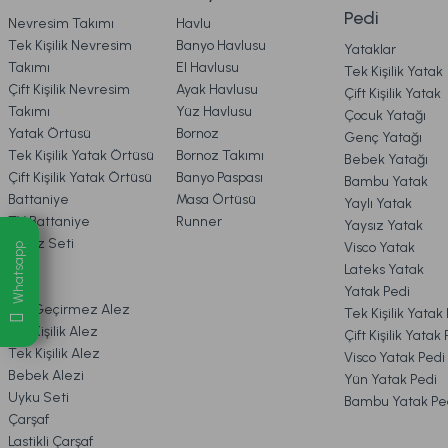
Pedi
Nevresim Takımı
Havlu
Ücretsiz Ka
5. İADE & DEĞİŞİM
Tek Kişilik Nevresim
Banyo Havlusu
Yataklar
Takımı
El Havlusu
Tek Kişilik Yatak
Visco Travel Yastık Classic Standart
Visco Travel Y
Çift Kişilik Nevresim
Ayak Havlusu
Çift Kişilik Yatak
6. ÜRÜN BİLGİLERİ
Takımı
Yüz Havlusu
Çocuk Yatağı
Yatak Örtüsü
Bornoz
Genç Yatağı
Tek Kişilik Yatak Örtüsü
Bornoz Takımı
Bebek Yatağı
7. KAMPANYA & İNDİRİMLER
459,00 TL
549,00 TL
Çift Kişilik Yatak Örtüsü
Banyo Paspası
Bambu Yatak
Battaniye
Masa Örtüsü
Yaylı Yatak
TV Battaniye
Runner
Yaysız Yatak
Online'a Özel
Online'a Özel
8. MÜŞTERİ HİZMETLERİ
Çeyiz Seti
Visco Yatak
Whatsapp
Pike
Lateks Yatak
Visco Air Yastık 2'li Avantajlı Paket 60 x 40 cm - Beyaz
Alez
Yatak Pedi
9. YATAK & KOLTUK SİPARİŞ 
Sıvı Geçirmez Alez
Tek Kişilik Yatak
Çift Kişilik Alez
Çift Kişilik Yatak
Tek Kişilik Alez
Visco Yatak Pedi
3.998,00 TL
%20
Bebek Alezi
Yün Yatak Pedi
İndirim
3.199,00 TL
Uyku Seti
Bambu Yatak Pe
Çarşaf
Ücretsiz Kargo
Fırsat Ürünü
Lastikli Çarşaf