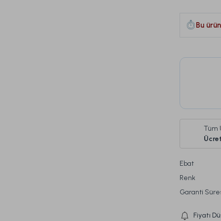
Bu ürün
Tüm 
Ücret
Ebat
Renk
Garanti Süre
Fiyatı D