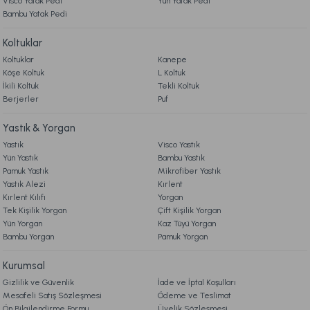
Visco Yatak Pedi
Yün Yatak Pedi
Bambu Yatak Pedi
Online'a Özel
Online'a Özel
Koltuklar
Visco Fly Soft Yastık 64x28x12,5 cm
Luna Yastık 46 x 70 cm
Koltuklar
Kanepe
Köşe Koltuk
L Koltuk
İkili Koltuk
Tekli Koltuk
1.190,00 TL
1.679,00 TL
Berjerler
Puf
Ücretsiz Kargo
Online'a Özel
Yastık & Yorgan
Ücretsiz Kargo
Yastık
Visco Yastık
Yün Yastık
Bambu Yastık
Visco Air Yastık 2'li Avantajlı Paket 60 x 40 cm - Beyaz
Pamuk Yastık
Mikrofiber Yastık
Yastık Alezi
Kırlent
Kırlent Kılıfı
Yorgan
3.998,00 TL
%20
Tek Kişilik Yorgan
Çift Kişilik Yorgan
3.199,00 TL
Yün Yorgan
Kaz Tüyü Yorgan
İndirim
Bambu Yorgan
Pamuk Yorgan
Fırsat Ürünü
Kurumsal
Ücretsiz Kargo
Gizlilik ve Güvenlik
İade ve İptal Koşulları
Calista Pike Çift Kişilik - Sarı
Mesafeli Satış Sözleşmesi
Ödeme ve Teslimat
Ön Bilgilendirme Formu
Üyelik Sözleşmesi