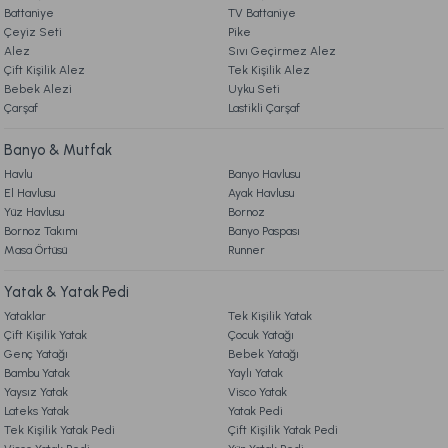
Battaniye
TV Battaniye
4. KARGO & TESLİMAT
Mora Microfiber Desenli Yorgan Çift Kişilik - Gri
Çeyiz Seti
Pike
Alez
Sıvı Geçirmez Alez
Çift Kişilik Alez
Tek Kişilik Alez
5. İADE & DEĞİŞİM
Bebek Alezi
899,00 TL
Gönder
Uyku Seti
Çarşaf
Lastikli Çarşaf
6. ÜRÜN BİLGİLERİ
Online'a Özel
Banyo & Mutfak
Ücretsiz Kargo
Havlu
Banyo Havlusu
El Havlusu
Ayak Havlusu
7. KAMPANYA & İNDİRİMLER
Soft Bamboo Yastık 50 x 70 cm
Yüz Havlusu
Bornoz
Bornoz Takımı
Banyo Paspası
Masa Örtüsü
Runner
8. MÜŞTERİ HİZMETLERİ
919,00 TL
Yatak & Yatak Pedi
Yataklar
Tek Kişilik Yatak
Ücretsiz Kargo
9. YATAK & KOLTUK SİPARİŞ VE İADE İŞLEMLERİ
Çift Kişilik Yatak
Çocuk Yatağı
Genç Yatağı
Bebek Yatağı
Visco Travel Yastık Classic Standart
Visco Travel Yastık Gri
Bambu Yatak
Yaylı Yatak
Yaysız Yatak
Visco Yatak
Lateks Yatak
Yatak Pedi
459,00 TL
549,00 TL
Tek Kişilik Yatak Pedi
Çift Kişilik Yatak Pedi