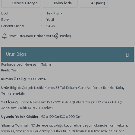
Ücretsiz Kargo
Kolay İade
Alışveriş
Ebat
Tek Kişilik
Renk
Yeşil
Garanti Süresi
24 Ay
Fiyatı Düşünce Haber Ver
Paylaş
Ürün Bilgisi
Ranforce Leaf Nevresim Takımı
Renk:
Yeşil
Kumaş Özelliği:
%100 Pamuk
Ürün Bilgisi:
Çarşafı LastikliKumaş 53 Tel DokumaCanlı Ve Parlak RenklerKolay
Temizlenebilir
Set İçeriği:
Torba Nevresim 160 x 220 (1 Adet)Fitted Çarşaf 100 x 200 + 40 (1
Adet)Yastık Kılıfı 50 x 70 (1 Adet)
Uyumlu Yatak Ölçüleri:
90 x 190 Cm100 x 200 Cm
Yıkama Talimatı:
30 derece sıcaklığa kadar elde veya makinede narin yıkama
yapınız.Çamaşır suyu kullanmayınız.Ilık ütü ile ütüleyiniz.Kurutma makinelerinde