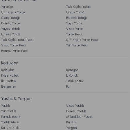
Potamia Kırlent 50 x 50 - Sarı
Love Life Kırlent 50 x 50 - Sarı
Yataklar
Tek Kişilik Yatak
9. YATAK & KOLTUK SİPARİŞ VE İADE İŞLEMLERİ
Çift Kişilik Yatak
Çocuk Yatağı
Genç Yatağı
Bebek Yatağı
749,00 TL
749,00 TL
Bambu Yatak
Yaylı Yatak
Yaysız Yatak
Visco Yatak
Lateks Yatak
Yatak Pedi
Ücretsiz Kargo
Ücretsiz Kargo
Tek Kişilik Yatak Pedi
Çift Kişilik Yatak Pedi
TÜKENDİ
TÜKENDİ
Visco Yatak Pedi
Yün Yatak Pedi
Love Life Kırlent 50 x 50 - Siyah
Love Life Kırlent 50 x 50 - Gri
Bambu Yatak Pedi
Koltuklar
749,00 TL
749,00 TL
Koltuklar
Kanepe
Köşe Koltuk
L Koltuk
Ücretsiz Kargo
Ücretsiz Kargo
İkili Koltuk
Tekli Koltuk
TÜKENDİ
Berjerler
Puf
Home Kırlent 50 x 50 - Beyaz
Yastık & Yorgan
Yastık
Visco Yastık
749,00 TL
Yün Yastık
Bambu Yastık
Pamuk Yastık
Mikrofiber Yastık
Yastık Alezi
Kırlent
Ücretsiz Kargo
Kırlent Kılıfı
Yorgan