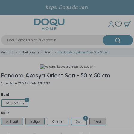
Anasayfa
Ev Dekorasyon
Kırlent
Pandora Akasya Kırlent Sarı - 50 x 50 cm
Pandora Akasya Kırlent Sarı - 50 x 50 cm
Stok Kodu: 2Q9KRLPAND0110010
Ebat
50 x 50 cm
Renk
Antrasit
İndigo
Kiremit
Sarı
Yeşil