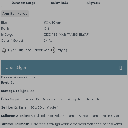
Ücretsiz Kargo
Kolay İade
Alışveriş
Aynı Gün Kargo
Ebat
50 x 50 cm
Renk
Gri
İç Dolgu
%100 PES (KAR TANESİ ELYAF)
Garanti Süresi
24 Ay
Fiyatı Düşünce Haber Ver
Paylaş
Ürün Bilgisi
Pandora Akasya Kırlent
Renk:
Sarı
Kumaş Özelliği:
%100 PES
Ürün Bilgisi:
Fermuarlı KılıfDekoratif TasarımKolay Temizlenebilir
Set İçeriği:
Kırlent 50 x 50 cm(1 Adet)
Kullanım Alanları:
Koltuk TakımlarıBalkon TakımlarıBahçe TakımlarıYatak Üzeri
Yıkama Talimatı:
30 derece sıcaklığa kadar elde veya makinede narin yıkama