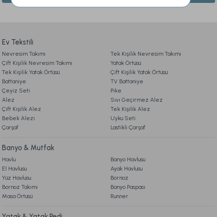
Ürün açıklamasında eksik bilgiler bulunuyor.
Pandora Anatolia Kırlent 50 x 50 cm - İndigo
2. SİPARİŞ
Ürün bilgilerinde hatalar bulunuyor.
Ürün fiyatı diğer sitelerden daha pahalı.
Ev Tekstili
999,00 TL
Nevresim Takımı
3. ÖDEME
Tek Kişilik Nevresim Takımı
Bu ürüne benzer farklı alternatifler olmalı.
Çift Kişilik Nevresim Takımı
Yatak Örtüsü
Ücretsiz Kargo
Tek Kişilik Yatak Örtüsü
Çift Kişilik Yatak Örtüsü
Battaniye
TV Battaniye
4. KARGO & TESLİMAT
Marla Kırlent H. Yeşil
Marla Kırlent Kırmızı
Çeyiz Seti
Pike
Alez
Sıvı Geçirmez Alez
Çift Kişilik Alez
Tek Kişilik Alez
5. İADE & DEĞİŞİM
Bebek Alezi
599,00 TL
599,00 TL
Gönder
Uyku Seti
Çarşaf
Lastikli Çarşaf
TÜKENDİ
TÜKENDİ
6. ÜRÜN BİLGİLERİ
Banyo & Mutfak
Potamia Kırlent 50 x 50 - Kahve
Potamia Kırlent 50 x 50 - Bej
Havlu
Banyo Havlusu
El Havlusu
Ayak Havlusu
7. KAMPANYA & İNDİRİMLER
Yüz Havlusu
Bornoz
749,00 TL
749,00 TL
Bornoz Takımı
Banyo Paspası
Masa Örtüsü
Runner
8. MÜŞTERİ HİZMETLERİ
Ücretsiz Kargo
Ücretsiz Kargo
TÜKENDİ
TÜKENDİ
Yatak & Yatak Pedi