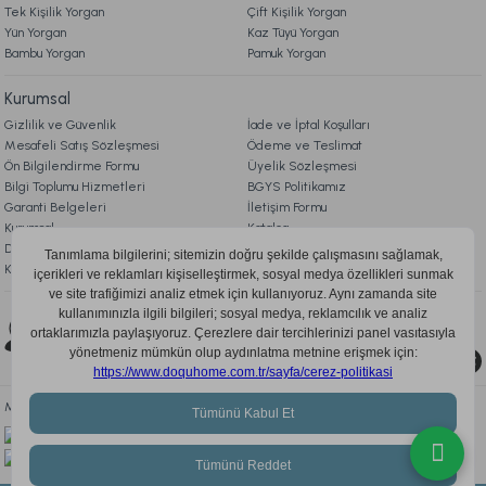
Tek Kişilik Yorgan
Çift Kişilik Yorgan
Yün Yorgan
Kaz Tüyü Yorgan
Bambu Yorgan
Pamuk Yorgan
Kurumsal
Gizlilik ve Güvenlik
İade ve İptal Koşulları
Mesafeli Satış Sözleşmesi
Ödeme ve Teslimat
Ön Bilgilendirme Formu
Üyelik Sözleşmesi
Bilgi Toplumu Hizmetleri
BGYS Politikamız
Garanti Belgeleri
İletişim Formu
Kurumsal
Katalog
Doqu Blog
Çerez Politikası
KVKK Aydınlatma Metni
Bizi Takip Edin
0850 205 03 35
Mobil Uygulamayı İndir, Fırsatları Kaçırma!