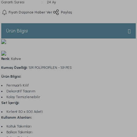
Garanti Süresi
24 Ay
Fiyatı Düşünce Haber Ver
Paylaş
Ürün Bilgisi
Renk:
Kahve
Kumaş Özelliği:
%91 POLİPROPİLEN - %9 PES
Ürün Bilgisi:
Fermuarlı Kılıf
Dekoratif Tasarım
Kolay Temizlenebilir
Set İçeriği:
Kırlent 50 x 50(1 Adet)
Kullanım Alanları:
Koltuk Takımları
Balkon Takımları