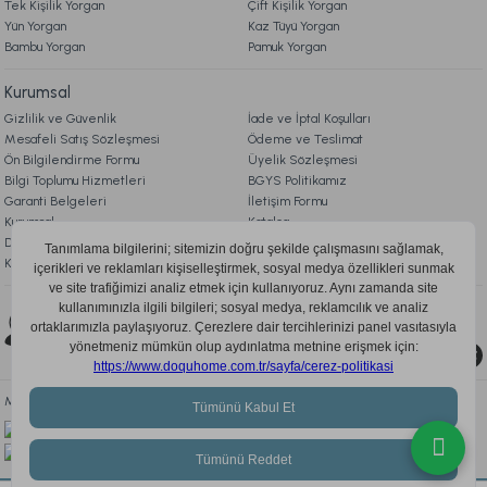
Tek Kişilik Yorgan
Çift Kişilik Yorgan
Yün Yorgan
Kaz Tüyü Yorgan
Tindo Lambader Gövde + Şapka Eskitme
Bambu Yorgan
Pamuk Yorgan
Kurumsal
6.659,00 TL
Gizlilik ve Güvenlik
İade ve İptal Koşulları
Mesafeli Satış Sözleşmesi
Ödeme ve Teslimat
Ücretsiz Kargo
Ön Bilgilendirme Formu
Üyelik Sözleşmesi
Bilgi Toplumu Hizmetleri
BGYS Politikamız
Delgado Lambader Gövde + Şapka Eskitme
Garanti Belgeleri
İletişim Formu
Kurumsal
Katalog
Doqu Blog
Çerez Politikası
KVKK Aydınlatma Metni
6.049,00 TL
Bizi Takip Edin
Ücretsiz Kargo
0850 205 03 35
Rante Lambader Gövde + Şapka Eskitme
Mobil Uygulamayı İndir, Fırsatları Kaçırma!
6.049,00 TL
Ücretsiz Kargo