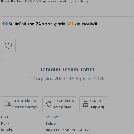
Kredi Kartına:
83,22 ₺
x 9 aya varan taksit seçenekleriyle
Bu ürünü son 24 saat içinde
381
kişi inceledi.
184
Tahmini Teslim Tarihi
12 Ağustos 2026 - 15 Ağustos 2026
Tüm Ürünlerde
14 Gün İçinde
Güvenli
Ücretsiz Kargo
Kolay İade
Alışveriş
Ebat
50 x 50
Renk
Kahve
İç Dolgu
%100 PES (KAR TANESİ ELYAF)