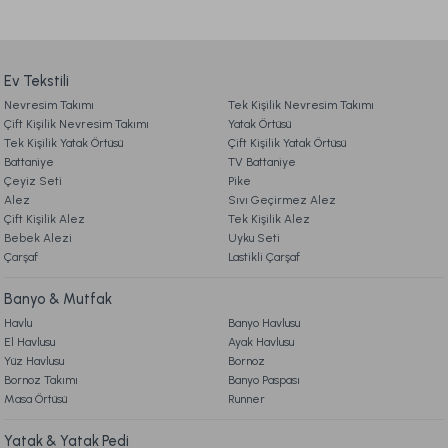
Ürün açıklamasında eksik bilgiler bulunuyor.
Mesto Lambader Siyah-Eskitme
2. SİPARİŞ
Ürün bilgilerinde hatalar bulunuyor.
Ürün fiyatı diğer sitelerden daha pahalı.
Ev Tekstili
9.329,00 TL
Nevresim Takımı
3. ÖDEME
Tek Kişilik Nevresim Takımı
Bu ürüne benzer farklı alternatifler olmalı.
Çift Kişilik Nevresim Takımı
Yatak Örtüsü
Ücretsiz Kargo
Tek Kişilik Yatak Örtüsü
Çift Kişilik Yatak Örtüsü
Battaniye
TV Battaniye
4. KARGO & TESLİMAT
Shavi Lambader Gövde + Şapka Siyah
Çeyiz Seti
Pike
Alez
Sıvı Geçirmez Alez
Çift Kişilik Alez
Tek Kişilik Alez
5. İADE & DEĞİŞİM
Bebek Alezi
9.329,00 TL
Gönder
Uyku Seti
Çarşaf
Lastikli Çarşaf
6. ÜRÜN BİLGİLERİ
Ücretsiz Kargo
Banyo & Mutfak
Havlu
Banyo Havlusu
Bloda Lambader Antrasit
El Havlusu
Ayak Havlusu
7. KAMPANYA & İNDİRİMLER
Yüz Havlusu
Bornoz
Bornoz Takımı
Banyo Paspası
9.569,00 TL
Masa Örtüsü
Runner
8. MÜŞTERİ HİZMETLERİ
Yatak & Yatak Pedi
Ücretsiz Kargo