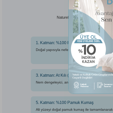
Do
Naturel At Kılı Yatak Pedi, tamamen
içerikleriyle s
1. Katman: %100 Pamuk Kumaş
Doğal yapısıyla nefes alabilir, serin tutan ve hipo
3. Katman: At Kılı (1000gr/m²)
Nem dengeleyici, antibakteriyel ve kendini temizl
5. Katman: %100 Pamuk Kumaş
Alt yüzeyi doğal pamuk kumaş ile tamamlanarak çi