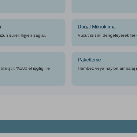
i
Doğal Mikroklima
zun süreli hijyen sağlar.
Vücut ısısını dengeleyerek terl
Paketleme
iştir. %100 el işçiliği ile
Hambez veya naylon ambalaj il
iz gördüğünüz noktaları öneri formunu kullanarak tarafımıza iletebilirsiniz.
Ürün hakkında henüz soru sorulmamış.
Bu ürüne ilk yorumu siz yapın!
Yorum Yaz
Soru Sor