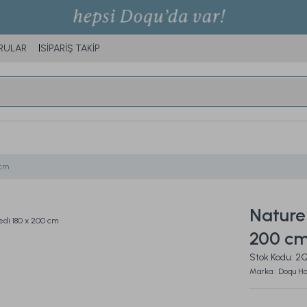
RULAR
SİPARİŞ TAKİP
 cm
Naturel
200 c
Stok Kodu: 
Marka : Doqu 