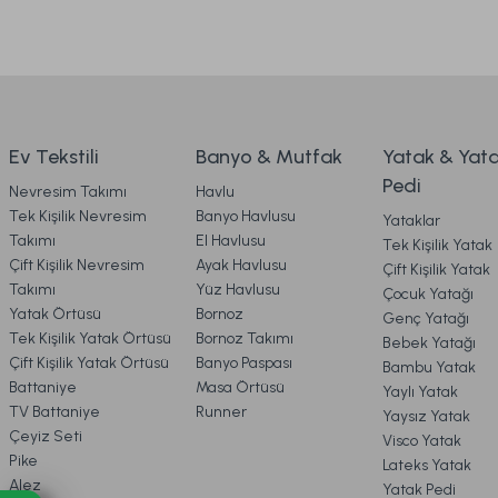
Ürün açıklamasında eksik bilgiler bulunuyor.
Naturel Hand Made Coco Wool Yatak 100 x 200 cm
Ürün bilgilerinde hatalar bulunuyor.
3. ÖDEME
Ürün fiyatı diğer sitelerden daha pahalı.
Bu ürüne benzer farklı alternatifler olmalı.
4. KARGO & TESLİMAT
49.990,00 TL
Ev Tekstili
Banyo & Mutfak
Yatak & Yat
Pedi
Nevresim Takımı
Havlu
Ücretsiz Kargo
Online'a Özel
5. İADE & DEĞİŞİM
Tek Kişilik Nevresim
Banyo Havlusu
Yataklar
Takımı
El Havlusu
Tek Kişilik Yatak
Naturel Hand Made Luxury Latex Coco Baby Yatak 70 x
Çift Kişilik Nevresim
Ayak Havlusu
Çift Kişilik Yatak
6. ÜRÜN BİLGİLERİ
Takımı
Yüz Havlusu
Çocuk Yatağı
Yatak Örtüsü
Bornoz
Genç Yatağı
Tek Kişilik Yatak Örtüsü
Bornoz Takımı
Bebek Yatağı
7. KAMPANYA & İNDİRİMLER
12.990,00 TL
Çift Kişilik Yatak Örtüsü
Banyo Paspası
Bambu Yatak
Battaniye
Masa Örtüsü
Yaylı Yatak
TV Battaniye
Runner
Yaysız Yatak
Ücretsiz
Online'a Özel
8. MÜŞTERİ HİZMETLERİ
Çeyiz Seti
Visco Yatak
Pike
Lateks Yatak
Naturel Hand Made Coco Silk Baby Yatak 70 x 140 cm
Alez
Yatak Pedi
9. YATAK & KOLTUK SİPARİŞ 