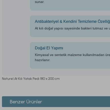
sunar.
Antibakteriyel & Kendini Temizleme Özelliğ
At kılı doğal yapısı sayesinde bakteri tutmaz ve u
Doğal El Yapımı
Kimyasal ve sentetik malzeme kullanılmadan üretilm
hazırlanır.
Naturel At Kılı Yatak Pedi 180 x 200 cm
Bu ürünün fiyat bilgisi, resim, ürün açıklamalarında ve diğer konularda yeters
Görüş ve önerileriniz için teşekkür ederiz.
1. ÜYELİK
Benzer Ürünler
Ürün resmi kalitesiz, bozuk veya görüntülenemiyor.
2. SİPARİŞ