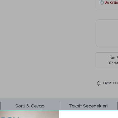
Bu ürün
Tüm 
Ücret
Fiyatı D
Soru & Cevap
Taksit Seçenekleri