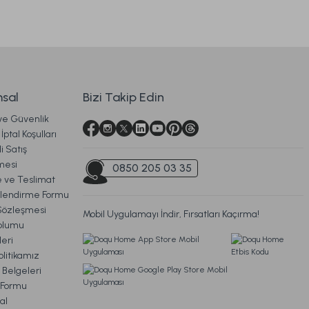
sal
Bizi Takip Edin
 ve Güvenlik
İptal Koşulları
i Satış
 x 140 cm
mesi
0850 205 03 35
ve Teslimat
ilendirme Formu
Sözleşmesi
Mobil Uygulamayı İndir, Fırsatları Kaçırma!
oplumu
eri
litikamız
iz Kargo
 Belgeleri
m Formu
atak Pedi 200 x 200 cm
al