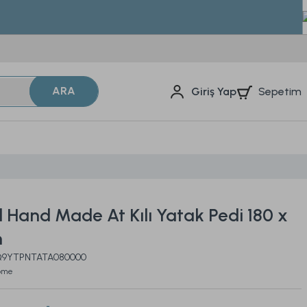
ARA
Sepetim
Giriş Yap
 Hand Made At Kılı Yatak Pedi 180 x
m
2Q9YTPNTATA080000
Home