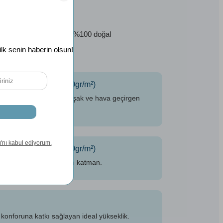
for
k, antibakteriyel yapı ve %100 doğal
 tasarlanmıştır.
ı Organik Pamuk (500gr/m²)
reye ve cilde dost, yumuşak ve hava geçirgen
ı Organik Pamuk (500gr/m²)
krosirkülasyon sağlayan katman.
 konforuna katkı sağlayan ideal yükseklik.