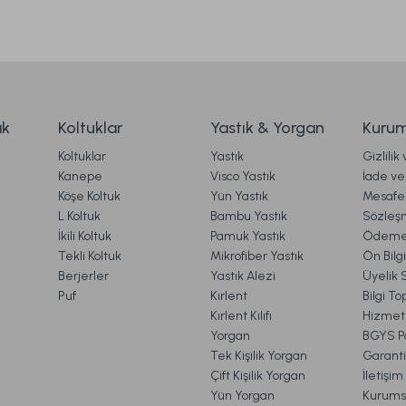
Naturel Hand Made Harmony Yatak 200 x 200 cm
59.990,00 TL
ak
Koltuklar
Yastık & Yorgan
Kurum
Koltuklar
Yastık
Gizlilik
Ücretsiz Kargo
Online'a Özel
Kanepe
Visco Yastık
İade ve 
Köşe Koltuk
Yün Yastık
Mesafel
 140 cm
Naturel Hand Made Latex Wool Baby Yatak 70
Gönder
L Koltuk
Bambu Yastık
Sözleş
İkili Koltuk
Pamuk Yastık
Ödeme 
Tekli Koltuk
Mikrofiber Yastık
Ön Bilg
Berjerler
Yastık Alezi
Üyelik 
16.990,00 TL
Puf
Kırlent
Bilgi T
Kırlent Kılıfı
Hizmetl
Yorgan
BGYS Po
 Kargo
Ücrets
Online'a Özel
Tek Kişilik Yorgan
Garanti
Çift Kişilik Yorgan
İletişi
Hediye Seti Standart
Naturel Hand Made Yün Y
Yün Yorgan
Kurums
VE İADE İŞLEMLERİ