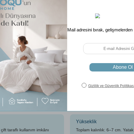
ğal At Kılı Yatak Pedi ile Üstün Kon
 doğal malzemelerle el işçiliğiyle üretilmiştir. Yüksek nefes alabilirli
ağlıklı bir uyku sunar. Sentetik ve kimyasal içeriklerden uzak durularak
2. Katman: GOTS Sertifikal
alerjenik dış yüzey sağlar.
GOTS sertifikalı yapısıyla çev
katman.
4. Katman: GOTS Sertifikal
eyebilen doğal at kılı dolgu.
Ekstra yumuşaklık ve doğal mi
Yükseklik
ft taraflı kullanım imkânı
Toplam kalınlık: 6–7 cm. Yatak