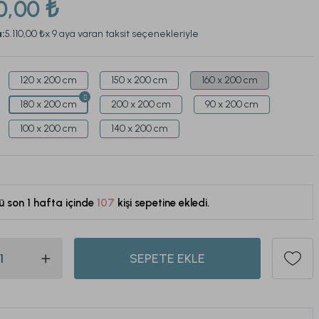
0,00 ₺
a:
5.110,00 ₺
x 9 aya varan taksit seçenekleriyle
120 x 200 cm
150 x 200 cm
160 x 200 cm
180 x 200 cm
200 x 200 cm
90 x 200 cm
100 x 200 cm
140 x 200 cm
ü son 1 hafta içinde
107
kişi sepetine ekledi.
485
SEPETE EKLE