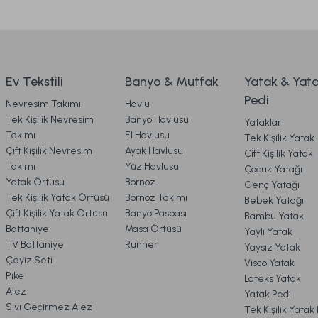
Naturel Hand Made Coco Wool Yatak 100 x 200 cm
Ürün bilgilerinde hatalar bulunuyor.
3. ÖDEME
Ürün fiyatı diğer sitelerden daha pahalı.
Bu ürüne benzer farklı alternatifler olmalı.
4. KARGO & TESLİMAT
49.990,00 TL
Ev Tekstili
Banyo & Mutfak
Yatak & Yat
Pedi
Nevresim Takımı
Havlu
Ücretsiz Kargo
Online'a Özel
5. İADE & DEĞİŞİM
Tek Kişilik Nevresim
Banyo Havlusu
Yataklar
Takımı
El Havlusu
Tek Kişilik Yatak
Naturel Hand Made Luxury Latex Coco Baby Yatak 70 x
Çift Kişilik Nevresim
Ayak Havlusu
Çift Kişilik Yatak
6. ÜRÜN BİLGİLERİ
Takımı
Yüz Havlusu
Çocuk Yatağı
Yatak Örtüsü
Bornoz
Genç Yatağı
Tek Kişilik Yatak Örtüsü
Bornoz Takımı
Bebek Yatağı
7. KAMPANYA & İNDİRİMLER
12.990,00 TL
Çift Kişilik Yatak Örtüsü
Banyo Paspası
Bambu Yatak
Battaniye
Masa Örtüsü
Yaylı Yatak
TV Battaniye
Runner
Yaysız Yatak
Ücretsiz
Online'a Özel
8. MÜŞTERİ HİZMETLERİ
Çeyiz Seti
Visco Yatak
Pike
Lateks Yatak
Naturel Hand Made Coco Silk Baby Yatak 70 x 140 cm
Alez
Yatak Pedi
9. YATAK & KOLTUK SİPARİŞ 
Sıvı Geçirmez Alez
Tek Kişilik Yatak