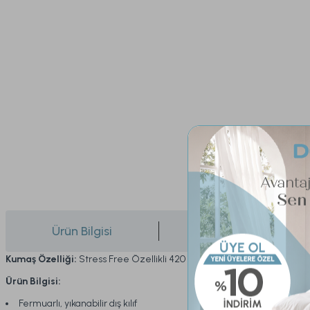
Ürün Bilgisi
Yorumlar
Kumaş Özelliği:
Stress Free Özellikli 420 gr/m² Örme Kumaş
Ürün Bilgisi:
Fermuarlı, yıkanabilir dış kılıf