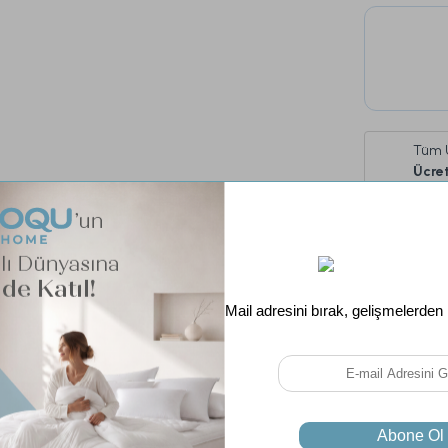
Tüm 
Ücret
Fiyatı D
Soru & Cevap
Taksit Seçenekleri
Teslimat Süresi:
Teslimat süresi 30 gündür.
Set İçeriği:
Yatak (1 Adet)