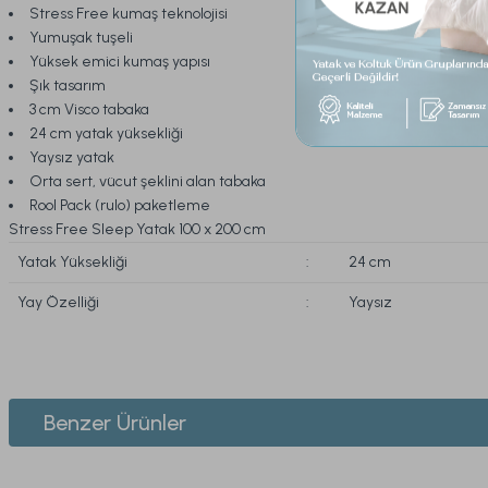
Stress Free kumaş teknolojisi
Yumuşak tuşeli
Yüksek emici kumaş yapısı
Şık tasarım
3 cm Visco tabaka
24 cm yatak yüksekliği
Yaysız yatak
Orta sert, vücut şeklini alan tabaka
Rool Pack (rulo) paketleme
Stress Free Sleep Yatak 100 x 200 cm
Yatak Yüksekliği
:
24 cm
Yay Özelliği
:
Yaysız
Bu ürünün fiyat bilgisi, resim, ürün açıklamalarında ve diğer konularda yeters
Görüş ve önerileriniz için teşekkür ederiz.
1. ÜYELİK
Benzer Ürünler
Ürün resmi kalitesiz, bozuk veya görüntülenemiyor.
2. SİPARİŞ
Ürün açıklamasında eksik bilgiler bulunuyor.