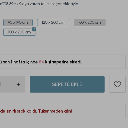
a:
998,89 ₺
x 9 aya varan taksit seçenekleriyle
90 x 190 cm
120 x 200 cm
160 x 200 cm
100 x 200 cm
ü son 1 hafta içinde
84
kişi sepetine ekledi.
408
SEPETE EKLE
de sınırlı stok kaldı. Tükenmeden alın!