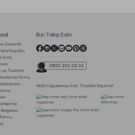
sal
Bizi Takip Edin
 ve Güvenlik
İptal Koşulları
i Satış
 x 140 cm
mesi
0850 205 03 35
ve Teslimat
ilendirme Formu
Sözleşmesi
Mobil Uygulamayı İndir, Fırsatları Kaçırma!
oplumu
eri
litikamız
iz Kargo
 Belgeleri
m Formu
ı Yatak Pedi 200 x 200 cm
al