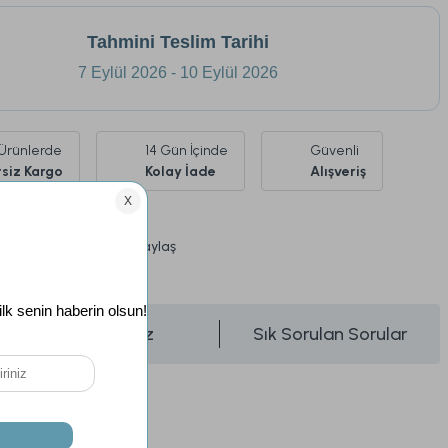
Tahmini Teslim Tarihi
7 Eylül 2026 - 10 Eylül 2026
Ürünlerde
14 Gün İçinde
Güvenli
siz Kargo
Kolay İade
Alışveriş
Paylaş
üşünce Haber Ver
Önerileriniz
Sık Sorulan Sorular