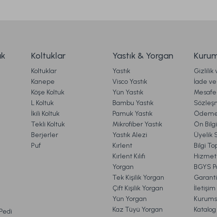
Naturel Hand Made Harmony Yatak 200 x 200 cm
59.990,00 TL
ak
Koltuklar
Yastık & Yorgan
Kurum
Koltuklar
Yastık
Gizlilik
Ücretsiz Kargo
Online'a Özel
Kanepe
Visco Yastık
İade ve 
Köşe Koltuk
Yün Yastık
Mesafel
 140 cm
Naturel Hand Made Latex Wool Baby Yatak 70
Gönder
L Koltuk
Bambu Yastık
Sözleş
İkili Koltuk
Pamuk Yastık
Ödeme 
Tekli Koltuk
Mikrofiber Yastık
Ön Bilg
Berjerler
Yastık Alezi
Üyelik 
16.990,00 TL
Puf
Kırlent
Bilgi T
Kırlent Kılıfı
Hizmetl
Yorgan
BGYS Po
 Kargo
Ücrets
Online'a Özel
Tek Kişilik Yorgan
Garanti
Çift Kişilik Yorgan
İletişi
Hediye Seti Standart
Naturel Hand Made At Kıl
Yün Yorgan
Kurums
VE İADE İŞLEMLERİ
Kaz Tüyü Yorgan
Katalog
 Pedi