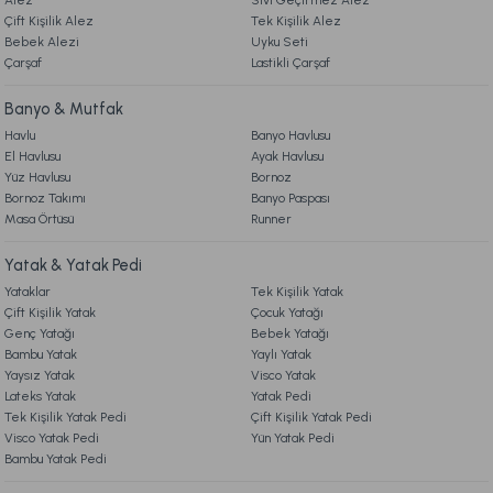
Alez
Sıvı Geçirmez Alez
Bohem Modüler Koltuk 200 X 100 cm - Gümüş
Çift Kişilik Alez
Tek Kişilik Alez
5. İADE & DEĞİŞİM
Bebek Alezi
Gönder
Uyku Seti
Çarşaf
Lastikli Çarşaf
13.990,00 TL
6. ÜRÜN BİLGİLERİ
Banyo & Mutfak
Online'a Özel
Havlu
Banyo Havlusu
El Havlusu
Ayak Havlusu
Ücretsiz Kargo
7. KAMPANYA & İNDİRİMLER
Yüz Havlusu
Bornoz
Bornoz Takımı
Banyo Paspası
Bohem Modüler Koltuk 200 X 100 cm - Kiremit
Masa Örtüsü
Runner
8. MÜŞTERİ HİZMETLERİ
Yatak & Yatak Pedi
13.990,00 TL
Yataklar
Tek Kişilik Yatak
9. YATAK & KOLTUK SİPARİŞ VE İADE İŞLEMLERİ
Çift Kişilik Yatak
Çocuk Yatağı
Online'a Özel
Genç Yatağı
Bebek Yatağı
Bambu Yatak
Yaylı Yatak
Ücretsiz Kargo
Yaysız Yatak
Visco Yatak
Lateks Yatak
Yatak Pedi
Bohem Modüler Koltuk 200 X 100 cm - Krem
Tek Kişilik Yatak Pedi
Çift Kişilik Yatak Pedi
Visco Yatak Pedi
Yün Yatak Pedi
Bambu Yatak Pedi
13.990,00 TL