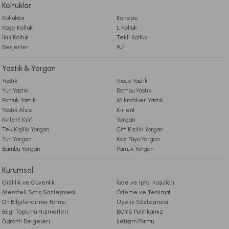
Koltuklar
Online'a Özel
Koltuklar
Kanepe
Köşe Koltuk
L Koltuk
Ücretsiz Kargo
İkili Koltuk
Tekli Koltuk
Berjerler
Puf
Bohem Modüler Koltuk 200 X 100 cm - Bej
Yastık & Yorgan
13.990,00 TL
Yastık
Visco Yastık
Yün Yastık
Bambu Yastık
Pamuk Yastık
Mikrofiber Yastık
Online'a Özel
Yastık Alezi
Kırlent
Kırlent Kılıfı
Yorgan
Ücretsiz Kargo
Tek Kişilik Yorgan
Çift Kişilik Yorgan
Yün Yorgan
Kaz Tüyü Yorgan
Bohem Keten İkili Koltuk Açık Gri
Bambu Yorgan
Pamuk Yorgan
Kurumsal
12.990,00 TL
Gizlilik ve Güvenlik
İade ve İptal Koşulları
Mesafeli Satış Sözleşmesi
Ödeme ve Teslimat
Online'a Özel
Ön Bilgilendirme Formu
Üyelik Sözleşmesi
Bilgi Toplumu Hizmetleri
BGYS Politikamız
Ücretsiz Kargo
Garanti Belgeleri
İletişim Formu