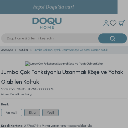
Anasayfa
Koltuklar
Jumbo Çok Fonksiyonlu Uzanmalı Köşe ve Yatak Olabilen Koltuk
Jumbo Çok Fonksiyonlu Uzanmalı Köşe ve Yatak
Olabilen Koltuk
Stok Kodu: 2Q1KSULVNG0000001M
Marka : Doqu Home Living
Renk
Antrasit
Ekru
Yeşil
Kredi Kartına:
2.776,67 ₺
x 9 aya varan taksit seçenekleriyle