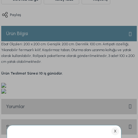
Paylaş
Ürün Bilgisi
Ebat Ölçüleri: 200 x 200 cm. Genişlik: 200 cm. Derinlik: 100 cm. Antipati özelliği,
Yıkanabilir fermuarlı kılıf, Kaydırmaz taban, Oturma alanı uzanma koltuğu ve yatak
olarak kullanılabilir, Rollpack paketleme olarak gönderilmektedir, 3 adet 100 x 200
cm yatak olabilmektedir.
Ürün Teslimat Süresi 10 iş günüdür.
Yorumlar
Soru & Cevap
Bu ürüne ilk yorumu siz yapın!