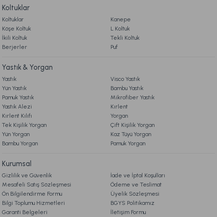
Koltuklar
Koltuklar
Kanepe
1.949,00 TL
%28
Köşe Koltuk
L Koltuk
1.399,00 TL
İndirim
İkili Koltuk
Tekli Koltuk
Berjerler
Puf
Ücretsiz Kargo
Yastık & Yorgan
Ranforce Charm Nevresim Takımı Çift Kişilik - Lacivert
Yastık
Visco Yastık
Yün Yastık
Bambu Yastık
2.799,00 TL
Pamuk Yastık
Mikrofiber Yastık
%18
2.299,00 TL
Yastık Alezi
Kırlent
İndirim
Kırlent Kılıfı
Yorgan
Tek Kişilik Yorgan
Çift Kişilik Yorgan
Ücretsiz Kargo
Yün Yorgan
Kaz Tüyü Yorgan
Saten Nevresim Takımı Maestro Çift Kişilik - Mavi
Bambu Yorgan
Pamuk Yorgan
Kurumsal
4.998,00 TL
%40
Gizlilik ve Güvenlik
İade ve İptal Koşulları
2.999,00 TL
İndirim
Mesafeli Satış Sözleşmesi
Ödeme ve Teslimat
Ön Bilgilendirme Formu
Üyelik Sözleşmesi
Ücretsiz Kargo
Bilgi Toplumu Hizmetleri
BGYS Politikamız
Garanti Belgeleri
İletişim Formu