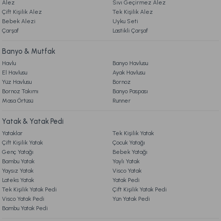
Alez
Sıvı Geçirmez Alez
Çift Kişilik Alez
Tek Kişilik Alez
5. İADE & DEĞİŞİM
2.499,00 TL
%32
Bebek Alezi
Gönder
Uyku Seti
1.699,00 TL
Çarşaf
Lastikli Çarşaf
İndirim
6. ÜRÜN BİLGİLERİ
Ücretsiz Kargo
Banyo & Mutfak
Havlu
Banyo Havlusu
Easy Cotton Nevresim Takımı Listra Çift Kişilik - Gri
El Havlusu
Ayak Havlusu
7. KAMPANYA & İNDİRİMLER
Yüz Havlusu
Bornoz
Bornoz Takımı
Banyo Paspası
2.099,00 TL
%29
Masa Örtüsü
Runner
1.499,00 TL
8. MÜŞTERİ HİZMETLERİ
İndirim
Yatak & Yatak Pedi
Ücretsiz Kargo
Yataklar
Tek Kişilik Yatak
9. YATAK & KOLTUK SİPARİŞ VE İADE İŞLEMLERİ
Easy Cotton Nevresim Takımı Flourish Çift King Size - Krem
Çift Kişilik Yatak
Çocuk Yatağı
Genç Yatağı
Bebek Yatağı
Bambu Yatak
Yaylı Yatak
2.499,00 TL
Yaysız Yatak
Visco Yatak
%28
1.799,00 TL
Lateks Yatak
Yatak Pedi
İndirim
Tek Kişilik Yatak Pedi
Çift Kişilik Yatak Pedi
Visco Yatak Pedi
Ücretsiz Kargo
Yün Yatak Pedi
Bambu Yatak Pedi
Easy Cotton Nevresim Takımı Sereal Tek King Size - Kahve