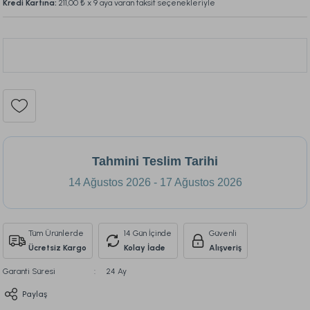
Kredi Kartına:
211,00 ₺
x 9 aya varan taksit seçenekleriyle
Bu ürünü son 24 saat içinde
422
kişi inceledi.
187
Tahmini Teslim Tarihi
14 Ağustos 2026 - 17 Ağustos 2026
Tüm Ürünlerde
14 Gün İçinde
Güvenli
Ücretsiz Kargo
Kolay İade
Alışveriş
Garanti Süresi
24 Ay
Paylaş