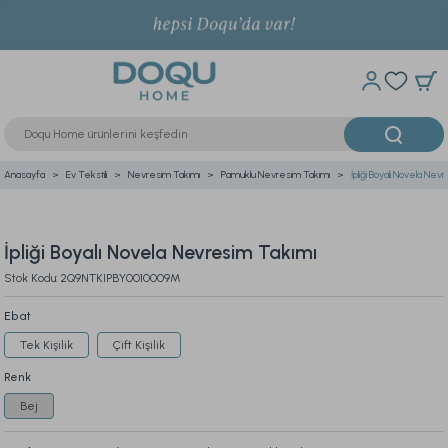
Anasayfa
Ev Tekstili
Nevresim Takımı
Pamuklu Nevresim Takımı
İpliği Boyalı Novela Nev
İpliği Boyalı Novela Nevresim Takımı
Stok Kodu: 2Q9NTKIPBY0010009M
Ebat
Tek Kişilik
Çift Kişilik
Renk
Bej