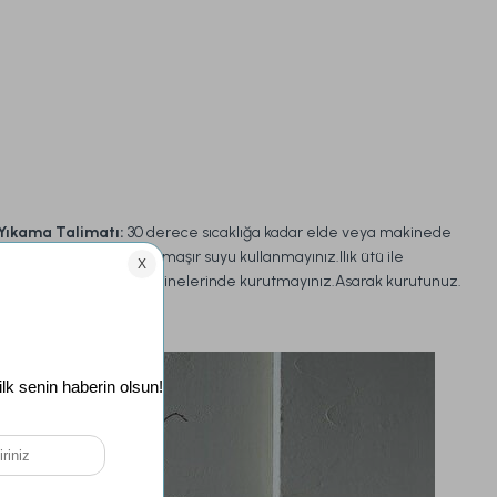
Yıkama Talimatı:
30 derece sıcaklığa kadar elde veya makinede
narin yıkama yapınız.Çamaşır suyu kullanmayınız.Ilık ütü ile
ütüleyiniz.Kurutma makinelerinde kurutmayınız.Asarak kurutunuz.