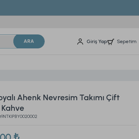
ARA
Sepetim
Giriş Yap
Boyalı Ahenk Nevresim Takımı Çift
 - Kahve
2Q9NTKIPBY0020002
,00 ₺