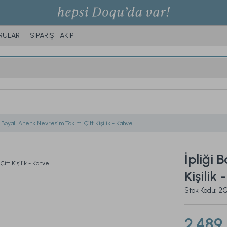
RULAR
SİPARİŞ TAKİP
i Boyalı Ahenk Nevresim Takımı Çift Kişilik - Kahve
İpliği 
Kişilik
Stok Kodu: 
2.489