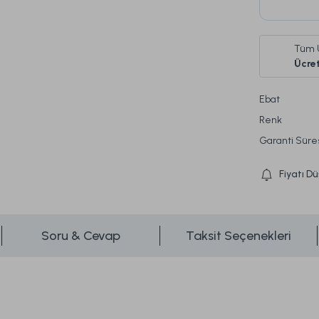
Tüm 
Ücret
Ebat
Renk
Garanti Süre
Fiyatı D
Soru & Cevap
Taksit Seçenekleri