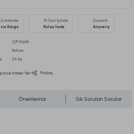
Ürünlerde
14 Gün İçinde
Güvenli
siz Kargo
Kolay İade
Alışveriş
Çift Kişilik
Kahve
si
24 Ay
Paylaş
üşünce Haber Ver
Önerileriniz
Sık Sorulan Sorular