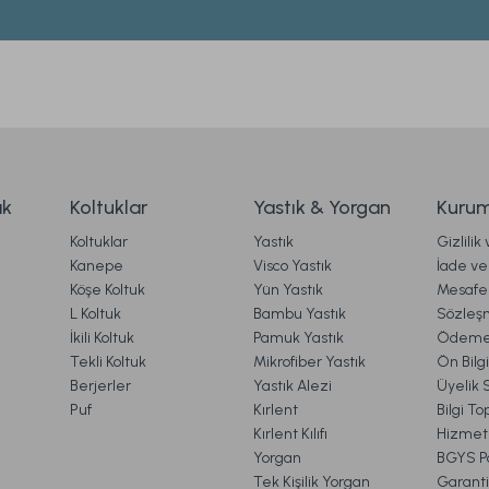
Yorum Yaz
Soru Sor
osabelle Easy Cotton Nevresim Takımı Marlen Çift Kişilik
2.499,00 TL
ak
Koltuklar
Yastık & Yorgan
Kurum
Koltuklar
Yastık
Gizlilik
Ücretsiz Kargo
Kanepe
Visco Yastık
İade ve 
Köşe Koltuk
Yün Yastık
Mesafel
Monoco Nevresim Takımı Çift Kişilik - Bordo
Arwen Sate
Gönder
L Koltuk
Bambu Yastık
Sözleş
İkili Koltuk
Pamuk Yastık
Ödeme 
Tekli Koltuk
Mikrofiber Yastık
Ön Bilg
Berjerler
Yastık Alezi
Üyelik 
3.499,00 TL
4.599,00
Puf
Kırlent
Bilgi T
Kırlent Kılıfı
Hizmetl
Yorgan
BGYS Po
Ücretsiz Kargo
Tek Kişilik Yorgan
Garanti