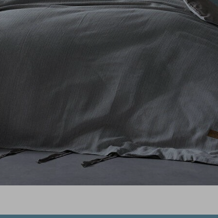
iz gördüğünüz noktaları öneri formunu kullanarak tarafımıza iletebilirsiniz.
Ürün hakkında henüz soru sorulmamış.
Bu ürüne ilk yorumu siz yapın!