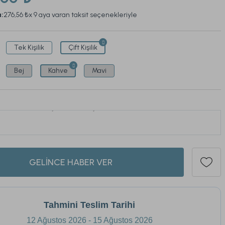
a:
276,56 ₺
x 9 aya varan taksit seçenekleriyle
Tek Kişilik
Çift Kişilik
Bej
Kahve
Mavi
ü son 1 hafta içinde
93
kişi sepetine ekledi.
369
GELİNCE HABER VER
Tahmini Teslim Tarihi
12 Ağustos 2026 - 15 Ağustos 2026