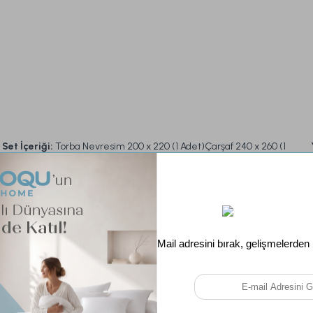
Set İçeriği:
Torba Nevresim 200 x 220 (1 Adet)Çarşaf 240 x 260 (1
Adet)Yastık Kılıfı 50 x 70 (2 Adet)
Uyumlu Yatak Ölçüleri:
140 x 200 Cm150 x 200 Cm160 x 200 Cm