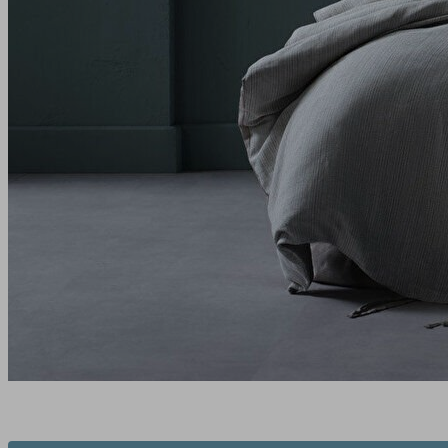
Bu ürünün fiyat bilgisi, resim, ürün açıklamalarında ve diğer konularda yeters
Görüş ve önerileriniz için teşekkür ederiz.
1. ÜYELİK