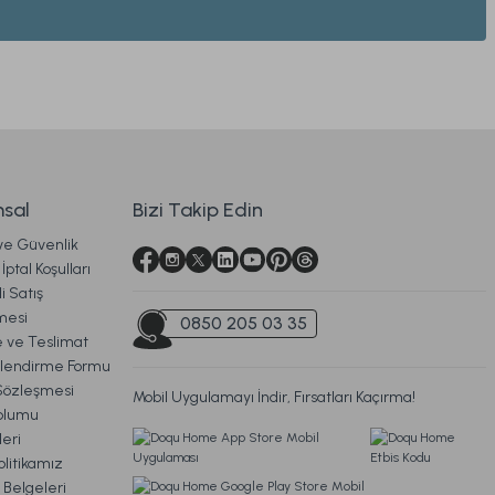
Monoco Nevresim Takımı Çift King Size - Siyah
3.899,00 TL
sal
Bizi Takip Edin
 ve Güvenlik
Ücretsiz Kargo
İptal Koşulları
i Satış
n Nevresim Takımı Çift Kişilik
mesi
0850 205 03 35
ve Teslimat
ilendirme Formu
Sözleşmesi
Mobil Uygulamayı İndir, Fırsatları Kaçırma!
 TL
oplumu
eri
litikamız
Ücretsiz Kargo
 Belgeleri