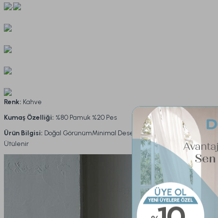
,
Renk:
Kahve
Kumaş Özelliği:
%80 Pamuk %20 Pes
Ürün Bilgisi:
Doğal GörünümMinimal Desenlerİpliği BoyalıKolay
Ütülenir