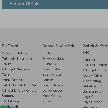
Benzer Ürünler
Ürün resmi kalitesiz, bozuk veya görüntülenemiyor.
2. SİPARİŞ
Ürün açıklamasında eksik bilgiler bulunuyor.
Dreamlife Nevresim Takımı Tek King Size - Beyaz
R
Ürün bilgilerinde hatalar bulunuyor.
3. ÖDEME
Ürün fiyatı diğer sitelerden daha pahalı.
Bu ürüne benzer farklı alternatifler olmalı.
4. KARGO & TESLİMAT
2.099,00 TL
Ev Tekstili
Banyo & Mutfak
Yatak & Yat
Pedi
Nevresim Takımı
Havlu
Ücretsiz Kargo
5. İADE & DEĞİŞİM
Tek Kişilik Nevresim
Banyo Havlusu
Yataklar
Takımı
El Havlusu
Tek Kişilik Yatak
Monoco Nevresim Takımı Çift King Size - Lacivert
Çift Kişilik Nevresim
Ayak Havlusu
Çift Kişilik Yatak
6. ÜRÜN BİLGİLERİ
Takımı
Yüz Havlusu
Çocuk Yatağı
Yatak Örtüsü
Bornoz
Genç Yatağı
Tek Kişilik Yatak Örtüsü
Bornoz Takımı
Bebek Yatağı
7. KAMPANYA & İNDİRİMLER
3.899,00 TL
Çift Kişilik Yatak Örtüsü
Banyo Paspası
Bambu Yatak
Battaniye
Masa Örtüsü
Yaylı Yatak
TV Battaniye
Runner
Yaysız Yatak
Ücretsiz Kargo
8. MÜŞTERİ HİZMETLERİ
Çeyiz Seti
Visco Yatak