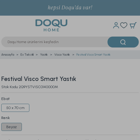
Anasayfa
Ev Tekstili
Yastık
Visco Yastık
Festival Visco Smart Yastık
Festival Visco Smart Yastık
Stok Kodu: 2Q9YSTVISC0140000M
Ebat
50 x 70 cm
Renk
Beyaz