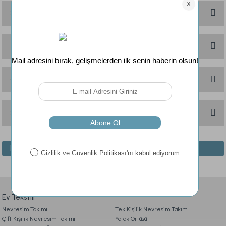
Soru & Cevap
Bu ürüne ilk yorumu siz yapın!
Yorum Yaz
Taksit Seçenekleri
Ürün hakkında henüz soru sorulmamış.
Soru Sor
Önerileriniz
Bu ürünün fiyat bilgisi, resim, ürün açıklamalarında ve diğer konularda
yetersiz gördüğünüz noktaları öneri formunu kullanarak tarafımıza
Sık Sorulan Sorular
iletebilirsiniz.
Görüş ve önerileriniz için teşekkür ederiz.
Benzer Ürünler
1. ÜYELİK
Ürün resmi kalitesiz, bozuk veya görüntülenemiyor.
Ürün açıklamasında eksik bilgiler bulunuyor.
Visco Fly Soft Yastık 64x28x12,5 cm
2. SİPARİŞ
Ürün bilgilerinde hatalar bulunuyor.
Ürün fiyatı diğer sitelerden daha pahalı.
Ev Tekstili
1.190,00 TL
Nevresim Takımı
3. ÖDEME
Tek Kişilik Nevresim Takımı
Bu ürüne benzer farklı alternatifler olmalı.
Çift Kişilik Nevresim Takımı
Yatak Örtüsü