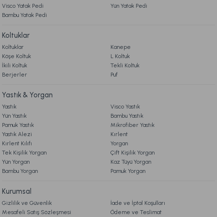
Visco Yatak Pedi
Yün Yatak Pedi
Bambu Yatak Pedi
1.999,00 TL
Koltuklar
Ücretsiz Kargo
Koltuklar
Kanepe
Köşe Koltuk
L Koltuk
Diz Arası Yastık 26 x 21 x 16,5 cm - Beyaz
İkili Koltuk
Tekli Koltuk
Berjerler
Puf
1.009,00 TL
Yastık & Yorgan
Yastık
Visco Yastık
Yün Yastık
Bambu Yastık
Ücretsiz Kargo
Pamuk Yastık
Mikrofiber Yastık
Yastık Alezi
Kırlent
Anti Reflux Yastık 60 x 60 x 20 cm - Beyaz
Kırlent Kılıfı
Yorgan
Tek Kişilik Yorgan
Çift Kişilik Yorgan
Yün Yorgan
Kaz Tüyü Yorgan
2.409,00 TL
Bambu Yorgan
Pamuk Yorgan
Kurumsal
Ücretsiz Kargo
Gizlilik ve Güvenlik
İade ve İptal Koşulları
Visco Kelebek Yastık 53 cm x 42 cm - Beyaz
Mesafeli Satış Sözleşmesi
Ödeme ve Teslimat