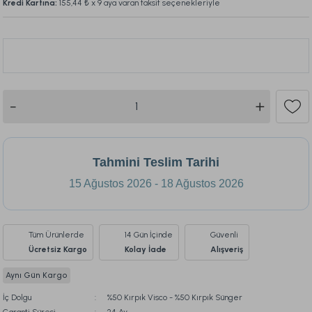
Kredi Kartına:
155,44 ₺
x 9 aya varan taksit seçenekleriyle
420
Bu ürünü son 1 hafta içinde
157
kişi sepetine ekledi.
Tahmini Teslim Tarihi
15 Ağustos 2026 - 18 Ağustos 2026
Tüm Ürünlerde
14 Gün İçinde
Güvenli
Ücretsiz Kargo
Kolay İade
Alışveriş
Aynı Gün Kargo
İç Dolgu
%50 Kırpık Visco - %50 Kırpık Sünger