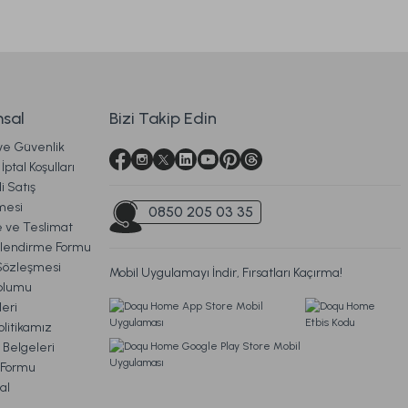
Soft Bamboo Yastık 50 x 70 cm
919,00 TL
sal
Bizi Takip Edin
 ve Güvenlik
Ücretsiz Kargo
İptal Koşulları
i Satış
na Yastık 46 x 70 cm
mesi
0850 205 03 35
ve Teslimat
ilendirme Formu
Sözleşmesi
Mobil Uygulamayı İndir, Fırsatları Kaçırma!
679,00 TL
oplumu
eri
litikamız
Ücretsiz Kargo
 Belgeleri
m Formu
 Yastık Bebek - Beyaz
al