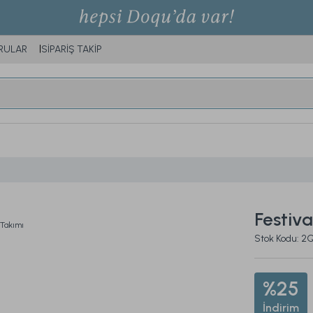
RULAR
SİPARİŞ TAKİP
Festiv
Stok Kodu: 
%25
İndirim