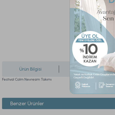
Ürün Bilgisi
Yorumlar
Festival Calm Nevresim Takımı
Bu ürünün fiyat bilgisi, resim, ürün açıklamalarında ve diğer konularda yeters
Görüş ve önerileriniz için teşekkür ederiz.
1. ÜYELİK
Benzer Ürünler
Ürün resmi kalitesiz, bozuk veya görüntülenemiyor.
2. SİPARİŞ
Ürün açıklamasında eksik bilgiler bulunuyor.