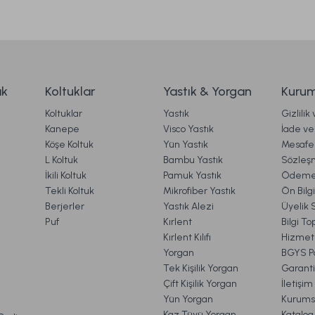
90 cm
Mora Microfiber Desenli Yorgan Çift Kişilik - Gri
899,00 TL
ak
Koltuklar
Yastık & Yorgan
Kurum
Koltuklar
Yastık
Gizlilik
rgo
Ücretsiz Kargo
Online'a Özel
Kanepe
Visco Yastık
İade ve 
Köşe Koltuk
Yün Yastık
Mesafel
astık Gri
Visco Fly Soft Yastık 64x28x12,5 cm
Lu
Gönder
L Koltuk
Bambu Yastık
Sözleş
İkili Koltuk
Pamuk Yastık
Ödeme 
Tekli Koltuk
Mikrofiber Yastık
Ön Bilg
Berjerler
Yastık Alezi
Üyelik 
1.190,00 TL
1.
Puf
Kırlent
Bilgi T
Kırlent Kılıfı
Hizmetl
Yorgan
BGYS Po
Ücretsiz Kargo
Online'a Özel
Tek Kişilik Yorgan
Garanti
Çift Kişilik Yorgan
İletişi
Calista Pike Çift Kişilik - Sarı
Comfyline Bebek
Yün Yorgan
Kurums
VE İADE İŞLEMLERİ
Kaz Tüyü Yorgan
Katalog