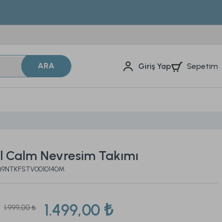
ARA
Sepetim
Giriş Yap
al Calm Nevresim Takımı
2Q9NTKFSTV0010140M
1.499,00 ₺
1.999,00 ₺