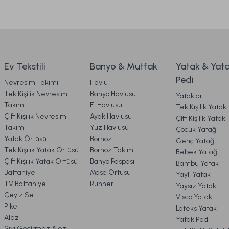
Comfyline Stress Free Sıvı Geçirmez Fitted Alez 90 x 1
Ürün bilgilerinde hatalar bulunuyor.
3. ÖDEME
Ürün fiyatı diğer sitelerden daha pahalı.
Bu ürüne benzer farklı alternatifler olmalı.
4. KARGO & TESLİMAT
1.699,00 TL
Ev Tekstili
Banyo & Mutfak
Yatak & Yat
Pedi
Nevresim Takımı
Havlu
Ücretsiz Ka
5. İADE & DEĞİŞİM
Tek Kişilik Nevresim
Banyo Havlusu
Yataklar
Takımı
El Havlusu
Tek Kişilik Yatak
Visco Travel Yastık Classic Standart
Visco Travel Y
Çift Kişilik Nevresim
Ayak Havlusu
Çift Kişilik Yatak
6. ÜRÜN BİLGİLERİ
Takımı
Yüz Havlusu
Çocuk Yatağı
Yatak Örtüsü
Bornoz
Genç Yatağı
Tek Kişilik Yatak Örtüsü
Bornoz Takımı
Bebek Yatağı
7. KAMPANYA & İNDİRİMLER
459,00 TL
549,00 TL
Çift Kişilik Yatak Örtüsü
Banyo Paspası
Bambu Yatak
Battaniye
Masa Örtüsü
Yaylı Yatak
TV Battaniye
Runner
Yaysız Yatak
Online'a Özel
Online'a Özel
8. MÜŞTERİ HİZMETLERİ
Çeyiz Seti
Visco Yatak
Pike
Lateks Yatak
Visco Air Yastık 2'li Avantajlı Paket 60 x 40 cm - Beyaz
Alez
Yatak Pedi
9. YATAK & KOLTUK SİPARİŞ 
Sıvı Geçirmez Alez