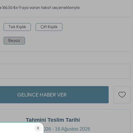
a:
166,56 ₺
x 9 aya varan taksit seçenekleriyle
Tek Kişilik
Çift Kişilik
Beyaz
210
ü son 1 hafta içinde
153
kişi sepetine ekledi.
GELİNCE HABER VER
Tahmini Teslim Tarihi
13 Ağustos 2026 - 16 Ağustos 2026