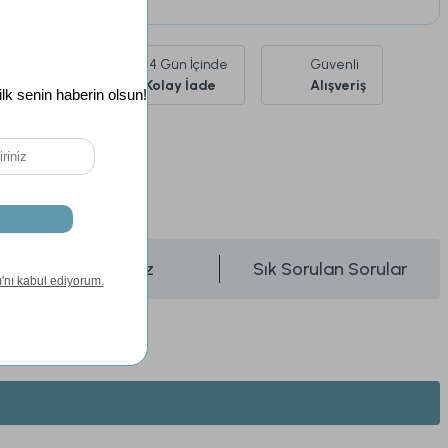
Ürünlerde
14 Gün İçinde
Güvenli
siz Kargo
Kolay İade
Alışveriş
si
24 Ay
Önerileriniz
Sık Sorulan Sorular