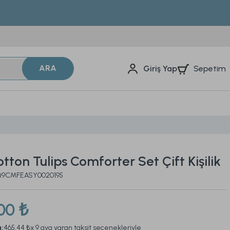
ARA
Sepetim
Giriş Yap
tton Tulips Comforter Set Çift Kişilik
2Q9CMFEASY0020195
00 ₺
a:
465,44 ₺
x 9 aya varan taksit seçenekleriyle