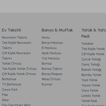
Comfyline Stress Free Sıvı Geçirmez Fitted Alez 90 x 1
Ürün bilgilerinde hatalar bulunuyor.
3. ÖDEME
Ürün fiyatı diğer sitelerden daha pahalı.
Bu ürüne benzer farklı alternatifler olmalı.
4. KARGO & TESLİMAT
1.699,00 TL
Ev Tekstili
Banyo & Mutfak
Yatak & Yat
Pedi
Nevresim Takımı
Havlu
Ücretsiz Ka
5. İADE & DEĞİŞİM
Tek Kişilik Nevresim
Banyo Havlusu
Yataklar
Takımı
El Havlusu
Tek Kişilik Yatak
Special Çeyiz Seti Çift Kişilik - Gri
Multi Selection 
Çift Kişilik Nevresim
Ayak Havlusu
Çift Kişilik Yatak
6. ÜRÜN BİLGİLERİ
Takımı
Yüz Havlusu
Çocuk Yatağı
Yatak Örtüsü
Bornoz
Genç Yatağı
Tek Kişilik Yatak Örtüsü
Bornoz Takımı
Bebek Yatağı
9.198,00 TL
4.999,0
%50
%30
7. KAMPANYA & İNDİRİMLER
Çift Kişilik Yatak Örtüsü
Banyo Paspası
Bambu Yatak
İndirim
İndirim
4.599,00 TL
3.499
Battaniye
Masa Örtüsü
Yaylı Yatak
TV Battaniye
Runner
Yaysız Yatak
Ücretsiz Kargo
8. MÜŞTERİ HİZMETLERİ
Çeyiz Seti
Visco Yatak
Pike
Lateks Yatak
Mora Microfiber Desenli Yorgan Çift Kişilik - Gri
Sof
Alez
Yatak Pedi
9. YATAK & KOLTUK SİPARİŞ 
Sıvı Geçirmez Alez