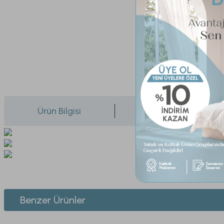
Ürün Bilgisi
Yorumlar
Bu ürünün fiyat bilgisi, resim, ürün açıklamalarında ve diğer konularda yeters
Görüş ve önerileriniz için teşekkür ederiz.
1. ÜYELİK
Benzer Ürünler
Ürün resmi kalitesiz, bozuk veya görüntülenemiyor.
2. SİPARİŞ
Ürün açıklamasında eksik bilgiler bulunuyor.