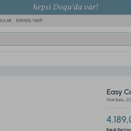
RULAR
SİPARİŞ TAKİP
Easy Co
Stok Kodu: 
4.189,
Kredi Kartın