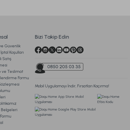
Çeyiz Seti Çift Kişilik - Bej
9.198,00 TL
m
sal
Bizi Takip Edin
4.599,00 TL
 ve Güvenlik
Ücretsiz Kargo
İptal Koşulları
i Satış
esim Takımı Oryena Çift Kişilik
mesi
0850 205 03 35
ve Teslimat
ilendirme Formu
Sözleşmesi
Mobil Uygulamayı İndir, Fırsatları Kaçırma!
oplumu
 TL
eri
litikamız
Ücretsiz Kargo
 Belgeleri
m Formu
sic Standart
Visco Travel Yastık Gri
al