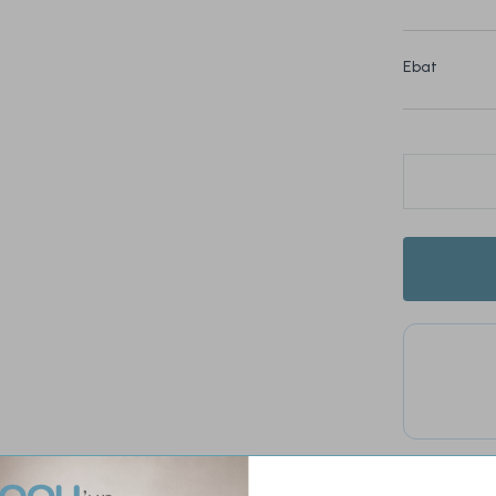
Ebat
Bu ürün
Tüm 