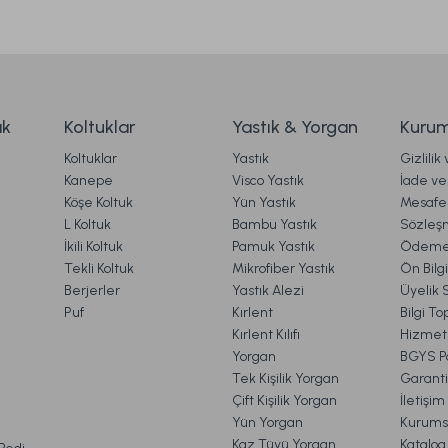
90 cm
Special Çeyiz Seti Çift Kişilik - Pudra
Special 
9.198,00 TL
%50
%50
İndirim
İndiri
ak
Koltuklar
Yastık & Yorgan
Kurum
4.599,00 TL
Koltuklar
Yastık
Gizlilik
rgo
Ücretsiz Kargo
Kanepe
Visco Yastık
İade ve 
Köşe Koltuk
Yün Yastık
Mesafel
Nevresim Takımı Samira Çift Kişilik
Multi Selection Nevr
Gönder
L Koltuk
Bambu Yastık
Sözleş
İkili Koltuk
Pamuk Yastık
Ödeme 
Tekli Koltuk
Mikrofiber Yastık
Ön Bilg
Berjerler
Yastık Alezi
Üyelik 
0 TL
4.999,00 TL
%30
Puf
Kırlent
Bilgi T
İndirim
,00 TL
3.499,00
Kırlent Kılıfı
Hizmetl
Yorgan
BGYS Po
Ücretsiz Kargo
Tek Kişilik Yorgan
Garanti
Çift Kişilik Yorgan
İletişi
t Bamboo Yastık 50 x 70 cm
Visco Travel Yastık Clas
Yün Yorgan
Kurums
VE İADE İŞLEMLERİ
Kaz Tüyü Yorgan
Katalog