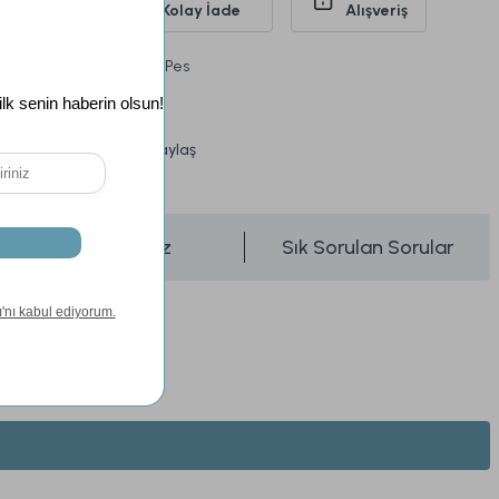
siz Kargo
Kolay İade
Alışveriş
%65 Pamuk - %35 Pes
Kapitone Kumaş
Paylaş
üşünce Haber Ver
Önerileriniz
Sık Sorulan Sorular