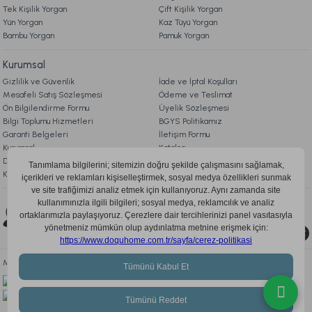
Ücretsiz Kargo
Tek Kişilik Yorgan
Çift Kişilik Yorgan
Yün Yorgan
Kaz Tüyü Yorgan
Mora Microfiber Desenli Yorgan Çift Kişilik - Gri
Bambu Yorgan
Pamuk Yorgan
Kurumsal
899,00 TL
Gizlilik ve Güvenlik
İade ve İptal Koşulları
Mesafeli Satış Sözleşmesi
Ödeme ve Teslimat
Ön Bilgilendirme Formu
Üyelik Sözleşmesi
Online'a Özel
Bilgi Toplumu Hizmetleri
BGYS Politikamız
Ücretsiz Kargo
Garanti Belgeleri
İletişim Formu
Kurumsal
Katalog
Soft Bamboo Yastık 50 x 70 cm
Doqu Blog
Çerez Politikası
KVKK Aydınlatma Metni
919,00 TL
Bizi Takip Edin
0850 205 03 35
Ücretsiz Kargo
Mobil Uygulamayı İndir, Fırsatları Kaçırma!
Visco Travel Yastık Classic Standart
Visco Travel Yastık Gri
459,00 TL
549,00 TL