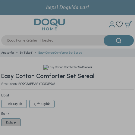
Anasayfa
Ev Tekstili
Easy Cotton Comforter Set Sereal
Easy Cotton Comforter Set Sereal
Stok Kodu: 2Q9CMFEASY0010139M
Ebat
Tek Kişilik
Çift Kişilik
Renk
Kahve