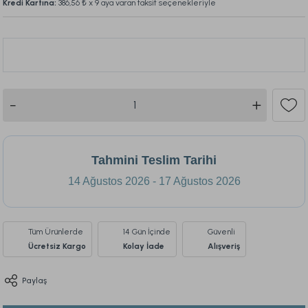
Kredi Kartına:
386,56 ₺
x 9 aya varan taksit seçenekleriyle
Bu ürünü son 24 saat içinde
514
kişi inceledi.
121
Tahmini Teslim Tarihi
14 Ağustos 2026 - 17 Ağustos 2026
Tüm Ürünlerde
14 Gün İçinde
Güvenli
Ücretsiz Kargo
Kolay İade
Alışveriş
Paylaş