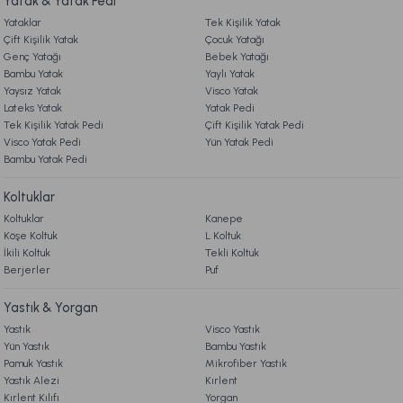
Yatak & Yatak Pedi
Ücretsiz Kargo
Yataklar
Tek Kişilik Yatak
9. YATAK & KOLTUK SİPARİŞ VE İADE İŞLEMLERİ
Special Çeyiz Seti Çift Kişilik - Gri
Çift Kişilik Yatak
Çocuk Yatağı
Genç Yatağı
Bebek Yatağı
Bambu Yatak
Yaylı Yatak
9.198,00 TL
%50
Yaysız Yatak
Visco Yatak
4.599,00 TL
Lateks Yatak
Yatak Pedi
İndirim
Tek Kişilik Yatak Pedi
Çift Kişilik Yatak Pedi
Ücretsiz Kargo
Visco Yatak Pedi
Yün Yatak Pedi
Bambu Yatak Pedi
Multi Selection Nevresim Takımı Samira Çift Kişilik
Koltuklar
Koltuklar
Kanepe
4.999,00 TL
%30
Köşe Koltuk
L Koltuk
3.499,00 TL
İndirim
İkili Koltuk
Tekli Koltuk
Berjerler
Puf
Ücretsiz Kargo
Yastık & Yorgan
Multi Selection Nevresim Takımı Oryena Çift Kişilik
Yastık
Visco Yastık
Yün Yastık
Bambu Yastık
4.999,00 TL
%30
Pamuk Yastık
Mikrofiber Yastık
3.499,00 TL
Yastık Alezi
Kırlent
İndirim
Kırlent Kılıfı
Yorgan