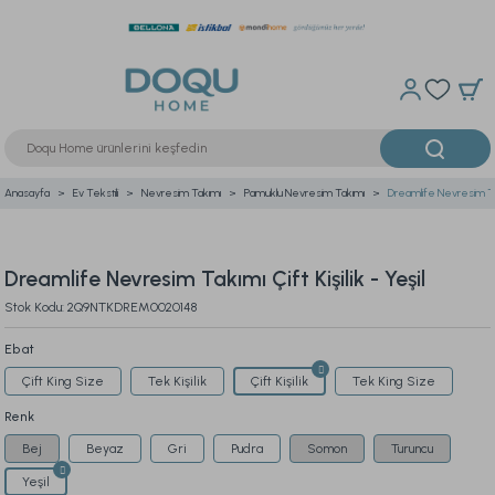
Anasayfa
Ev Tekstili
Nevresim Takımı
Pamuklu Nevresim Takımı
Dreamlife Nevresim Takım
Dreamlife Nevresim Takımı Çift Kişilik - Yeşil
Stok Kodu: 2Q9NTKDREM0020148
Ebat
Çift King Size
Tek Kişilik
Çift Kişilik
Tek King Size
Renk
Bej
Beyaz
Gri
Pudra
Somon
Turuncu
Yeşil