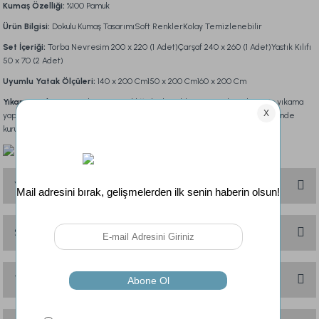
Kumaş Özelliği:
%100 Pamuk
Ürün Bilgisi:
Dokulu Kumaş TasarımıSoft RenklerKolay Temizlenebilir
Set İçeriği:
Torba Nevresim 200 x 220 (1 Adet)Çarşaf 240 x 260 (1 Adet)Yastık Kılıfı
50 x 70 (2 Adet)
Uyumlu Yatak Ölçüleri:
140 x 200 Cm150 x 200 Cm160 x 200 Cm
Yıkama Talimatı:
30 derece sıcaklığa kadar elde veya makinede narin yıkama
yapınız.Çamaşır suyu kullanmayınız.Ilık ütü ile ütüleyiniz.Kurutma makinelerinde
kurutmayınız.Asarak kurutunuz.
Yorumlar
Soru & Cevap
Bu ürüne ilk yorumu siz yapın!
Yorum Yaz
Taksit Seçenekleri
Ürün hakkında henüz soru sorulmamış.