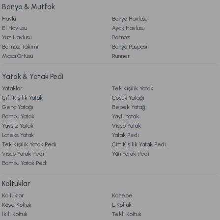
6. ÜRÜN BİLGİLERİ
Ücretsiz Kargo
Banyo & Mutfak
Havlu
Banyo Havlusu
Monoco Nevresim Takımı Çift King Size - Lacivert
El Havlusu
Ayak Havlusu
7. KAMPANYA & İNDİRİMLER
Yüz Havlusu
Bornoz
Bornoz Takımı
Banyo Paspası
3.899,00 TL
Masa Örtüsü
Runner
8. MÜŞTERİ HİZMETLERİ
Yatak & Yatak Pedi
Ücretsiz Kargo
Yataklar
Tek Kişilik Yatak
9. YATAK & KOLTUK SİPARİŞ VE İADE İŞLEMLERİ
Monoco Nevresim Takımı Çift Kişilik - Bordo
Çift Kişilik Yatak
Çocuk Yatağı
Genç Yatağı
Bebek Yatağı
Bambu Yatak
Yaylı Yatak
3.499,00 TL
Yaysız Yatak
Visco Yatak
Lateks Yatak
Yatak Pedi
Tek Kişilik Yatak Pedi
Çift Kişilik Yatak Pedi
Ücretsiz Kargo
Visco Yatak Pedi
Yün Yatak Pedi
Bambu Yatak Pedi
Arwen Saten Nevresim Takımı Çift Kişilik
Koltuklar
Koltuklar
Kanepe
4.599,00 TL
Köşe Koltuk
L Koltuk
İkili Koltuk
Tekli Koltuk