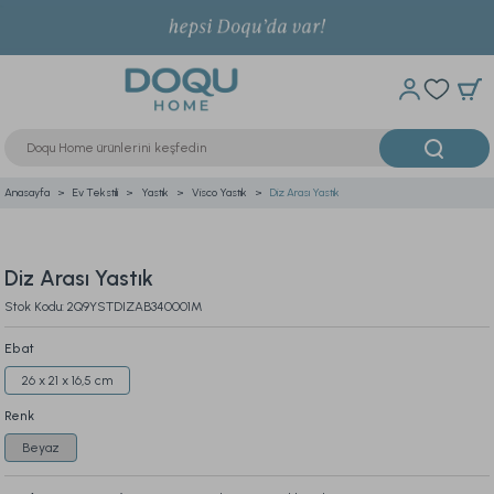
Anasayfa
Ev Tekstili
Yastık
Visco Yastık
Diz Arası Yastık
Diz Arası Yastık
Stok Kodu: 2Q9YSTDIZAB340001M
Ebat
26 x 21 x 16,5 cm
Renk
Beyaz