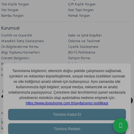
Ücretsiz Kargo
Tek Kişilik Yorgan
Çift Kişilik Yorgan
Yün Yorgan
Kaz Tüyü Yorgan
Visco Life Yastık 60 x 40 + 15 cm - Beyaz
Bambu Yorgan
Pamuk Yorgan
Kurumsal
1.599,00 TL
Gizlilik ve Güvenlik
İade ve İptal Koşulları
Mesafeli Satış Sözleşmesi
Ödeme ve Teslimat
Fırsat Ürünü
Ön Bilgilendirme Formu
Üyelik Sözleşmesi
Bilgi Toplumu Hizmetleri
BGYS Politikamız
Ücretsiz Kargo
Garanti Belgeleri
İletişim Formu
Kurumsal
Katalog
Festival Visco Smart Yastık Beyaz - 50 x 70 cm
Doqu Blog
Çerez Politikası
KVKK Aydınlatma Metni
1.399,00 TL
Bizi Takip Edin
0850 205 03 35
Ücretsiz Kargo
Nero Cool Yastık 60x40 cm
Mobil Uygulamayı İndir, Fırsatları Kaçırma!
1.999,00 TL