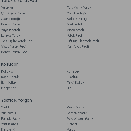
Yatak & Yatak Pedi
3.998,00 TL
%20
3.199,00 TL
Yataklar
Tek Kişilik Yatak
İndirim
9. YATAK & KOLTUK SİPARİŞ VE İADE İŞLEMLERİ
Çift Kişilik Yatak
Çocuk Yatağı
Genç Yatağı
Fırsat Ürünü
Bebek Yatağı
Bambu Yatak
Yaylı Yatak
Ücretsiz Kargo
Yaysız Yatak
Visco Yatak
Lateks Yatak
Yatak Pedi
Viscojel Yastık 60 x 40 + 15 cm - Beyaz
Tek Kişilik Yatak Pedi
Çift Kişilik Yatak Pedi
Visco Yatak Pedi
Yün Yatak Pedi
Bambu Yatak Pedi
2.599,00 TL
Koltuklar
Fırsat Ürünü
Koltuklar
Kanepe
Köşe Koltuk
L Koltuk
Ücretsiz Kargo
İkili Koltuk
Tekli Koltuk
Berjerler
Puf
Visco Comfort Yastık 51 x 42 + 13 cm - Beyaz
Yastık & Yorgan
Yastık
Visco Yastık
1.759,00 TL
Yün Yastık
Bambu Yastık
Pamuk Yastık
Mikrofiber Yastık
Fırsat Ürünü
Yastık Alezi
Kırlent
Kırlent Kılıfı
Yorgan