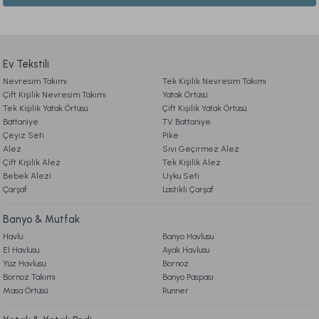
Ürün açıklamasında eksik bilgiler bulunuyor.
Visco Fly Soft Yastık 64x28x12,5 cm
2. SİPARİŞ
Ürün bilgilerinde hatalar bulunuyor.
Ürün fiyatı diğer sitelerden daha pahalı.
Ev Tekstili
1.190,00 TL
Nevresim Takımı
3. ÖDEME
Tek Kişilik Nevresim Takımı
Bu ürüne benzer farklı alternatifler olmalı.
Çift Kişilik Nevresim Takımı
Yatak Örtüsü
Online'a Özel
Tek Kişilik Yatak Örtüsü
Çift Kişilik Yatak Örtüsü
Battaniye
TV Battaniye
4. KARGO & TESLİMAT
Ücretsiz Kargo
Çeyiz Seti
Pike
Alez
Sıvı Geçirmez Alez
Visco Flexo Yastık 40x60x12 cm
Visco Travel Yastık Gri
Çift Kişilik Alez
Tek Kişilik Alez
5. İADE & DEĞİŞİM
Bebek Alezi
Gönder
Uyku Seti
Çarşaf
Lastikli Çarşaf
990,00 TL
%20
549,00 TL
790,00 TL
İndirim
6. ÜRÜN BİLGİLERİ
Banyo & Mutfak
Online'a Özel
Online'a Özel
Havlu
Banyo Havlusu
El Havlusu
Ayak Havlusu
7. KAMPANYA & İNDİRİMLER
Ücretsiz Kargo
Yüz Havlusu
Bornoz
Bornoz Takımı
Banyo Paspası
Visco Air Yastık 2'li Avantajlı Paket 60 x 40 cm - Beyaz
Masa Örtüsü
Runner
8. MÜŞTERİ HİZMETLERİ