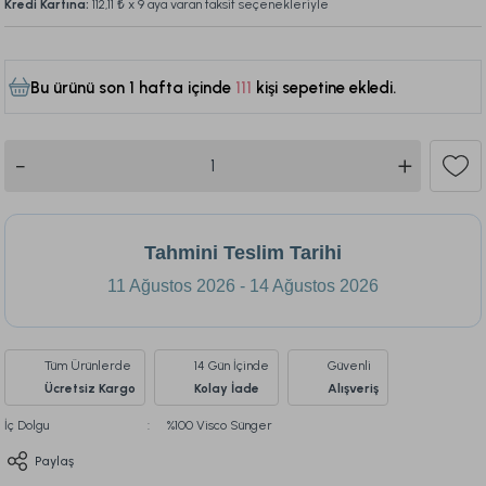
Kredi Kartına:
112,11 ₺
x 9 aya varan taksit seçenekleriyle
Bu ürünü son 1 hafta içinde
111
kişi sepetine ekledi.
473
Tahmini Teslim Tarihi
11 Ağustos 2026 - 14 Ağustos 2026
Tüm Ürünlerde
14 Gün İçinde
Güvenli
Ücretsiz Kargo
Kolay İade
Alışveriş
İç Dolgu
%100 Visco Sünger
Paylaş