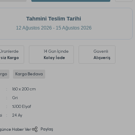
Tahmini Teslim Tarihi
12 Ağustos 2026 - 15 Ağustos 2026
Ürünlerde
14 Gün İçinde
Güvenli
siz Kargo
Kolay İade
Alışveriş
argo
Kargo Bedava
160 x 200 cm
Gri
%100 Elyaf
si
24 Ay
Paylaş
üşünce Haber Ver