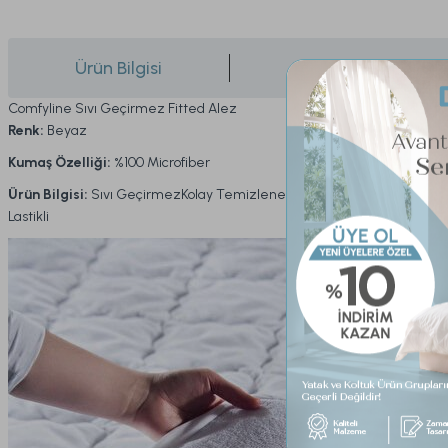
Ürün Bilgisi
Yorumlar
Comfyline Sıvı Geçirmez Fitted Alez
Renk:
Beyaz
Kumaş Özelliği:
%100 Microfiber
Ürün Bilgisi:
Sıvı GeçirmezKolay TemizlenebilirLeke TutmazFitted
Lastikli