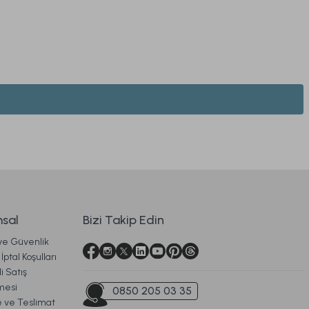
 Beyaz
sal
Bizi Takip Edin
 ve Güvenlik
argo
İptal Koşulları
i Satış
 200 cm
mesi
0850 205 03 35
ve Teslimat