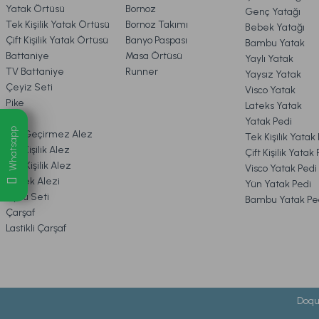
Yatak Örtüsü
Bornoz
Genç Yatağı
Tek Kişilik Yatak Örtüsü
Bornoz Takımı
Bebek Yatağı
7. KAMPANYA & İNDİRİMLER
1.499,00 TL
Çift Kişilik Yatak Örtüsü
Banyo Paspası
Bambu Yatak
Battaniye
Masa Örtüsü
Yaylı Yatak
TV Battaniye
Runner
Yaysız Yatak
Ücretsiz Kargo
8. MÜŞTERİ HİZMETLERİ
Çeyiz Seti
Visco Yatak
Pike
Lateks Yatak
Wellsoft Çok Amaçlı Sıvı Geçirmez Fitted Alez 90 x 190
Alez
Yatak Pedi
9. YATAK & KOLTUK SİPARİŞ 
Whatsapp
Sıvı Geçirmez Alez
Tek Kişilik Yatak
Çift Kişilik Alez
Çift Kişilik Yatak
Tek Kişilik Alez
Visco Yatak Pedi
1.949,00 TL
Bebek Alezi
Yün Yatak Pedi
Uyku Seti
Bambu Yatak Pe
Çarşaf
Ücretsiz Karg
Lastikli Çarşaf
Sleepline Sıvı Geçirmez Yastık Alezi Beyaz - 50 x 70 cm
Doqu