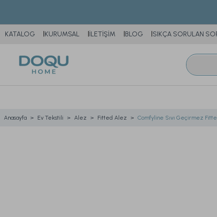
KATALOG
KURUMSAL
İLETİŞİM
BLOG
SIKÇA SORULAN SO
Anasayfa
Ev Tekstili
Alez
Fitted Alez
Comfyline Sıvı Geçirmez Fitte