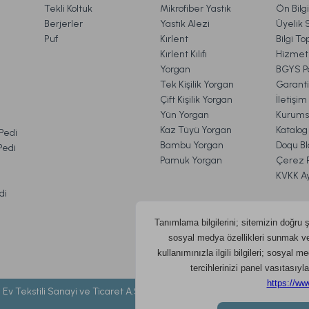
Tekli Koltuk
Mikrofiber Yastık
Ön Bilg
Berjerler
Yastık Alezi
Üyelik 
2.269,00 TL
Puf
Kırlent
Bilgi T
Kırlent Kılıfı
Hizmetl
Yorgan
BGYS Po
Ücretsiz
Tek Kişilik Yorgan
Garanti
Çift Kişilik Yorgan
İletişi
 cm
Sleepline Sıvı Geçirmez Alez 200 x 200 cm - Beya
Yün Yorgan
Kurums
VE İADE İŞLEMLERİ
Kaz Tüyü Yorgan
Katalog
 Pedi
Bambu Yorgan
Doqu Bl
 Pedi
Pamuk Yorgan
Çerez Po
1.039,00 TL
KVKK A
di
o
Ücretsiz Kargo
 Ev Tekstili Sanayi ve Ticaret A.Ş. ©
2026 DOQU HOME- Tüm hakları sakl