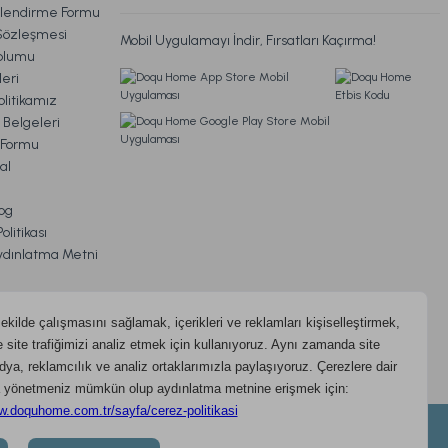
ilendirme Formu
Sözleşmesi
Mobil Uygulamayı İndir, Fırsatları Kaçırma!
oplumu
eri
litikamız
 Kargo
 Belgeleri
m Formu
z
al
og
litikası
ydınlatma Metni
ıdır.