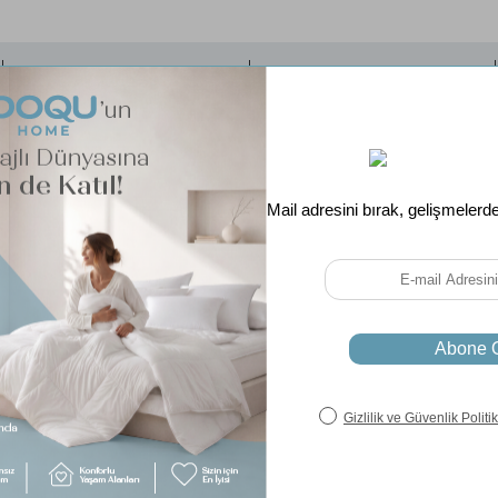
Soru & Cevap
Taksit Seçenekleri
Set İçeriği:
Fitted Alez 160 x 200 cm (1 Adet)
Uyumlu Yatak Ölçüleri:
160 x 200 cmÇift Kişilik