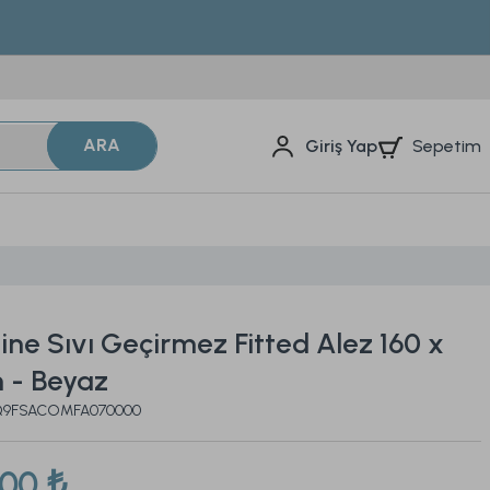
ARA
Sepetim
Giriş Yap
ne Sıvı Geçirmez Fitted Alez 160 x
 - Beyaz
2Q9FSACOMFA070000
,00 ₺