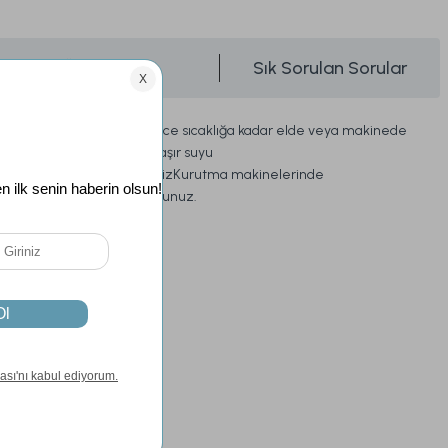
Önerileriniz
Sık Sorulan Sorular
Yıkama Talimatı:
30 derece sıcaklığa kadar elde veya makinede
narin yıkama yapınız.Çamaşır suyu
kullanmayınız.ÜtülemeyinizKurutma makinelerinde
kurutmayınız.Asarak kurutunuz.