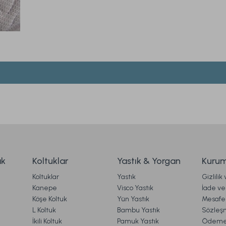
iz gördüğünüz noktaları öneri formunu kullanarak tarafımıza iletebilirsiniz.
Ürün hakkında henüz soru sorulmamış.
Bu ürüne ilk yorumu siz yapın!
Yorum Yaz
Soru Sor
90 cm
Comfyline Koruyucu Fitted Alez 200 x 200 cm -
1.799,00 TL
ak
Koltuklar
Yastık & Yorgan
Kurum
Koltuklar
Yastık
Gizlilik
rgo
Ücretsiz K
Kanepe
Visco Yastık
İade ve 
Köşe Koltuk
Yün Yastık
Mesafel
az
Comfyline Pamuk Sıvı Geçirmez Fitted Alez 200 x
Gönder
L Koltuk
Bambu Yastık
Sözleş
İkili Koltuk
Pamuk Yastık
Ödeme 