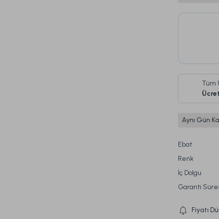
Tüm 
Ücret
Aynı Gün K
Ebat
Renk
İç Dolgu
Garanti Süre
Fiyatı D