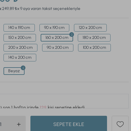
a:
249,89 ₺
x 9 aya varan taksit seçenekleriyle
140 x 190 cm
90 x 190 cm
120 x 200 cm
150 x 200 cm
160 x 200 cm
180 x 200 cm
200 x 200 cm
90 x 200 cm
100 x 200 cm
140 x 200 cm
Beyaz
ü son 1 hafta içinde
129
kişi sepetine ekledi.
504
SEPETE EKLE