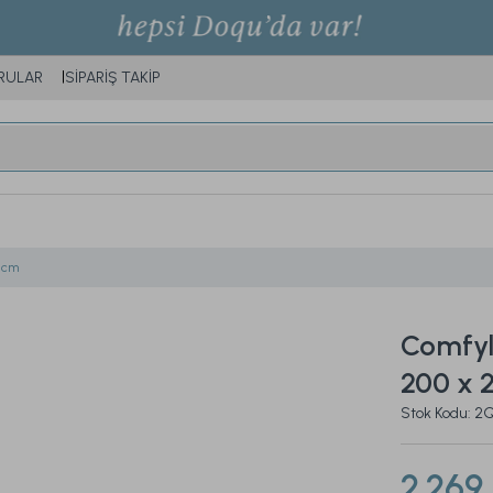
RULAR
SİPARİŞ TAKİP
 cm
Comfyl
200 x 
Stok Kodu: 
2.269