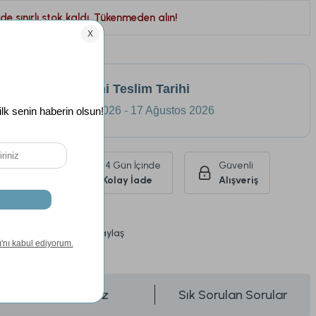
de sınırlı stok kaldı. Tükenmeden alın!
Tahmini Teslim Tarihi
14 Ağustos 2026 - 17 Ağustos 2026
Ürünlerde
14 Gün İçinde
Güvenli
siz Kargo
Kolay İade
Alışveriş
Paylaş
üşünce Haber Ver
Önerileriniz
Sık Sorulan Sorular