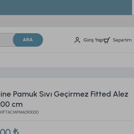
ARA
Sepetim
Giriş Yap
ine Pamuk Sıvı Geçirmez Fitted Alez
200 cm
2Q9FTACMPMA090000
,00 ₺