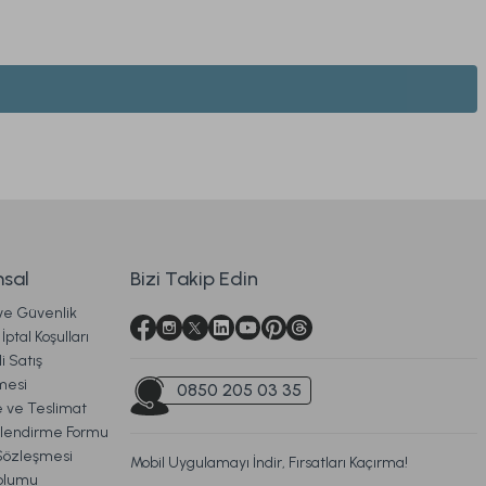
Soft Bamboo Yastık 50 x 70 cm
919,00 TL
sal
Bizi Takip Edin
 ve Güvenlik
Ücretsiz Kargo
İptal Koşulları
i Satış
na Yastık 46 x 70 cm
mesi
0850 205 03 35
ve Teslimat
ilendirme Formu
Sözleşmesi
Mobil Uygulamayı İndir, Fırsatları Kaçırma!
679,00 TL
oplumu