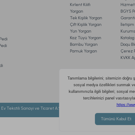
Kırlent Kılıfı
Hizmetl
Yorgan
BGYS Po
Ücretsiz
Tek Kişilik Yorgan
Garanti
Çift Kişilik Yorgan
İletişi
 cm
Sleepline Sıvı Geçirmez Alez 200 x 200 cm - Beya
Yün Yorgan
Kurums
VE İADE İŞLEMLERİ
Kaz Tüyü Yorgan
Katalog
 Pedi
Bambu Yorgan
Doqu Bl
 Pedi
Pamuk Yorgan
Çerez Po
1.039,00 TL
KVKK A
di
o
Ücretsiz Kargo
 Ev Tekstili Sanayi ve Ticaret A.Ş. ©
2026 DOQU HOME- Tüm hakları sakl