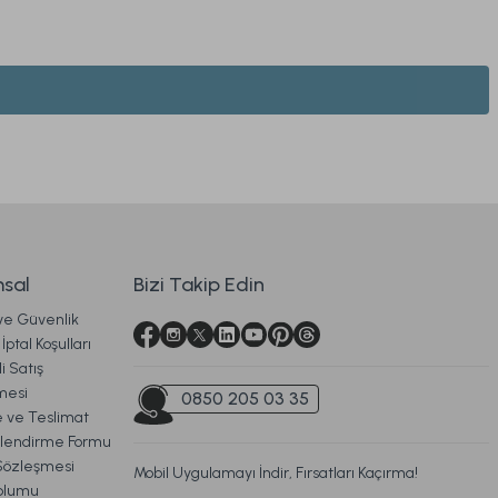
 Beyaz
sal
Bizi Takip Edin
 ve Güvenlik
argo
İptal Koşulları
i Satış
 200 cm
mesi
0850 205 03 35
ve Teslimat
ilendirme Formu
Sözleşmesi
Mobil Uygulamayı İndir, Fırsatları Kaçırma!
oplumu