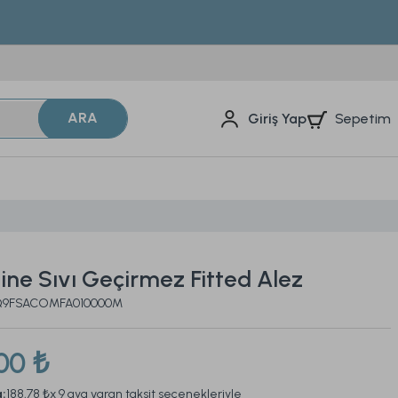
ARA
Sepetim
Giriş Yap
ine Sıvı Geçirmez Fitted Alez
 2Q9FSACOMFA010000M
00 ₺
a:
188,78 ₺
x 9 aya varan taksit seçenekleriyle