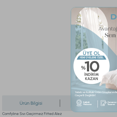
Ürün Bilgisi
Yorumlar
Comfyline Sıvı Geçirmez Fitted Alez