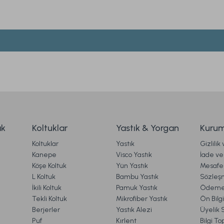
iz gördüğünüz noktaları öneri formunu kullanarak tarafımıza iletebilirsiniz.
Ürün hakkında henüz soru sorulmamış.
Bu ürüne ilk yorumu siz yapın!
Yorum Yaz
Soru Sor
90 cm
Comfyline Koruyucu Fitted Alez 200 x 200 cm -
1.799,00 TL
ak
Koltuklar
Yastık & Yorgan
Kurum
Koltuklar
Yastık
Gizlilik
rgo
Ücretsiz K
Kanepe
Visco Yastık
İade ve 
Köşe Koltuk
Yün Yastık
Mesafel
az
Comfyline Pamuk Sıvı Geçirmez Fitted Alez 200 x
Gönder
L Koltuk
Bambu Yastık
Sözleş
İkili Koltuk
Pamuk Yastık
Ödeme 
Tekli Koltuk
Mikrofiber Yastık
Ön Bilg
Berjerler
Yastık Alezi
Üyelik 
2.269,00 TL
Puf
Kırlent
Bilgi T