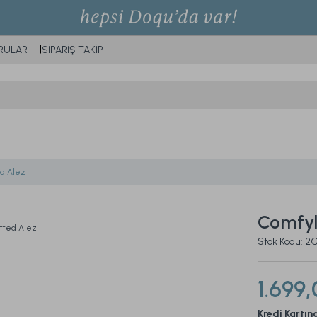
RULAR
SİPARİŞ TAKİP
ed Alez
Comfyl
Stok Kodu:
1.699,
Kredi Kartın