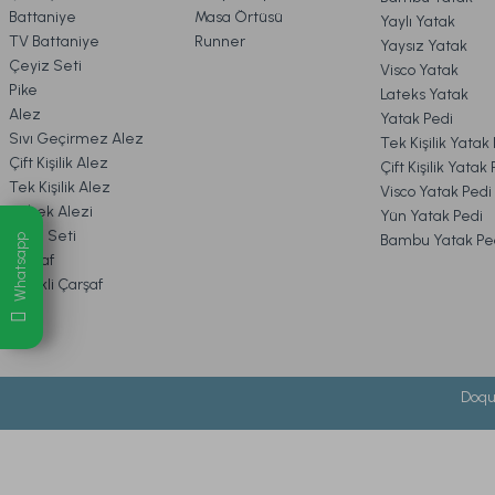
Battaniye
Masa Örtüsü
Yaylı Yatak
TV Battaniye
Runner
Yaysız Yatak
Ücretsiz Kargo
8. MÜŞTERİ HİZMETLERİ
Çeyiz Seti
Visco Yatak
Pike
Lateks Yatak
Wellsoft Çok Amaçlı Sıvı Geçirmez Fitted Alez 90 x 190
Alez
Yatak Pedi
9. YATAK & KOLTUK SİPARİŞ 
Sıvı Geçirmez Alez
Tek Kişilik Yatak
Çift Kişilik Alez
Çift Kişilik Yatak
Tek Kişilik Alez
Visco Yatak Pedi
1.949,00 TL
Bebek Alezi
Yün Yatak Pedi
Uyku Seti
Bambu Yatak Pe
Whatsapp
Çarşaf
Ücretsiz Karg
Lastikli Çarşaf
Sleepline Sıvı Geçirmez Yastık Alezi Beyaz - 50 x 70 cm
Doqu
449,00 TL