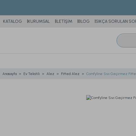
KATALOG
KURUMSAL
İLETİŞİM
BLOG
SIKÇA SORULAN SO
Anasayfa
Ev Tekstili
Alez
Fitted Alez
Comfyline Sıvı Geçirmez Fitt