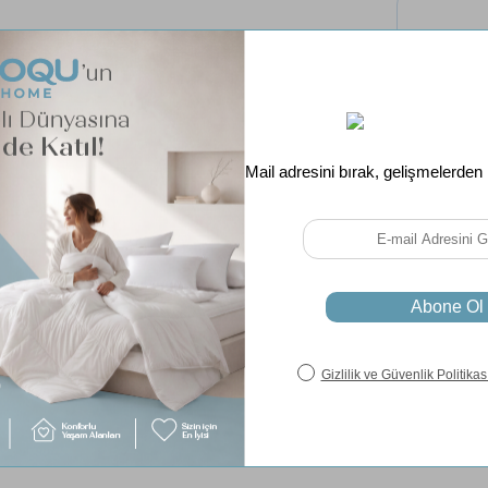
Tüm 
Ücret
Aynı Gün K
Garanti Süre
Paylaş
Soru & Cevap
Taksit Seçenekleri