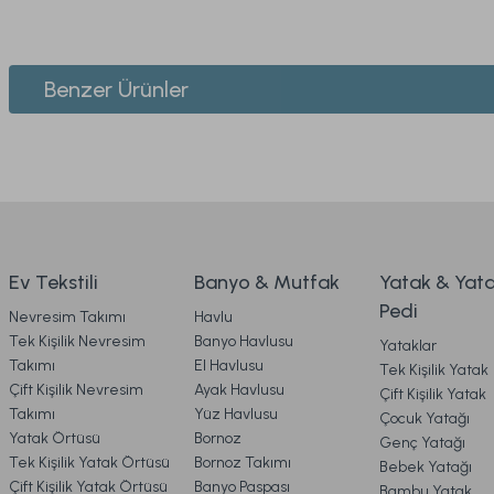
Bu ürünün fiyat bilgisi, resim, ürün açıklamalarında ve diğer konularda yeters
Görüş ve önerileriniz için teşekkür ederiz.
1. ÜYELİK
Benzer Ürünler
Ürün resmi kalitesiz, bozuk veya görüntülenemiyor.
2. SİPARİŞ
Ürün açıklamasında eksik bilgiler bulunuyor.
Comfyline Stress Free Sıvı Geçirmez Fitted Alez 90 x 1
Ürün bilgilerinde hatalar bulunuyor.
3. ÖDEME
Ürün fiyatı diğer sitelerden daha pahalı.
Bu ürüne benzer farklı alternatifler olmalı.
4. KARGO & TESLİMAT
1.699,00 TL
Ev Tekstili
Banyo & Mutfak
Yatak & Yat
Pedi
Nevresim Takımı
Havlu
Ücretsiz Ka
5. İADE & DEĞİŞİM
Tek Kişilik Nevresim
Banyo Havlusu
Yataklar
Takımı
El Havlusu
Tek Kişilik Yatak
Sleepline Sıvı Geçirmez Fitted Alez 200 x 200 cm - Bey
Çift Kişilik Nevresim
Ayak Havlusu
Çift Kişilik Yatak
6. ÜRÜN BİLGİLERİ
Takımı
Yüz Havlusu
Çocuk Yatağı
Yatak Örtüsü
Bornoz
Genç Yatağı
Tek Kişilik Yatak Örtüsü
Bornoz Takımı
Bebek Yatağı
7. KAMPANYA & İNDİRİMLER
1.499,00 TL
Çift Kişilik Yatak Örtüsü
Banyo Paspası
Bambu Yatak