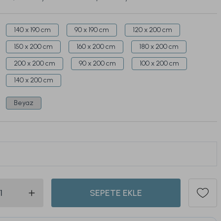
140 x 190 cm
90 x 190 cm
120 x 200 cm
150 x 200 cm
160 x 200 cm
180 x 200 cm
200 x 200 cm
90 x 200 cm
100 x 200 cm
140 x 200 cm
Beyaz
ü son 1 hafta içinde
130
kişi sepetine ekledi.
336
SEPETE EKLE