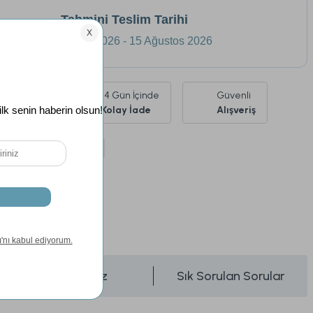
Tahmini Teslim Tarihi
12 Ağustos 2026 - 15 Ağustos 2026
Ürünlerde
14 Gün İçinde
Güvenli
siz Kargo
Kolay İade
Alışveriş
argo
Kargo Bedava
si
24 Ay
Önerileriniz
Sık Sorulan Sorular