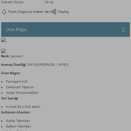
Garanti Süresi
24 Ay
Fiyatı Düşünce Haber Ver
Paylaş
Ürün Bilgisi
Renk:
Lacivert
Kumaş Özelliği:
%91 POLİPROPİLEN - %9 PES
Ürün Bilgisi:
Fermuarlı Kılıf
Dekoratif Tasarım
Kolay Temizlenebilir
Set İçeriği:
Kırlent 30 x 50(1 Adet)
Kullanım Alanları:
Koltuk Takımları
Balkon Takımları