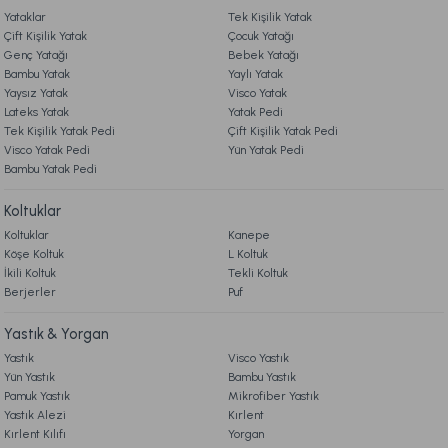
Marietta Gold Metal Dekoratif Tepsi Standart
Yataklar
Tek Kişilik Yatak
9. YATAK & KOLTUK SİPARİŞ VE İADE İŞLEMLERİ
Çift Kişilik Yatak
Çocuk Yatağı
Genç Yatağı
Bebek Yatağı
1.999,00 TL
Bambu Yatak
Yaylı Yatak
Yaysız Yatak
Visco Yatak
Lateks Yatak
Yatak Pedi
Ücretsiz Kargo
Tek Kişilik Yatak Pedi
Çift Kişilik Yatak Pedi
Visco Yatak Pedi
Yün Yatak Pedi
Marietta Mocha 2'li Dalgalı Vazo Standart
Bambu Yatak Pedi
Koltuklar
2.499,00 TL
Koltuklar
Kanepe
Köşe Koltuk
L Koltuk
Ücretsiz Kargo
İkili Koltuk
Tekli Koltuk
Berjerler
Puf
Marietta Füme Cam Kapaklı Dekoratif Standart
Yastık & Yorgan
Yastık
Visco Yastık
2.899,00 TL
Yün Yastık
Bambu Yastık
Pamuk Yastık
Mikrofiber Yastık
Yastık Alezi
Kırlent
Ücretsiz Kargo
Kırlent Kılıfı
Yorgan