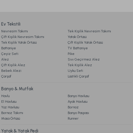
Ürün açıklamasında eksik bilgiler bulunuyor.
Pandora Anatolia Kırlent 50 x 50 cm - İndigo
2. SİPARİŞ
Ürün bilgilerinde hatalar bulunuyor.
Ürün fiyatı diğer sitelerden daha pahalı.
Ev Tekstili
999,00 TL
Nevresim Takımı
3. ÖDEME
Tek Kişilik Nevresim Takımı
Bu ürüne benzer farklı alternatifler olmalı.
Çift Kişilik Nevresim Takımı
Yatak Örtüsü
Ücretsiz Kargo
Tek Kişilik Yatak Örtüsü
Çift Kişilik Yatak Örtüsü
Battaniye
TV Battaniye
4. KARGO & TESLİMAT
Marla Kırlent H. Yeşil
Marla Kırlent Kırmızı
Çeyiz Seti
Pike
Alez
Sıvı Geçirmez Alez
Çift Kişilik Alez
Tek Kişilik Alez
5. İADE & DEĞİŞİM
Bebek Alezi
599,00 TL
599,00 TL
Gönder
Uyku Seti
Çarşaf
Lastikli Çarşaf
6. ÜRÜN BİLGİLERİ
Banyo & Mutfak
Marietta Gold Dekoratif Kutu Standart
Havlu
Banyo Havlusu
El Havlusu
Ayak Havlusu
7. KAMPANYA & İNDİRİMLER
Yüz Havlusu
Bornoz
2.199,00 TL
Bornoz Takımı
Banyo Paspası
Masa Örtüsü
Runner
8. MÜŞTERİ HİZMETLERİ
Ücretsiz Kargo
Yatak & Yatak Pedi