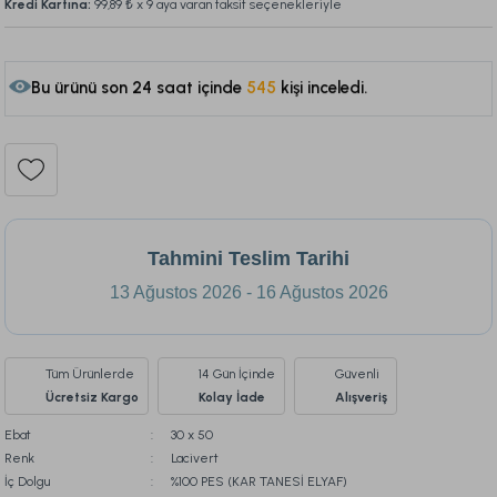
Kredi Kartına:
99,89 ₺
x 9 aya varan taksit seçenekleriyle
Bu ürünü son 24 saat içinde
545
kişi inceledi.
141
Tahmini Teslim Tarihi
13 Ağustos 2026 - 16 Ağustos 2026
Tüm Ürünlerde
14 Gün İçinde
Güvenli
Ücretsiz Kargo
Kolay İade
Alışveriş
Ebat
30 x 50
Renk
Lacivert
İç Dolgu
%100 PES (KAR TANESİ ELYAF)