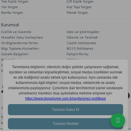
Tek Kişilik Yorgan
Çift Kişilik Yorgan
Marietta Gold Cam Dekoratif Tepsi Standart
Yün Yorgan
Kaz Tüyü Yorgan
Bambu Yorgan
Pamuk Yorgan
2.699,00 TL
Kurumsal
Gizlilik ve Güvenlik
İade ve İptal Koşulları
Ücretsiz Kargo
Mesafeli Satış Sözleşmesi
Ödeme ve Teslimat
Ön Bilgilendirme Formu
Üyelik Sözleşmesi
Marietta Kitap Kutu 2'li Standart
Bilgi Toplumu Hizmetleri
BGYS Politikamız
Garanti Belgeleri
İletişim Formu
Kurumsal
Katalog
999,00 TL
Doqu Blog
Çerez Politikası
KVKK Aydınlatma Metni
Ücretsiz Kargo
Bizi Takip Edin
0850 205 03 35
Marietta Cam Düğüm Obje Standart
Mobil Uygulamayı İndir, Fırsatları Kaçırma!
2.699,00 TL
Ücretsiz Kargo