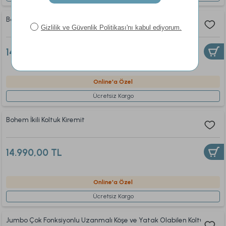
Bohem İkili Koltuk Bej
14.990,00 TL
Online'a Özel
Ücretsiz Kargo
Bohem İkili Koltuk Kiremit
14.990,00 TL
Online'a Özel
Ücretsiz Kargo
Jumbo Çok Fonksiyonlu Uzanmalı Köşe ve Yatak Olabilen Koltuk