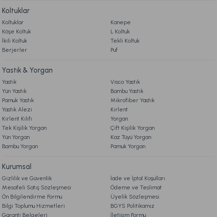
Koltuklar
Koltuklar
Kanepe
Köşe Koltuk
L Koltuk
İkili Koltuk
Tekli Koltuk
Berjerler
Puf
Yastık & Yorgan
Yastık
Visco Yastık
Yün Yastık
Bambu Yastık
Pamuk Yastık
Mikrofiber Yastık
Yastık Alezi
Kırlent
Kırlent Kılıfı
Yorgan
Tek Kişilik Yorgan
Çift Kişilik Yorgan
Yün Yorgan
Kaz Tüyü Yorgan
Bambu Yorgan
Pamuk Yorgan
Kurumsal
Gizlilik ve Güvenlik
İade ve İptal Koşulları
Mesafeli Satış Sözleşmesi
Ödeme ve Teslimat
Ön Bilgilendirme Formu
Üyelik Sözleşmesi
Bilgi Toplumu Hizmetleri
BGYS Politikamız
Garanti Belgeleri
İletişim Formu