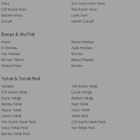
Alez
Sıvı Geçirmez Alez
Çift Kişilik Alez
Tek Kişilik Alez
Bebek Alezi
Uyku Seti
Çarşaf
Lastikli Çarşaf
Banyo & Mutfak
Havlu
Banyo Havlusu
El Havlusu
Ayak Havlusu
Yüz Havlusu
Bornoz
Bornoz Takımı
Banyo Paspası
Masa Örtüsü
Runner
Yatak & Yatak Pedi
Yataklar
Tek Kişilik Yatak
Çift Kişilik Yatak
Çocuk Yatağı
Genç Yatağı
Bebek Yatağı
Bambu Yatak
Yaylı Yatak
Yaysız Yatak
Visco Yatak
Lateks Yatak
Yatak Pedi
Tek Kişilik Yatak Pedi
Çift Kişilik Yatak Pedi
Visco Yatak Pedi
Yün Yatak Pedi
Bambu Yatak Pedi