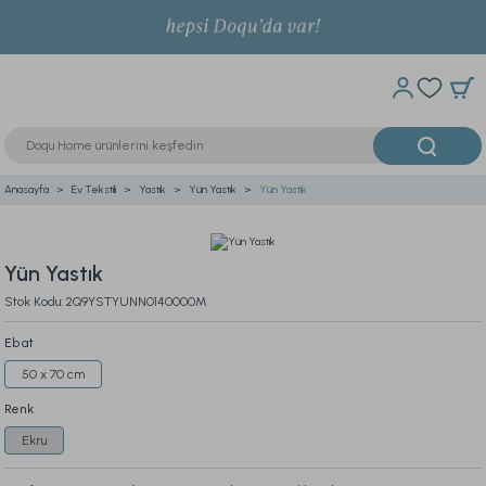
Anasayfa
Ev Tekstili
Yastık
Yün Yastık
Yün Yastık
Yün Yastık
Stok Kodu: 2Q9YSTYUNN0140000M
Ebat
50 x 70 cm
Renk
Ekru