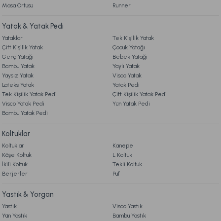
%40
Masa Örtüsü
4.490,00 TL
Runner
İndirim
8. MÜŞTERİ HİZMETLERİ
Yatak & Yatak Pedi
Ücretsiz Kargo
Yataklar
Tek Kişilik Yatak
9. YATAK & KOLTUK SİPARİŞ VE İADE İŞLEMLERİ
Visco Travel Yastık Classic Standart
Sport Yastık 68 x 39 cm
Çift Kişilik Yatak
Çocuk Yatağı
Genç Yatağı
Bebek Yatağı
Bambu Yatak
Yaylı Yatak
Yaysız Yatak
Visco Yatak
459,00 TL
2.239,00 TL
Lateks Yatak
Yatak Pedi
Tek Kişilik Yatak Pedi
Çift Kişilik Yatak Pedi
Ücretsiz Kargo
Online'a Özel
Visco Yatak Pedi
Yün Yatak Pedi
Bambu Yatak Pedi
Visco Flexo Yastık 40x60x12 cm
Fresh Yastık 50 x 70 cm
Koltuklar
Koltuklar
Kanepe
990,00 TL
%20
999,00 TL
Köşe Koltuk
L Koltuk
790,00 TL
İndirim
İkili Koltuk
Tekli Koltuk
Berjerler
Puf
Ücretsiz Kargo
Online'a Özel
Yastık & Yorgan
Ücretsiz Kargo
Yastık
Visco Yastık
Climboo Yastık 50 x 70 cm
Visco Travel Yastık Gri
Yün Yastık
Bambu Yastık