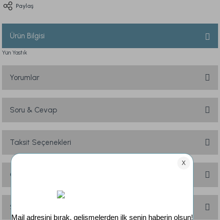
Paylaş
Ürün Bilgisi
Yün Yastık
Yorumlar
Soru & Cevap
Bu ürüne ilk yorumu siz yapın!
Yorum Yaz
Taksit Seçenekleri
Ürün hakkında henüz soru sorulmamış.
Soru Sor
Önerileriniz
Bu ürünün fiyat bilgisi, resim, ürün açıklamalarında ve diğer konularda
yetersiz gördüğünüz noktaları öneri formunu kullanarak tarafımıza
Sık Sorulan Sorular
iletebilirsiniz.
Görüş ve önerileriniz için teşekkür ederiz.