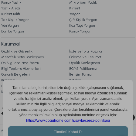
Pamuk Yastık
Mikrofiber Yastık
Yastık Alezi
Kırlent
1.379,00 TL
549,00 TL
Kırlent Kılıfı
Yorgan
Tek Kişilik Yorgan
Çift Kişilik Yorgan
Yün Yorgan
Kaz Tüyü Yorgan
Ücretsiz Kargo
Online'a Özel
Bambu Yorgan
Pamuk Yorgan
Festival Visco Smart Yastık 2'li 50 x 70 cm - Beyaz
Kurumsal
Gizlilik ve Güvenlik
İade ve İptal Koşulları
Mesafeli Satış Sözleşmesi
Ödeme ve Teslimat
2.799,00 TL
%20
Ön Bilgilendirme Formu
Üyelik Sözleşmesi
2.239,00 TL
İndirim
Bilgi Toplumu Hizmetleri
BGYS Politikamız
Garanti Belgeleri
İletişim Formu
Ücretsiz Kargo
Kurumsal
Katalog
Doqu Blog
Çerez Politikası
KVKK Aydınlatma Metni
Bizi Takip Edin
0850 205 03 35
Mobil Uygulamayı İndir, Fırsatları Kaçırma!