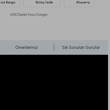
siz Kargo
Kolay İade
Alışveriş
%100 Delikli Visco Sünger
Önerileriniz
Sık Sorulan Sorular