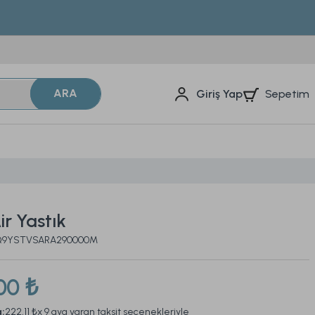
ARA
Sepetim
Giriş Yap
ir Yastık
 2Q9YSTVSARA290000M
00 ₺
a:
222,11 ₺
x 9 aya varan taksit seçenekleriyle