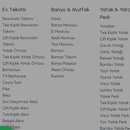
4. KARGO & TESLİMAT
2.199,00 TL
1.999,00
Ev Tekstili
Banyo & Mutfak
Yatak & Yat
Pedi
Nevresim Takımı
Havlu
Ücretsiz Kargo
5. İADE & DEĞİŞİM
Tek Kişilik Nevresim
Banyo Havlusu
Yataklar
Takımı
El Havlusu
Tek Kişilik Yatak
Marietta Füme Cam Kapaklı Dekoratif Standart
Ma
Çift Kişilik Nevresim
Ayak Havlusu
Çift Kişilik Yatak
6. ÜRÜN BİLGİLERİ
Takımı
Yüz Havlusu
Çocuk Yatağı
Yatak Örtüsü
Bornoz
Genç Yatağı
Tek Kişilik Yatak Örtüsü
Bornoz Takımı
Bebek Yatağı
7. KAMPANYA & İNDİRİMLER
2.899,00 TL
2
Çift Kişilik Yatak Örtüsü
Banyo Paspası
Bambu Yatak
Battaniye
Masa Örtüsü
Yaylı Yatak
TV Battaniye
Runner
Yaysız Yatak
Ücretsiz Kargo
8. MÜŞTERİ HİZMETLERİ
Çeyiz Seti
Visco Yatak
Pike
Lateks Yatak
Marietta Cam Düğüm Obje Standart
Marietta Tur
Alez
Yatak Pedi
9. YATAK & KOLTUK SİPARİŞ 
Sıvı Geçirmez Alez
Tek Kişilik Yatak
Çift Kişilik Alez
Çift Kişilik Yatak
Tek Kişilik Alez
Visco Yatak Pedi
2.699,00 TL
2.199,00 
Bebek Alezi
Yün Yatak Pedi
Uyku Seti
Bambu Yatak Pe