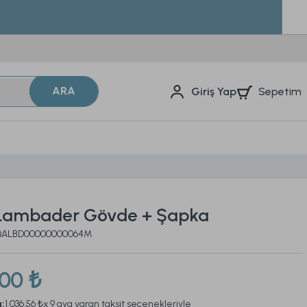
ARA
Sepetim
Giriş Yap
Lambader Gövde + Şapka
2QALBD00000000064M
,00 ₺
a:
1.036,56 ₺
x 9 aya varan taksit seçenekleriyle