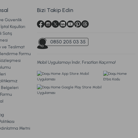
sal
Bizi Takip Edin
 ve Güvenlik
Ücretsiz Kargo
İptal Koşulları
i Satış
itap Kutu 2'li Standart
mesi
0850 205 03 35
ve Teslimat
ilendirme Formu
Sözleşmesi
Mobil Uygulamayı İndir, Fırsatları Kaçırma!
TL
oplumu
eri
litikamız
Ücretsiz Kargo
 Belgeleri
m Formu
 2'li Şamdan Standart
al
og
litikası
ydınlatma Metni