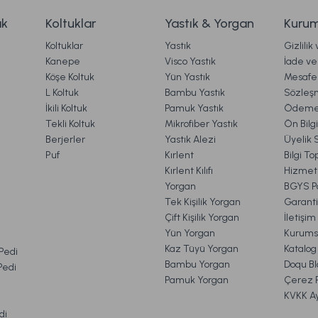
 TL
2.499,00 TL
ak
Koltuklar
Yastık & Yorgan
Kurum
Koltuklar
Yastık
Gizlilik
Ücretsiz Kargo
Kanepe
Visco Yastık
İade ve 
Köşe Koltuk
Yün Yastık
Mesafel
rietta Gold Cam Dekoratif Tepsi Standart
Marietta K
Gönder
L Koltuk
Bambu Yastık
Sözleş
İkili Koltuk
Pamuk Yastık
Ödeme 
Tekli Koltuk
Mikrofiber Yastık
Ön Bilg
Berjerler
Yastık Alezi
Üyelik 
.699,00 TL
999,00 
Puf
Kırlent
Bilgi T
Kırlent Kılıfı
Hizmetl
Yorgan
BGYS Po
Ücretsiz Kargo
Tek Kişilik Yorgan
Garanti
Çift Kişilik Yorgan
İletişi
uncu 2'li Cam Vazo Standart
Marietta Traverten Gold
Yün Yorgan
Kurums
VE İADE İŞLEMLERİ
Kaz Tüyü Yorgan
Katalog
 Pedi
Bambu Yorgan
Doqu Bl
 Pedi
Pamuk Yorgan
Çerez Po
TL
2.999,00 TL
KVKK A
di