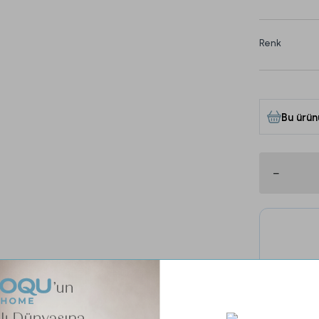
Renk
Bu ürün
Tüm 