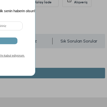
siz Kargo
Kolay İade
Alışveriş
Önerileriniz
Sık Sorulan Sorular
li Dalgalı Vazo Standart