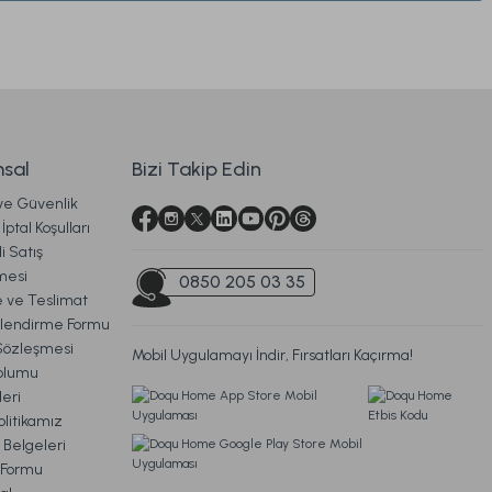
TÜKENDİ
Tindo Abajur Eskitme
3.339,00 TL
sal
Bizi Takip Edin
 ve Güvenlik
Ücretsiz Kargo
İptal Koşulları
TÜKENDİ
TÜKENDİ
i Satış
arı - 18 cm x 65 cm
İdea Abajur Bej - 30 x 65 cm
mesi
0850 205 03 35
ve Teslimat
ilendirme Formu
Sözleşmesi
Mobil Uygulamayı İndir, Fırsatları Kaçırma!
L
1.179,00 TL
oplumu
eri
litikamız
Ücretsiz Kargo
Ücretsiz Kargo
 Belgeleri
m Formu