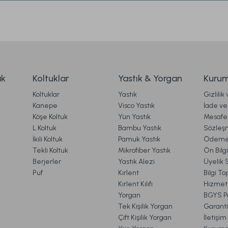
Yorum Yaz
Soru Sor
TÜKENDİ
TÜKENDİ
Lima Abajur Bakır
Legna Abajur Eskitme
2.739,00 TL
2.849,00 TL
ak
Koltuklar
Yastık & Yorgan
Kurum
Koltuklar
Yastık
Gizlilik
Ücretsiz Kargo
Ücretsiz Kargo
Kanepe
Visco Yastık
İade ve 
TÜKENDİ
Köşe Koltuk
Yün Yastık
Mesafel
Life Abajur Metalik - 30 cm x 60 cm
Tiva Abajur S
Gönder
L Koltuk
Bambu Yastık
Sözleş
İkili Koltuk
Pamuk Yastık
Ödeme 
Tekli Koltuk
Mikrofiber Yastık
Ön Bilg
Berjerler
Yastık Alezi
Üyelik 
1.322,00 TL
1.250,00 T
Puf
Kırlent
Bilgi T
Kırlent Kılıfı
Hizmetl
Yorgan
BGYS Po
Ücretsiz Kargo
Tek Kişilik Yorgan
Garanti
Çift Kişilik Yorgan
İletişi