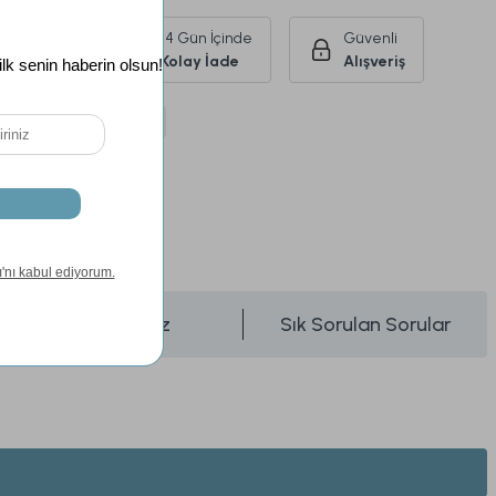
Ürünlerde
14 Gün İçinde
Güvenli
siz Kargo
Kolay İade
Alışveriş
argo
Kargo Bedava
si
24 Ay
Önerileriniz
Sık Sorulan Sorular