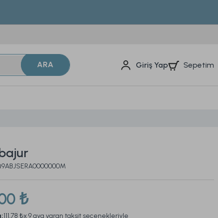
ARA
Sepetim
Giriş Yap
bajur
2Q9ABJSERA0000000M
,00 ₺
a:
111,78 ₺
x 9 aya varan taksit seçenekleriyle