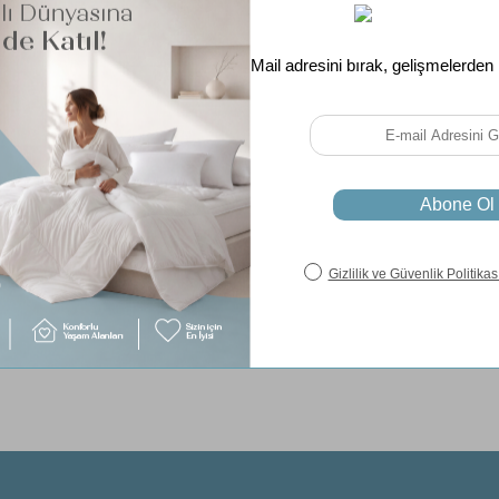
Tüm 
Ücret
Aynı Gün K
Garanti Süre
Paylaş
Soru & Cevap
Taksit Seçenekleri
iz gördüğünüz noktaları öneri formunu kullanarak tarafımıza iletebilirsiniz.
Ürün hakkında henüz soru sorulmamış.
Bu ürüne ilk yorumu siz yapın!