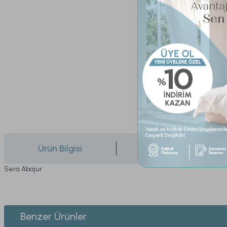
Ürün Bilgisi
Yorumlar
Sera Abajur
Bu ürünün fiyat bilgisi, resim, ürün açıklamalarında ve diğer konularda yeters
Görüş ve önerileriniz için teşekkür ederiz.
1. ÜYELİK
Benzer Ürünler
Ürün resmi kalitesiz, bozuk veya görüntülenemiyor.