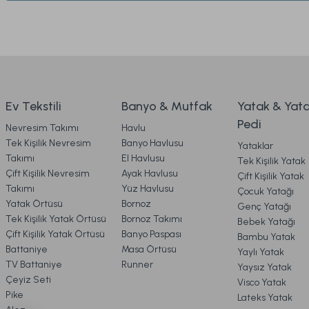
2. SİPARİŞ
Ürün açıklamasında eksik bilgiler bulunuyor.
Shavi Abajur Siyah
Rante Abajur Siyah
Ürün bilgilerinde hatalar bulunuyor.
3. ÖDEME
Ürün fiyatı diğer sitelerden daha pahalı.
Bu ürüne benzer farklı alternatifler olmalı.
4. KARGO & TESLİMAT
4.189,00 TL
3.219,00 TL
Ev Tekstili
Banyo & Mutfak
Yatak & Yat
Pedi
Nevresim Takımı
Havlu
Ücretsiz Kargo
Ücretsiz Kargo
5. İADE & DEĞİŞİM
Tek Kişilik Nevresim
Banyo Havlusu
Yataklar
TÜKENDİ
TÜKENDİ
Takımı
El Havlusu
Tek Kişilik Yatak
Argento Abajur Nikel
Rante Abajur Eskitme
Çift Kişilik Nevresim
Ayak Havlusu
Çift Kişilik Yatak
6. ÜRÜN BİLGİLERİ
Takımı
Yüz Havlusu
Çocuk Yatağı
Yatak Örtüsü
Bornoz
Genç Yatağı
Tek Kişilik Yatak Örtüsü
Bornoz Takımı
Bebek Yatağı
7. KAMPANYA & İNDİRİMLER
3.219,00 TL
3.219,00 TL
Çift Kişilik Yatak Örtüsü
Banyo Paspası
Bambu Yatak
Battaniye
Masa Örtüsü
Yaylı Yatak
TV Battaniye
Runner
Yaysız Yatak
Ücretsiz Kargo
Ücretsiz Kargo
8. MÜŞTERİ HİZMETLERİ
Çeyiz Seti
Visco Yatak
Pike
Lateks Yatak