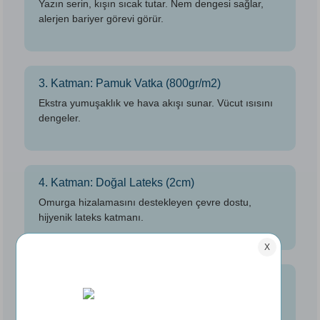
Yazın serin, kışın sıcak tutar. Nem dengesi sağlar,
alerjen bariyer görevi görür.
3. Katman: Pamuk Vatka (800gr/m2)
Ekstra yumuşaklık ve hava akışı sunar. Vücut ısısını
dengeler.
4. Katman: Doğal Lateks (2cm)
Omurga hizalamasını destekleyen çevre dostu,
hijyenik lateks katmanı.
5. Katman: Çift Kat Pocket Yay
Bağımsız hareket eden yaylar kişisel destek sunar,
hareket transferini azaltır.