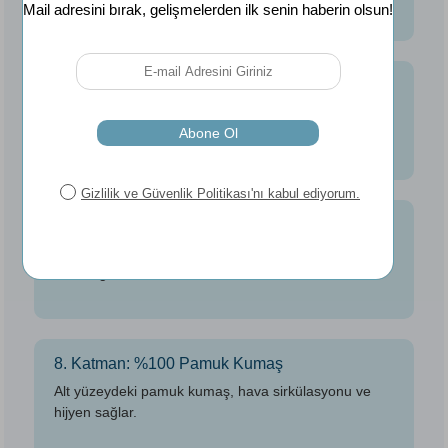
6. Katman: Pamuklu Keçe 650gr/m2
Ağırlığı eşit dağıtır, yatağın formunu korur, uzun
ömürlüdür.
7. Katman: Kapitone Elyaf 400gr/m2
Konfor hissini artıran yumuşak kapitone dokusu ile
estetik görünüm sunar.
8. Katman: %100 Pamuk Kumaş
Alt yüzeydeki pamuk kumaş, hava sirkülasyonu ve
hijyen sağlar.