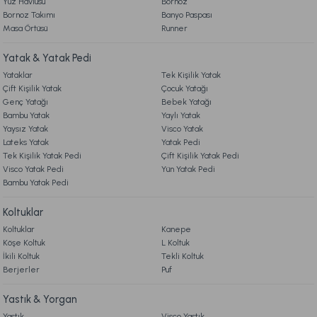
Yüz Havlusu
Bornoz
Bornoz Takımı
Banyo Paspası
Naturel Hand Made Latex Wool Baby Yatak 70 x 140 cm
Masa Örtüsü
Runner
8. MÜŞTERİ HİZMETLERİ
Yatak & Yatak Pedi
16.990,00 TL
Yataklar
Tek Kişilik Yatak
9. YATAK & KOLTUK SİPARİŞ VE İADE İŞLEMLERİ
Çift Kişilik Yatak
Çocuk Yatağı
Online'a Özel
Genç Yatağı
Bebek Yatağı
Bambu Yatak
Yaylı Yatak
Ücretsiz Kargo
Yaysız Yatak
Visco Yatak
Lateks Yatak
Yatak Pedi
Naturel Hand Made Coco Silk Baby Yatak 70 x 140 cm
Tek Kişilik Yatak Pedi
Çift Kişilik Yatak Pedi
Visco Yatak Pedi
Yün Yatak Pedi
Bambu Yatak Pedi
13.990,00 TL
Koltuklar
Ücretsiz Kargo
Koltuklar
Kanepe
Köşe Koltuk
L Koltuk
Hediye Seti Standart
İkili Koltuk
Tekli Koltuk
Berjerler
Puf
1.599,00 TL
Yastık & Yorgan
Yastık
Visco Yastık