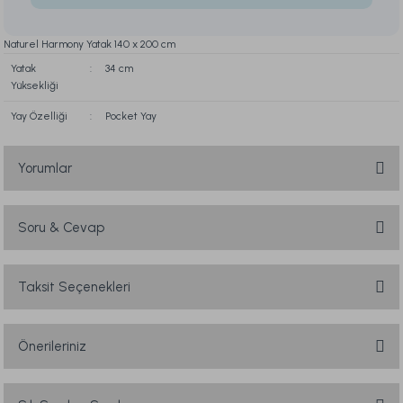
Naturel Harmony Yatak 140 x 200 cm
Yatak
:
34 cm
Yüksekliği
Yay Özelliği
:
Pocket Yay
Yorumlar
Soru & Cevap
Bu ürüne ilk yorumu siz yapın!
Yorum Yaz
Taksit Seçenekleri
Ürün hakkında henüz soru sorulmamış.
Soru Sor
Önerileriniz
Bu ürünün fiyat bilgisi, resim, ürün açıklamalarında ve diğer konularda
yetersiz gördüğünüz noktaları öneri formunu kullanarak tarafımıza