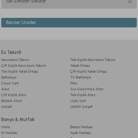
Sık Sorulan Sorular
iletebilirsiniz.
Görüş ve önerileriniz için teşekkür ederiz.
Benzer Ürünler
1. ÜYELİK
Ürün resmi kalitesiz, bozuk veya görüntülenemiyor.
Ürün açıklamasında eksik bilgiler bulunuyor.
Naturel Hand Made Coco Wool Yatak 100 x 200 cm
2. SİPARİŞ
Ürün bilgilerinde hatalar bulunuyor.
Ürün fiyatı diğer sitelerden daha pahalı.
Ev Tekstili
49.990,00 TL
Nevresim Takımı
3. ÖDEME
Tek Kişilik Nevresim Takımı
Bu ürüne benzer farklı alternatifler olmalı.
Çift Kişilik Nevresim Takımı
Yatak Örtüsü
Online'a Özel
Tek Kişilik Yatak Örtüsü
Çift Kişilik Yatak Örtüsü
Battaniye
TV Battaniye
4. KARGO & TESLİMAT
Ücretsiz Kargo
Çeyiz Seti
Pike
Alez
Sıvı Geçirmez Alez
Naturel Hand Made Luxury Latex Coco Baby Yatak 70 x 140 cm
Çift Kişilik Alez
Tek Kişilik Alez
5. İADE & DEĞİŞİM
Bebek Alezi
Gönder
Uyku Seti
Çarşaf
Lastikli Çarşaf
12.990,00 TL
6. ÜRÜN BİLGİLERİ
Banyo & Mutfak
Online'a Özel
Havlu
Banyo Havlusu
El Havlusu
Ayak Havlusu
Ücretsiz Kargo
7. KAMPANYA & İNDİRİMLER