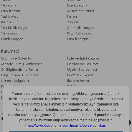
Yün Yastık
Bambu Yastık
Ücretsiz Kargo
Pamuk Yastık
Mikrofiber Yastık
Yastık Alezi
Naturel Hand Made At Kılı Yatak Pedi 200 x 200 cm
Kırlent
Kırlent Kılıfı
Yorgan
Tek Kişilik Yorgan
Çift Kişilik Yorgan
Yün Yorgan
Kaz Tüyü Yorgan
47.990,00 TL
Bambu Yorgan
Pamuk Yorgan
Ücretsiz Kargo
Kurumsal
Gizlilik ve Güvenlik
İade ve İptal Koşulları
Naturel Hand Made Yün Yatak Pedi 200 x 200 cm
Mesafeli Satış Sözleşmesi
Ödeme ve Teslimat
Ön Bilgilendirme Formu
Üyelik Sözleşmesi
Bilgi Toplumu Hizmetleri
BGYS Politikamız
46.990,00 TL
Garanti Belgeleri
İletişim Formu
Kurumsal
Katalog
Doqu Blog
Çerez Politikası
Ücretsiz Kargo
KVKK Aydınlatma Metni
Naturel Hand Made Pamuk Yatak Pedi 200 x 200 cm
Bizi Takip Edin
0850 205 03 35
44.990,00 TL