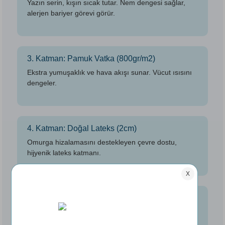
Yazın serin, kışın sıcak tutar. Nem dengesi sağlar,
alerjen bariyer görevi görür.
3. Katman: Pamuk Vatka (800gr/m2)
Ekstra yumuşaklık ve hava akışı sunar. Vücut ısısını
dengeler.
4. Katman: Doğal Lateks (2cm)
Omurga hizalamasını destekleyen çevre dostu,
hijyenik lateks katmanı.
5. Katman: Çift Kat Pocket Yay
Bağımsız hareket eden yaylar kişisel destek sunar,
hareket transferini azaltır.