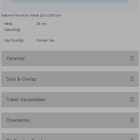
Naturel Harmony Yatak 120 x 200 cm
Yatak
:
34 cm
Yüksekliği
Yay Özelliği
:
Pocket Yay
Yorumlar
Soru & Cevap
Bu ürüne ilk yorumu siz yapın!
Yorum Yaz
Taksit Seçenekleri
Ürün hakkında henüz soru sorulmamış.
Soru Sor
Önerileriniz
Bu ürünün fiyat bilgisi, resim, ürün açıklamalarında ve diğer konularda
yetersiz gördüğünüz noktaları öneri formunu kullanarak tarafımıza