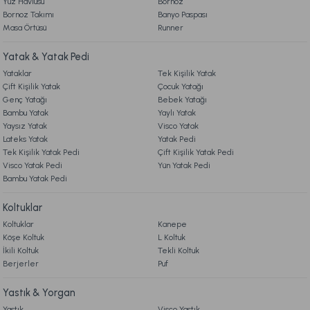
Yüz Havlusu
Bornoz
Bornoz Takımı
Banyo Paspası
Naturel Hand Made Latex Wool Baby Yatak 70 x 140 cm
Masa Örtüsü
Runner
8. MÜŞTERİ HİZMETLERİ
Yatak & Yatak Pedi
16.990,00 TL
Yataklar
Tek Kişilik Yatak
9. YATAK & KOLTUK SİPARİŞ VE İADE İŞLEMLERİ
Çift Kişilik Yatak
Çocuk Yatağı
Online'a Özel
Genç Yatağı
Bebek Yatağı
Bambu Yatak
Yaylı Yatak
Ücretsiz Kargo
Yaysız Yatak
Visco Yatak
Lateks Yatak
Yatak Pedi
Naturel Hand Made Coco Silk Baby Yatak 70 x 140 cm
Tek Kişilik Yatak Pedi
Çift Kişilik Yatak Pedi
Visco Yatak Pedi
Yün Yatak Pedi
Bambu Yatak Pedi
13.990,00 TL
Koltuklar
Ücretsiz Kargo
Koltuklar
Kanepe
Köşe Koltuk
L Koltuk
Hediye Seti Standart
İkili Koltuk
Tekli Koltuk
Berjerler
Puf
1.599,00 TL
Yastık & Yorgan
Yastık
Visco Yastık