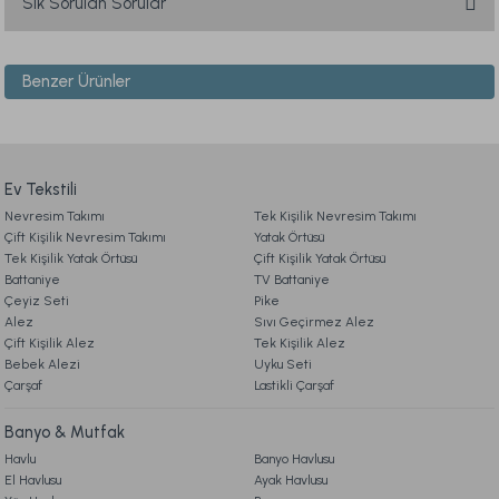
Sık Sorulan Sorular
iletebilirsiniz.
Görüş ve önerileriniz için teşekkür ederiz.
Benzer Ürünler
1. ÜYELİK
Ürün resmi kalitesiz, bozuk veya görüntülenemiyor.
Ürün açıklamasında eksik bilgiler bulunuyor.
Naturel Hand Made Coco Wool Yatak 100 x 200 cm
2. SİPARİŞ
Ürün bilgilerinde hatalar bulunuyor.
Ürün fiyatı diğer sitelerden daha pahalı.
Ev Tekstili
49.990,00 TL
Nevresim Takımı
3. ÖDEME
Tek Kişilik Nevresim Takımı
Bu ürüne benzer farklı alternatifler olmalı.
Çift Kişilik Nevresim Takımı
Yatak Örtüsü
Online'a Özel
Tek Kişilik Yatak Örtüsü
Çift Kişilik Yatak Örtüsü
Battaniye
TV Battaniye
4. KARGO & TESLİMAT
Ücretsiz Kargo
Çeyiz Seti
Pike
Alez
Sıvı Geçirmez Alez
Naturel Hand Made Luxury Latex Coco Baby Yatak 70 x 140 cm
Çift Kişilik Alez
Tek Kişilik Alez
5. İADE & DEĞİŞİM
Bebek Alezi
Gönder
Uyku Seti
Çarşaf
Lastikli Çarşaf
12.990,00 TL
6. ÜRÜN BİLGİLERİ
Banyo & Mutfak
Online'a Özel
Havlu
Banyo Havlusu
El Havlusu
Ayak Havlusu
Ücretsiz Kargo
7. KAMPANYA & İNDİRİMLER