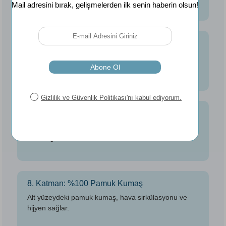
6. Katman: Pamuklu Keçe 650gr/m2
Ağırlığı eşit dağıtır, yatağın formunu korur, uzun
ömürlüdür.
7. Katman: Kapitone Elyaf 400gr/m2
Konfor hissini artıran yumuşak kapitone dokusu ile
estetik görünüm sunar.
8. Katman: %100 Pamuk Kumaş
Alt yüzeydeki pamuk kumaş, hava sirkülasyonu ve
hijyen sağlar.