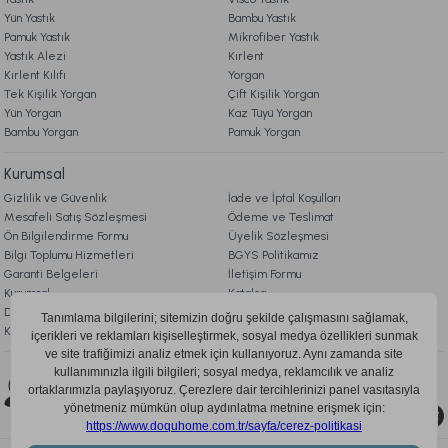
Yün Yastık
Bambu Yastık
Ücretsiz Kargo
Pamuk Yastık
Mikrofiber Yastık
Yastık Alezi
Naturel Hand Made At Kılı Yatak Pedi 200 x 200 cm
Kırlent
Kırlent Kılıfı
Yorgan
Tek Kişilik Yorgan
Çift Kişilik Yorgan
Yün Yorgan
Kaz Tüyü Yorgan
47.990,00 TL
Bambu Yorgan
Pamuk Yorgan
Ücretsiz Kargo
Kurumsal
Gizlilik ve Güvenlik
İade ve İptal Koşulları
Naturel Hand Made Yün Yatak Pedi 200 x 200 cm
Mesafeli Satış Sözleşmesi
Ödeme ve Teslimat
Ön Bilgilendirme Formu
Üyelik Sözleşmesi
Bilgi Toplumu Hizmetleri
BGYS Politikamız
46.990,00 TL
Garanti Belgeleri
İletişim Formu
Kurumsal
Katalog
Doqu Blog
Çerez Politikası
Ücretsiz Kargo
KVKK Aydınlatma Metni
Naturel Hand Made Pamuk Yatak Pedi 200 x 200 cm
Bizi Takip Edin
0850 205 03 35
44.990,00 TL