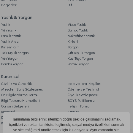
2.969,00 TL
Berjerler
Puf
Ücretsiz Kargo
Yastık & Yorgan
Yastık
Visco Yastık
Festival Bambu Yorgan Çift King Size - Beyaz
Yün Yastık
Bambu Yastık
Pamuk Yastık
Mikrofiber Yastık
Yastık Alezi
Kırlent
4.199,00 TL
Kırlent Kılıfı
Yorgan
Tek Kişilik Yorgan
Çift Kişilik Yorgan
Yün Yorgan
Kaz Tüyü Yorgan
Ücretsiz Kargo
Bambu Yorgan
Pamuk Yorgan
Pamuk Yorgan Çift King Size - Beyaz
Kurumsal
Gizlilik ve Güvenlik
İade ve İptal Koşulları
6.699,00 TL
Mesafeli Satış Sözleşmesi
Ödeme ve Teslimat
Ön Bilgilendirme Formu
Üyelik Sözleşmesi
Bilgi Toplumu Hizmetleri
BGYS Politikamız
Ücretsiz Kargo
Garanti Belgeleri
İletişim Formu
Kurumsal
Katalog
Bambu Yorgan Beyaz - Çift King Size
Doqu Blog
Çerez Politikası
KVKK Aydınlatma Metni