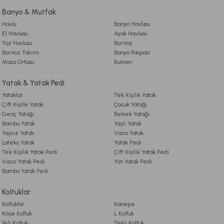
6. ÜRÜN BİLGİLERİ
Banyo & Mutfak
Ücretsiz Kargo
Havlu
Banyo Havlusu
El Havlusu
Ayak Havlusu
7. KAMPANYA & İNDİRİMLER
Climate Yorgan Tek King Size - Beyaz
Yüz Havlusu
Bornoz
Bornoz Takımı
Banyo Paspası
Masa Örtüsü
Runner
8. MÜŞTERİ HİZMETLERİ
4.999,00 TL
%30
3.499,00 TL
İndirim
Yatak & Yatak Pedi
Yataklar
Tek Kişilik Yatak
9. YATAK & KOLTUK SİPARİŞ VE İADE İŞLEMLERİ
Ücretsiz Kargo
Çift Kişilik Yatak
Çocuk Yatağı
Genç Yatağı
Bebek Yatağı
Yün Yorgan Çift Kişilik - Ekru
Naturel Yorgan Tek Kişilik - Beyaz
Bambu Yatak
Yaylı Yatak
Yaysız Yatak
Visco Yatak
Lateks Yatak
Yatak Pedi
2.599,00 TL
%31
5.999,00 TL
1.799,00 TL
Tek Kişilik Yatak Pedi
Çift Kişilik Yatak Pedi
İndirim
Visco Yatak Pedi
Yün Yatak Pedi
Bambu Yatak Pedi
Ücretsiz Kargo
Ücretsiz Kargo
Koltuklar
Bambu Bebek Yorgan Beyaz - Bebek
Koltuklar
Kanepe
Köşe Koltuk
L Koltuk
İkili Koltuk
Tekli Koltuk