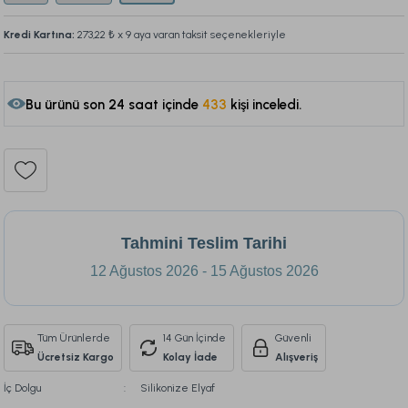
Kredi Kartına:
273,22 ₺
x 9 aya varan taksit seçenekleriyle
Bu ürünü son 24 saat içinde
433
kişi inceledi.
97
Tahmini Teslim Tarihi
12 Ağustos 2026 - 15 Ağustos 2026
Tüm Ürünlerde
14 Gün İçinde
Güvenli
Ücretsiz Kargo
Kolay İade
Alışveriş
İç Dolgu
Silikonize Elyaf