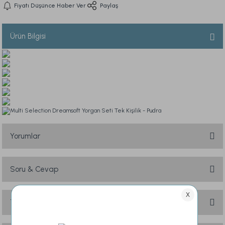
Fiyatı Düşünce Haber Ver
Paylaş
Ürün Bilgisi
Multi Selection Dreamsoft Yorgan Seti Tek Kişilik - Pudra
Yorumlar
Soru & Cevap
Bu ürüne ilk yorumu siz yapın!
Yorum Yaz
Taksit Seçenekleri
Ürün hakkında henüz soru sorulmamış.