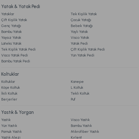
Yatak & Yatak Pedi
Ücretsiz Kargo
Yataklar
Tek Kişilik Yatak
9. YATAK & KOLTUK SİPARİŞ VE İADE İŞLEMLERİ
Marietta Füme Cam Kapaklı Dekoratif Standart
Çift Kişilik Yatak
Çocuk Yatağı
Genç Yatağı
Bebek Yatağı
Bambu Yatak
Yaylı Yatak
2.899,00 TL
Yaysız Yatak
Visco Yatak
Lateks Yatak
Yatak Pedi
Tek Kişilik Yatak Pedi
Çift Kişilik Yatak Pedi
Ücretsiz Kargo
Visco Yatak Pedi
Yün Yatak Pedi
Bambu Yatak Pedi
Marietta Gold Cam Dekoratif Tepsi Standart
Koltuklar
Koltuklar
Kanepe
2.699,00 TL
Köşe Koltuk
L Koltuk
İkili Koltuk
Tekli Koltuk
Berjerler
Ücretsiz Kargo
Puf
Marietta Kitap Kutu 2'li Standart
Yastık & Yorgan
Yastık
Visco Yastık
Yün Yastık
Bambu Yastık
999,00 TL
Pamuk Yastık
Mikrofiber Yastık
Yastık Alezi
Kırlent