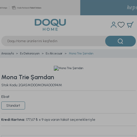
Anasayfa
Ev Dekorasyon
Ev Aksesuar
Mona Trie Şamdan
Mona Trie Şamdan
Stok Kodu: 2QASMD00MONA00094M
Ebat
Standart
Kredi Kartına:
177,67 ₺
x 9 aya varan taksit seçenekleriyle