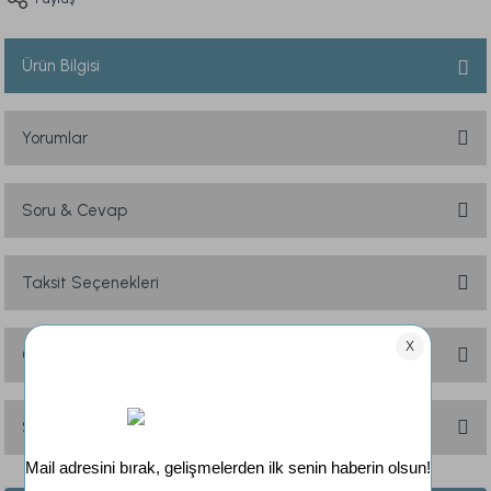
Ürün Bilgisi
Yorumlar
Soru & Cevap
Bu ürüne ilk yorumu siz yapın!
Yorum Yaz
Taksit Seçenekleri
Ürün hakkında henüz soru sorulmamış.
Soru Sor
Önerileriniz
Bu ürünün fiyat bilgisi, resim, ürün açıklamalarında ve diğer konularda
yetersiz gördüğünüz noktaları öneri formunu kullanarak tarafımıza
Sık Sorulan Sorular
iletebilirsiniz.
Görüş ve önerileriniz için teşekkür ederiz.