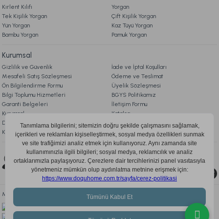
Kırlent Kılıfı
Yorgan
Ücretsiz Kargo
Tek Kişilik Yorgan
Çift Kişilik Yorgan
Yün Yorgan
Kaz Tüyü Yorgan
Marietta Cam Düğüm Obje Standart
Bambu Yorgan
Pamuk Yorgan
Kurumsal
2.699,00 TL
Gizlilik ve Güvenlik
İade ve İptal Koşulları
Mesafeli Satış Sözleşmesi
Ödeme ve Teslimat
Ücretsiz Kargo
Ön Bilgilendirme Formu
Üyelik Sözleşmesi
Bilgi Toplumu Hizmetleri
BGYS Politikamız
Marietta Turuncu 2'li Cam Vazo Standart
Garanti Belgeleri
İletişim Formu
Kurumsal
Katalog
Doqu Blog
Çerez Politikası
KVKK Aydınlatma Metni
2.199,00 TL
Bizi Takip Edin
Ücretsiz Kargo
0850 205 03 35
Marietta Traverten Gold 2'li Şamdan Standart
Mobil Uygulamayı İndir, Fırsatları Kaçırma!
2.999,00 TL