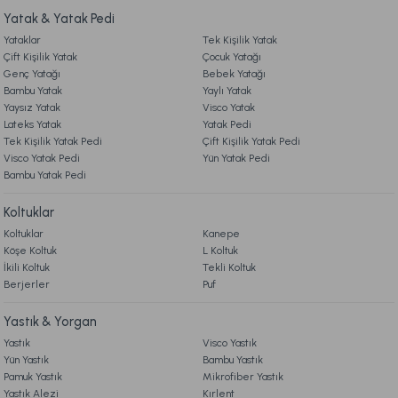
Yatak & Yatak Pedi
Ücretsiz Kargo
Yataklar
Tek Kişilik Yatak
9. YATAK & KOLTUK SİPARİŞ VE İADE İŞLEMLERİ
Marietta Füme Cam Kapaklı Dekoratif Standart
Çift Kişilik Yatak
Çocuk Yatağı
Genç Yatağı
Bebek Yatağı
Bambu Yatak
Yaylı Yatak
2.899,00 TL
Yaysız Yatak
Visco Yatak
Lateks Yatak
Yatak Pedi
Tek Kişilik Yatak Pedi
Çift Kişilik Yatak Pedi
Ücretsiz Kargo
Visco Yatak Pedi
Yün Yatak Pedi
Bambu Yatak Pedi
Marietta Gold Cam Dekoratif Tepsi Standart
Koltuklar
Koltuklar
Kanepe
2.699,00 TL
Köşe Koltuk
L Koltuk
İkili Koltuk
Tekli Koltuk
Berjerler
Ücretsiz Kargo
Puf
Marietta Kitap Kutu 2'li Standart
Yastık & Yorgan
Yastık
Visco Yastık
Yün Yastık
Bambu Yastık
999,00 TL
Pamuk Yastık
Mikrofiber Yastık
Yastık Alezi
Kırlent