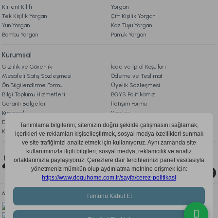
Kırlent Kılıfı
Yorgan
Ücretsiz Kargo
Tek Kişilik Yorgan
Çift Kişilik Yorgan
Yün Yorgan
Kaz Tüyü Yorgan
Marietta Cam Düğüm Obje Standart
Bambu Yorgan
Pamuk Yorgan
Kurumsal
2.699,00 TL
Gizlilik ve Güvenlik
İade ve İptal Koşulları
Mesafeli Satış Sözleşmesi
Ödeme ve Teslimat
Ücretsiz Kargo
Ön Bilgilendirme Formu
Üyelik Sözleşmesi
Bilgi Toplumu Hizmetleri
BGYS Politikamız
Marietta Turuncu 2'li Cam Vazo Standart
Garanti Belgeleri
İletişim Formu
Kurumsal
Katalog
Doqu Blog
Çerez Politikası
KVKK Aydınlatma Metni
2.199,00 TL
Bizi Takip Edin
Ücretsiz Kargo
0850 205 03 35
Marietta Traverten Gold 2'li Şamdan Standart
Mobil Uygulamayı İndir, Fırsatları Kaçırma!
2.999,00 TL