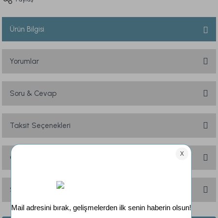
Ürün Bilgisi
Yorumlar
Soru & Cevap
Bu ürüne ilk yorumu siz yapın!
Yorum Yaz
Taksit Seçenekleri
Ürün hakkında henüz soru sorulmamış.
Soru Sor
Önerileriniz
Bu ürünün fiyat bilgisi, resim, ürün açıklamalarında ve diğer konularda
yetersiz gördüğünüz noktaları öneri formunu kullanarak tarafımıza
Sık Sorulan Sorular
iletebilirsiniz.
Görüş ve önerileriniz için teşekkür ederiz.