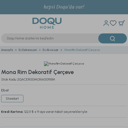
Anasayfa
Ev Dekorasyon
Ev Aksesuar
Mona Rim Dekoratif Çerçeve
Mona Rim Dekoratif Çerçeve
Stok Kodu: 2QACER00MONA00193M
Ebat
Standart
Kredi Kartına:
122,11 ₺
x 9 aya varan taksit seçenekleriyle