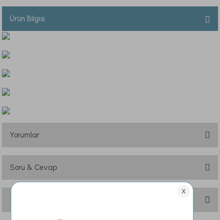
Ürün Bilgisi
Yorumlar
Soru & Cevap
Bu ürüne ilk yorumu siz yapın!
Yorum Yaz
Taksit Seçenekleri
Ürün hakkında henüz soru sorulmamış.