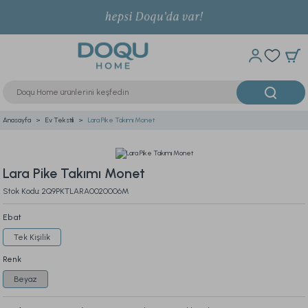
Anasayfa
Ev Tekstili
Lara Pike Takımı Monet
Lara Pike Takımı Monet
Stok Kodu: 2Q9PKTLARA0020006M
Ebat
Tek Kişilik
Renk
Beyaz