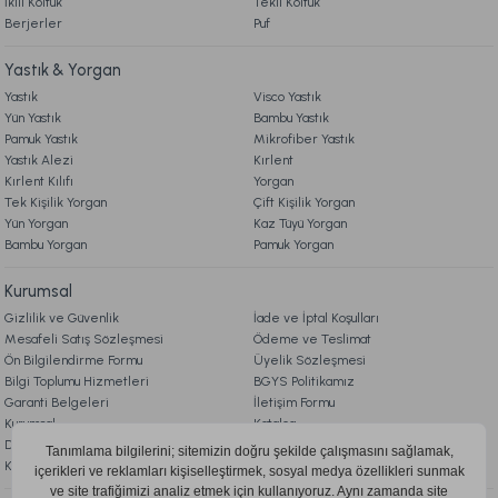
İkili Koltuk
Tekli Koltuk
1.190,00 TL
1.679,00 TL
Berjerler
Puf
Ücretsiz Kargo
Online'a Özel
Yastık & Yorgan
Ücretsiz Kargo
Yastık
Visco Yastık
Yün Yastık
Bambu Yastık
Visco Air Yastık 2'li Avantajlı Paket 60 x 40 cm - Beyaz
Pamuk Yastık
Mikrofiber Yastık
Yastık Alezi
Kırlent
Kırlent Kılıfı
Yorgan
3.998,00 TL
%20
Tek Kişilik Yorgan
Çift Kişilik Yorgan
3.199,00 TL
Yün Yorgan
Kaz Tüyü Yorgan
İndirim
Bambu Yorgan
Pamuk Yorgan
Fırsat Ürünü
Kurumsal
Ücretsiz Kargo
Gizlilik ve Güvenlik
İade ve İptal Koşulları
Calista Pike Çift Kişilik - Sarı
Mesafeli Satış Sözleşmesi
Ödeme ve Teslimat
Ön Bilgilendirme Formu
Üyelik Sözleşmesi
Bilgi Toplumu Hizmetleri
BGYS Politikamız
1.429,00 TL
%20
Garanti Belgeleri
İletişim Formu
1.149,00 TL
Kurumsal
Katalog
İndirim
Doqu Blog
Çerez Politikası
Ücretsiz Kargo
KVKK Aydınlatma Metni