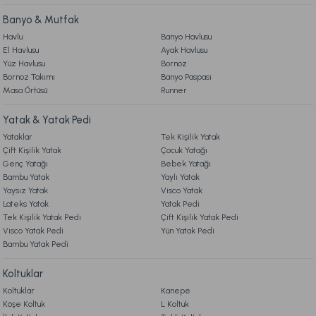
6. ÜRÜN BİLGİLERİ
Online'a Özel
Banyo & Mutfak
Ücretsiz Kargo
Havlu
Banyo Havlusu
El Havlusu
Ayak Havlusu
7. KAMPANYA & İNDİRİMLER
Soft Bamboo Yastık 50 x 70 cm
Yüz Havlusu
Bornoz
Bornoz Takımı
Banyo Paspası
Masa Örtüsü
Runner
8. MÜŞTERİ HİZMETLERİ
919,00 TL
Yatak & Yatak Pedi
Yataklar
Tek Kişilik Yatak
Ücretsiz Kargo
9. YATAK & KOLTUK SİPARİŞ VE İADE İŞLEMLERİ
Çift Kişilik Yatak
Çocuk Yatağı
Genç Yatağı
Bebek Yatağı
Visco Travel Yastık Classic Standart
Visco Travel Yastık Gri
Bambu Yatak
Yaylı Yatak
Yaysız Yatak
Visco Yatak
Lateks Yatak
Yatak Pedi
459,00 TL
549,00 TL
Tek Kişilik Yatak Pedi
Çift Kişilik Yatak Pedi
Visco Yatak Pedi
Yün Yatak Pedi
Bambu Yatak Pedi
Online'a Özel
Online'a Özel
Koltuklar
Visco Fly Soft Yastık 64x28x12,5 cm
Luna Yastık 46 x 70 cm
Koltuklar
Kanepe
Köşe Koltuk
L Koltuk