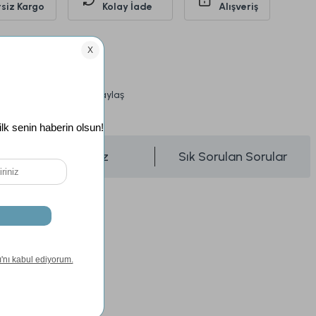
siz Kargo
Kolay İade
Alışveriş
Standart
Eskitme
Paylaş
üşünce Haber Ver
Önerileriniz
Sık Sorulan Sorular