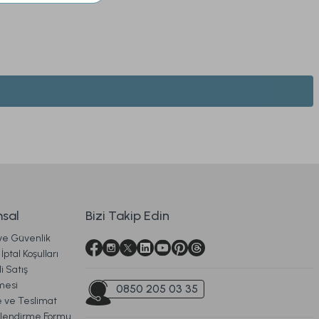
li Dalgalı Vazo Standart
sal
Bizi Takip Edin
 ve Güvenlik
Ücretsiz Kargo
İptal Koşulları
i Satış
itap Kutu 2'li Standart
mesi
0850 205 03 35
ve Teslimat
ilendirme Formu