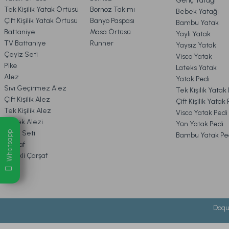
Genç Yatağı
Tek Kişilik Yatak Örtüsü
Bornoz Takımı
Bebek Yatağı
7. KAMPANYA & İNDİRİMLER
2.899,00 TL
2
Çift Kişilik Yatak Örtüsü
Banyo Paspası
Bambu Yatak
Battaniye
Masa Örtüsü
Yaylı Yatak
TV Battaniye
Runner
Yaysız Yatak
Ücretsiz Kargo
8. MÜŞTERİ HİZMETLERİ
Çeyiz Seti
Visco Yatak
Pike
Lateks Yatak
Marietta Cam Düğüm Obje Standart
Marietta Tur
Alez
Yatak Pedi
9. YATAK & KOLTUK SİPARİŞ 
Sıvı Geçirmez Alez
Tek Kişilik Yatak
Çift Kişilik Alez
Çift Kişilik Yatak
Tek Kişilik Alez
Visco Yatak Pedi
2.699,00 TL
2.199,00 
Bebek Alezi
Yün Yatak Pedi
Uyku Seti
Whatsapp
Bambu Yatak Pe
Çarşaf
Ücretsiz Kargo
Lastikli Çarşaf
Marietta Naturel Traverten Dekoratif Tabak Standart
Doqu
1.549,00 TL