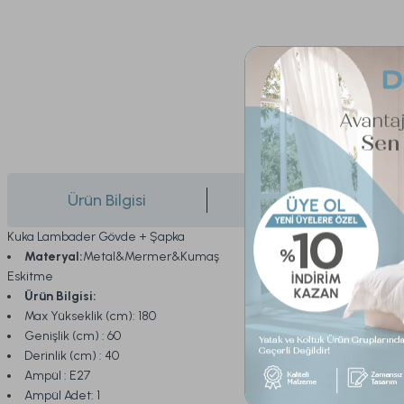
Ürün Bilgisi
Yorumlar
Kuka Lambader Gövde + Şapka
Materyal:
Metal&Mermer&Kumaş
Eskitme
Ürün Bilgisi:
Max Yükseklik (cm): 180
Genişlik (cm) : 60
Derinlik (cm) : 40
Ampül : E27
Ampül Adet: 1