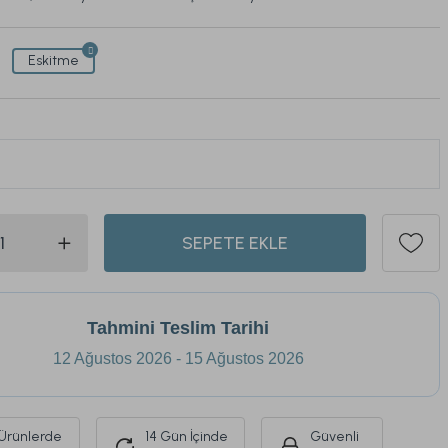
Eskitme
320
ü son 1 hafta içinde
93
kişi sepetine ekledi.
SEPETE EKLE
Tahmini Teslim Tarihi
12 Ağustos 2026 - 15 Ağustos 2026
Ürünlerde
14 Gün İçinde
Güvenli