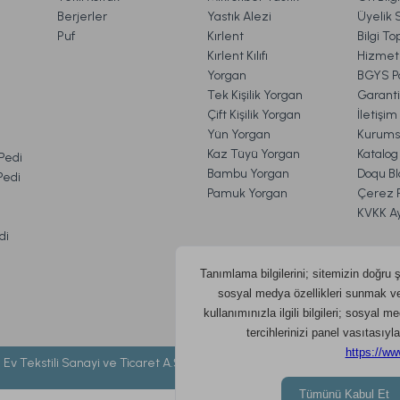
Berjerler
Yastık Alezi
Üyelik 
.699,00 TL
999,00 
Puf
Kırlent
Bilgi T
Kırlent Kılıfı
Hizmetl
Yorgan
BGYS Po
Ücretsiz Kargo
Tek Kişilik Yorgan
Garanti
Çift Kişilik Yorgan
İletişi
uncu 2'li Cam Vazo Standart
Marietta Traverten Gold
Yün Yorgan
Kurums
VE İADE İŞLEMLERİ
Kaz Tüyü Yorgan
Katalog
 Pedi
Bambu Yorgan
Doqu Bl
 Pedi
Pamuk Yorgan
Çerez Po
TL
2.999,00 TL
KVKK A
di
Ücretsiz Kargo
 Ev Tekstili Sanayi ve Ticaret A.Ş. ©
2026 DOQU HOME- Tüm hakları sakl