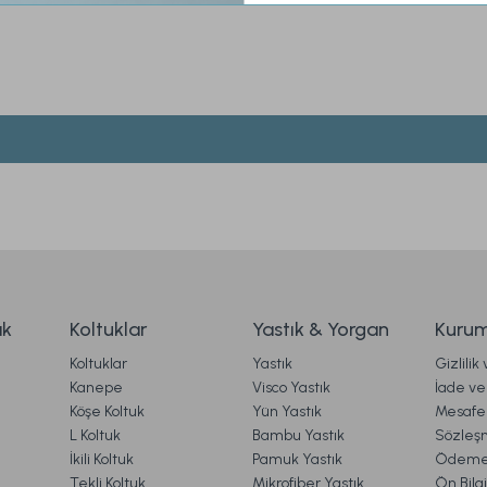
iz gördüğünüz noktaları öneri formunu kullanarak tarafımıza iletebilirsiniz.
Ürün hakkında henüz soru sorulmamış.
Bu ürüne ilk yorumu siz yapın!
Yorum Yaz
Soru Sor
old Metal Dekoratif Tepsi Standart
Marietta Mocha 2'
 TL
2.499,00 TL
ak
Koltuklar
Yastık & Yorgan
Kurum
Koltuklar
Yastık
Gizlilik
Ücretsiz Kargo
Kanepe
Visco Yastık
İade ve 
Köşe Koltuk
Yün Yastık
Mesafel
rietta Gold Cam Dekoratif Tepsi Standart
Marietta K
Gönder
L Koltuk
Bambu Yastık
Sözleş
İkili Koltuk
Pamuk Yastık
Ödeme 
Tekli Koltuk
Mikrofiber Yastık
Ön Bilg