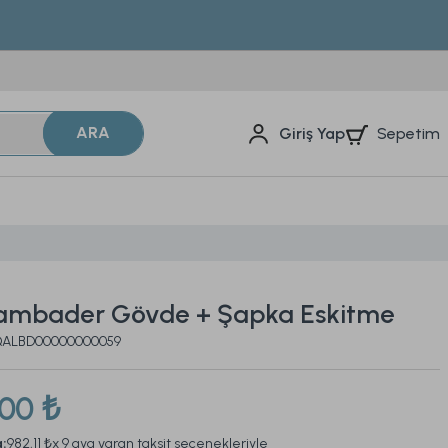
ARA
Sepetim
Giriş Yap
ambader Gövde + Şapka Eskitme
2QALBD00000000059
,00 ₺
a:
982,11 ₺
x 9 aya varan taksit seçenekleriyle