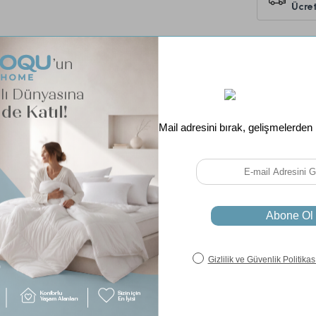
Ücret
Ebat
Renk
Fiyatı D
Soru & Cevap
Taksit Seçenekleri