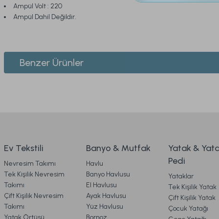
Ampül Volt : 220
Ampül Dahil Değildir.
Bu ürünün fiyat bilgisi, resim, ürün açıklamalarında ve diğer konularda yeters
Görüş ve önerileriniz için teşekkür ederiz.
1. ÜYELİK
Benzer Ürünler
Ürün resmi kalitesiz, bozuk veya görüntülenemiyor.
2. SİPARİŞ
Ürün açıklamasında eksik bilgiler bulunuyor.
Marietta Gold Dekoratif Kutu Standart
Marietta G
Ürün bilgilerinde hatalar bulunuyor.
3. ÖDEME
Ürün fiyatı diğer sitelerden daha pahalı.
Bu ürüne benzer farklı alternatifler olmalı.
4. KARGO & TESLİMAT
2.199,00 TL
1.999,00
Ev Tekstili
Banyo & Mutfak
Yatak & Yat
Pedi
Nevresim Takımı
Havlu
Ücretsiz Kargo
5. İADE & DEĞİŞİM
Tek Kişilik Nevresim
Banyo Havlusu
Yataklar
Takımı
El Havlusu
Tek Kişilik Yatak
Marietta Füme Cam Kapaklı Dekoratif Standart
Ma
Çift Kişilik Nevresim
Ayak Havlusu
Çift Kişilik Yatak
6. ÜRÜN BİLGİLERİ
Takımı
Yüz Havlusu
Çocuk Yatağı
Yatak Örtüsü
Bornoz