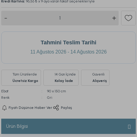
Kredi Kartına:
96,56 ₺
x 9 aya varan taksit seçenekleriyle
Tahmini Teslim Tarihi
11 Ağustos 2026 - 14 Ağustos 2026
Tüm Ürünlerde
14 Gün İçinde
Güvenli
Ücretsiz Kargo
Kolay İade
Alışveriş
Ebat
90 x 150 cm
Renk
Gri
Fiyatı Düşünce Haber Ver
Paylaş
Ürün Bilgisi