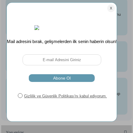
Kolay Bakım
06
Ürünün pamuk dokusunu, yumuşaklığını ve formunu
korumak için etiket üzerinde belirtilen yıkama ve
bakım talimatlarına uyulması önerilir.
Paket İçeriği
07
Paket içerisinde 1 adet 90 × 150 cm Ivory Banyo
Havlusu bulunmaktadır.
Unisex Kullanım
08
Kadın ve erkek kullanıcıların kullanımına uygun olup
yeşil rengi ve zamansız tasarımı sayesinde farklı
banyo dekorasyonlarına kolayca uyum sağlar.
Yorumlar