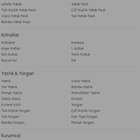
Lateks Yatak
Yatak Pedi
Tek Kişilik Yatak Pedi
Çift Kişilik Yatak Pedi
Ücretsiz Kargo
Visco Yatak Pedi
Yün Yatak Pedi
Bambu Yatak Pedi
Akdeniz Verona Banyo Yüz Havlusu Seti Standart - Indigo
Koltuklar
Koltuklar
Kanepe
1.899,00 TL
Köşe Koltuk
L Koltuk
İkili Koltuk
Tekli Koltuk
Berjerler
Ücretsiz Kargo
Puf
Akdeniz Verona Ayak Havlusu 50 x 80 cm - Bej
Yastık & Yorgan
Yastık
Visco Yastık
Yün Yastık
Bambu Yastık
699,00 TL
Pamuk Yastık
Mikrofiber Yastık
Yastık Alezi
Kırlent
Kırlent Kılıfı
Yorgan
Ücretsiz Kargo
Tek Kişilik Yorgan
Çift Kişilik Yorgan
Yün Yorgan
Kaz Tüyü Yorgan
Akdeniz Verona Bornoz L/XL - 120 cm - Bej
Bambu Yorgan
Pamuk Yorgan
Kurumsal
3.199,00 TL