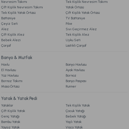
Nevresim Takımı
3. ÖDEME
Tek Kişilik Nevresim Takımı
Bu ürüne benzer farklı alternatifler olmalı.
Çift Kişilik Nevresim Takımı
Yatak Örtüsü
Ücretsiz Kargo
Tek Kişilik Yatak Örtüsü
Çift Kişilik Yatak Örtüsü
Battaniye
TV Battaniye
4. KARGO & TESLİMAT
Hediye Seti Standart
Çeyiz Seti
Pike
Alez
Sıvı Geçirmez Alez
Çift Kişilik Alez
Tek Kişilik Alez
5. İADE & DEĞİŞİM
Bebek Alezi
1.599,00 TL
Gönder
Uyku Seti
Çarşaf
Lastikli Çarşaf
6. ÜRÜN BİLGİLERİ
Ücretsiz Kargo
Banyo & Mutfak
Havlu
Banyo Havlusu
Akdeniz Verona Banyo Yüz Havlusu Seti Standart - Bej
El Havlusu
Ayak Havlusu
7. KAMPANYA & İNDİRİMLER
Yüz Havlusu
Bornoz
Bornoz Takımı
Banyo Paspası
1.899,00 TL
Masa Örtüsü
Runner
8. MÜŞTERİ HİZMETLERİ
Yatak & Yatak Pedi
Ücretsiz Kargo
Yataklar
Tek Kişilik Yatak
9. YATAK & KOLTUK SİPARİŞ VE İADE İŞLEMLERİ
Akdeniz Verona Banyo Yüz Havlusu Seti Standart - Yesil
Çift Kişilik Yatak
Çocuk Yatağı
Genç Yatağı
Bebek Yatağı
Bambu Yatak
Yaylı Yatak
1.899,00 TL
Yaysız Yatak
Visco Yatak