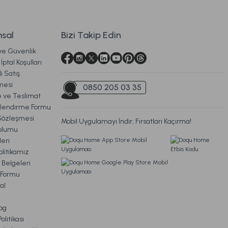
sal
Bizi Takip Edin
 ve Güvenlik
Ücretsiz Kargo
İptal Koşulları
i Satış
itap Kutu 2'li Standart
mesi
0850 205 03 35
ve Teslimat
ilendirme Formu
Sözleşmesi
Mobil Uygulamayı İndir, Fırsatları Kaçırma!
TL
oplumu
eri
litikamız
Ücretsiz Kargo
 Belgeleri
m Formu
 2'li Şamdan Standart
al
og
litikası