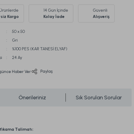
Ürünlerde
14 Gün İçinde
Güvenli
siz Kargo
Kolay İade
Alışveriş
50 x 50
Gri
%100 PES (KAR TANESİ ELYAF)
si
24 Ay
Paylaş
üşünce Haber Ver
Önerileriniz
Sık Sorulan Sorular
Yıkama Talimatı: