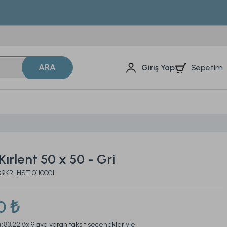
ARA
Sepetim
Giriş Yap
Kırlent 50 x 50 - Gri
Q9KRLHSTI0110001
0 ₺
a:
83,22 ₺
x 9 aya varan taksit seçenekleriyle