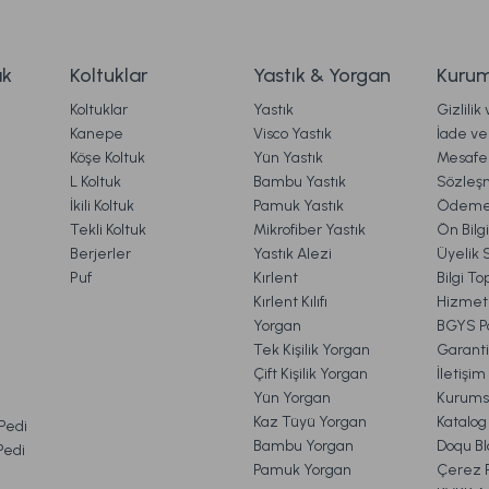
 TL
2.499,00 TL
ak
Koltuklar
Yastık & Yorgan
Kurum
Koltuklar
Yastık
Gizlilik
Ücretsiz Kargo
Kanepe
Visco Yastık
İade ve 
Köşe Koltuk
Yün Yastık
Mesafel
rietta Gold Cam Dekoratif Tepsi Standart
Marietta K
Gönder
L Koltuk
Bambu Yastık
Sözleş
İkili Koltuk
Pamuk Yastık
Ödeme 
Tekli Koltuk
Mikrofiber Yastık
Ön Bilg
Berjerler
Yastık Alezi
Üyelik 
.699,00 TL
999,00 
Puf
Kırlent
Bilgi T
Kırlent Kılıfı
Hizmetl
Yorgan
BGYS Po
Ücretsiz Kargo
Tek Kişilik Yorgan
Garanti
Çift Kişilik Yorgan
İletişi
uncu 2'li Cam Vazo Standart
Marietta Traverten Gold
Yün Yorgan
Kurums
VE İADE İŞLEMLERİ
Kaz Tüyü Yorgan
Katalog
 Pedi
Bambu Yorgan
Doqu Bl
 Pedi
Pamuk Yorgan
Çerez Po