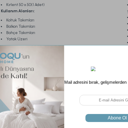
Kırlent 50 x 50(1 Adet)
Kullanım Alanları:
Koltuk Takımları
Balkon Takımları
Bahçe Takımları
Yatak Üzeri