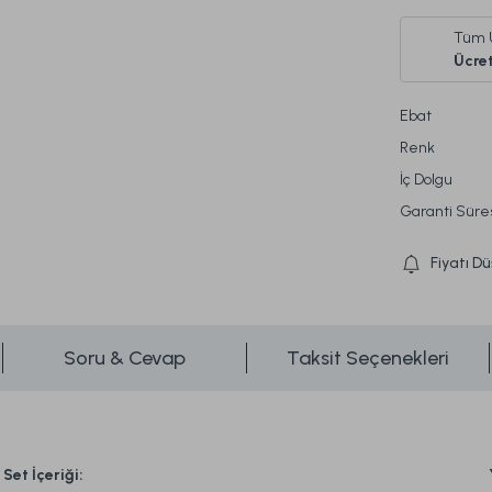
Tüm 
Ücret
Ebat
Renk
İç Dolgu
Garanti Süre
Fiyatı D
Soru & Cevap
Taksit Seçenekleri
Set İçeriği: