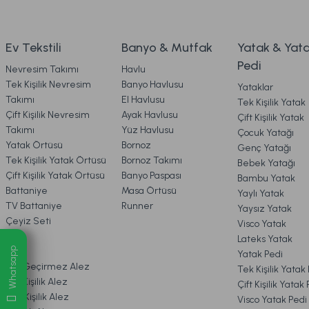
Bu ürüne benzer farklı alternatifler olmalı.
4. KARGO & TESLİMAT
2.199,00 TL
1.999,00
Ev Tekstili
Banyo & Mutfak
Yatak & Yat
Pedi
Nevresim Takımı
Havlu
Ücretsiz Kargo
5. İADE & DEĞİŞİM
Tek Kişilik Nevresim
Banyo Havlusu
Yataklar
Takımı
El Havlusu
Tek Kişilik Yatak
Marietta Füme Cam Kapaklı Dekoratif Standart
Ma
Çift Kişilik Nevresim
Ayak Havlusu
Çift Kişilik Yatak
6. ÜRÜN BİLGİLERİ
Takımı
Yüz Havlusu
Çocuk Yatağı
Yatak Örtüsü
Bornoz
Genç Yatağı
Tek Kişilik Yatak Örtüsü
Bornoz Takımı
Bebek Yatağı
7. KAMPANYA & İNDİRİMLER
2.899,00 TL
2
Çift Kişilik Yatak Örtüsü
Banyo Paspası
Bambu Yatak
Battaniye
Masa Örtüsü
Yaylı Yatak
TV Battaniye
Runner
Yaysız Yatak
Ücretsiz Kargo
8. MÜŞTERİ HİZMETLERİ
Çeyiz Seti
Visco Yatak
Pike
Lateks Yatak
Marietta Cam Düğüm Obje Standart
Marietta Tur
Whatsapp
Alez
Yatak Pedi
9. YATAK & KOLTUK SİPARİŞ 
Sıvı Geçirmez Alez
Tek Kişilik Yatak
Çift Kişilik Alez
Çift Kişilik Yatak
Tek Kişilik Alez
Visco Yatak Pedi