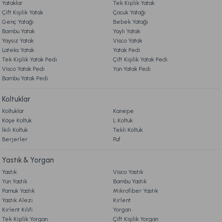
Yataklar
Tek Kişilik Yatak
9. YATAK & KOLTUK SİPARİŞ VE İADE İŞLEMLERİ
Akdeniz Verona Ayak Havlusu 50 x 80 cm - Bej
Çift Kişilik Yatak
Çocuk Yatağı
Genç Yatağı
Bebek Yatağı
Bambu Yatak
Yaylı Yatak
699,00 TL
Yaysız Yatak
Visco Yatak
Lateks Yatak
Yatak Pedi
Tek Kişilik Yatak Pedi
Çift Kişilik Yatak Pedi
Ücretsiz Kargo
Visco Yatak Pedi
Yün Yatak Pedi
Bambu Yatak Pedi
Akdeniz Verona Banyo Havlusu 90 x 150 cm - Bej
Koltuklar
Koltuklar
Kanepe
1.299,00 TL
Köşe Koltuk
L Koltuk
İkili Koltuk
Tekli Koltuk
Berjerler
Ücretsiz Kargo
Puf
Akdeniz Verona Banyo Havlusu 90 x 150 cm - Indigo
Yastık & Yorgan
Yastık
Visco Yastık
Yün Yastık
Bambu Yastık
1.299,00 TL
Pamuk Yastık
Mikrofiber Yastık
Yastık Alezi
Kırlent
Kırlent Kılıfı
Yorgan
Ücretsiz Kargo
Tek Kişilik Yorgan
Çift Kişilik Yorgan