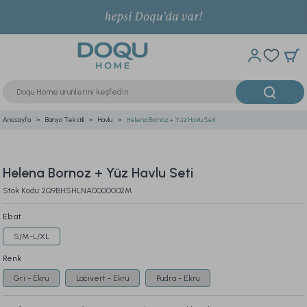
Anasayfa
Banyo Tekstili
Havlu
Helena Bornoz + Yüz Havlu Seti
Helena Bornoz + Yüz Havlu Seti
Stok Kodu: 2Q9BHSHLNA0000002M
Ebat
S/M-L/XL
Renk
Gri - Ekru
Lacivert - Ekru
Pudra - Ekru