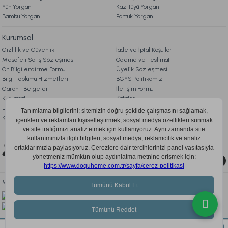
Yün Yorgan
Kaz Tüyü Yorgan
Akdeniz Verona Banyo Havlusu 90 x 150 cm - Yesil
Bambu Yorgan
Pamuk Yorgan
Kurumsal
1.299,00 TL
Gizlilik ve Güvenlik
İade ve İptal Koşulları
Mesafeli Satış Sözleşmesi
Ödeme ve Teslimat
Ücretsiz Kargo
Ön Bilgilendirme Formu
Üyelik Sözleşmesi
Bilgi Toplumu Hizmetleri
BGYS Politikamız
Rosabelle Linenza Ayak Havlusu 50 x 80 cm
Garanti Belgeleri
İletişim Formu
Kurumsal
Katalog
Doqu Blog
Çerez Politikası
KVKK Aydınlatma Metni
849,00 TL
Bizi Takip Edin
Ücretsiz Kargo
0850 205 03 35
Rosabelle Linenza Banyo Aile Seti S/M-L/XL
Mobil Uygulamayı İndir, Fırsatları Kaçırma!
11.999,00 TL
Ücretsiz Kargo
Doqu Ev Tekstili Sanayi ve Ticaret A.Ş. ©
2026 DOQU HOME- Tüm hakları saklıdır.