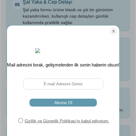
Şal Yaka & Cep Detayı
05
Şal yaka formu ürüne klasik ve şık bir görünüm
kazandırırken, kullanışlı cep detayları günlük
kullanımda pratiklik sağlar.
Kolay Bakım
06
Pamuk dokusunun yumuşaklığını ve nakış
detaylarının görünümünü korumak için ürün
etiketinde belirtilen yıkama ve bakım talimatlarına
uyulması önerilir.
Paket İçeriği
07
Paket içerisinde 1 adet L/XL beden, 120 cm
uzunluğunda Harmony Seren Bornoz bulunmaktadır.
Kadın Kullanımına Uygun
08