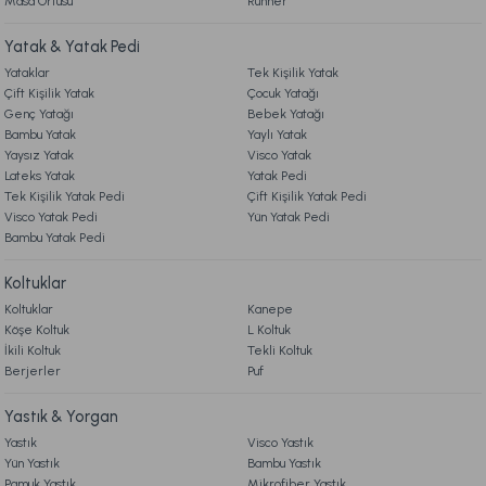
Masa Örtüsü
Runner
8. MÜŞTERİ HİZMETLERİ
Yatak & Yatak Pedi
Ücretsiz Kargo
Ücretsiz Kargo
Yataklar
Tek Kişilik Yatak
9. YATAK & KOLTUK SİPARİŞ VE İADE İŞLEMLERİ
Banyo Paspası Harmo Yeşil
Banyo Paspası Lora Gri
Çift Kişilik Yatak
Çocuk Yatağı
Genç Yatağı
Bebek Yatağı
Bambu Yatak
Yaylı Yatak
1.299,00 TL
1.099,00 TL
Yaysız Yatak
Visco Yatak
Lateks Yatak
Yatak Pedi
Tek Kişilik Yatak Pedi
Çift Kişilik Yatak Pedi
Ücretsiz Kargo
Ücretsiz Kargo
Visco Yatak Pedi
Yün Yatak Pedi
Bambu Yatak Pedi
Banyo Paspası Dora Krem - Vizon
Koltuklar
Koltuklar
Kanepe
1.299,00 TL
Köşe Koltuk
L Koltuk
İkili Koltuk
Tekli Koltuk
Berjerler
Ücretsiz Kargo
Puf
Banyo Paspası Arte Antrasit-Krem
Yastık & Yorgan
Yastık
Visco Yastık
Yün Yastık
Bambu Yastık
1.099,00 TL
Pamuk Yastık
Mikrofiber Yastık