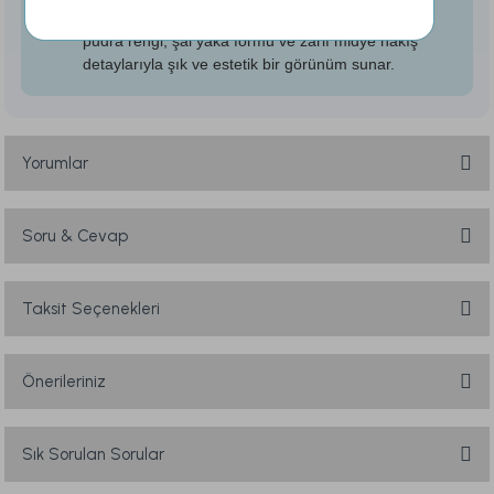
Kadın kullanımına uygun olarak tasarlanan model;
pudra rengi, şal yaka formu ve zarif midye nakış
detaylarıyla şık ve estetik bir görünüm sunar.
Yorumlar
Soru & Cevap
Bu ürüne ilk yorumu siz yapın!
Yorum Yaz
Taksit Seçenekleri
Ürün hakkında henüz soru sorulmamış.
Soru Sor
Önerileriniz
Bu ürünün fiyat bilgisi, resim, ürün açıklamalarında ve diğer konularda
yetersiz gördüğünüz noktaları öneri formunu kullanarak tarafımıza
Sık Sorulan Sorular
iletebilirsiniz.
Görüş ve önerileriniz için teşekkür ederiz.