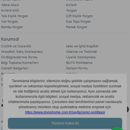
Yastık Alezi
Kırlent
Kırlent Kılıfı
Yorgan
Ücretsiz Kargo
Tek Kişilik Yorgan
Çift Kişilik Yorgan
Yün Yorgan
Kaz Tüyü Yorgan
Bambu Yorgan
Pamuk Yorgan
Kurumsal
Gizlilik ve Güvenlik
İade ve İptal Koşulları
Mesafeli Satış Sözleşmesi
Ödeme ve Teslimat
Ön Bilgilendirme Formu
Üyelik Sözleşmesi
Bilgi Toplumu Hizmetleri
BGYS Politikamız
Garanti Belgeleri
İletişim Formu
Kurumsal
Katalog
Doqu Blog
Çerez Politikası
KVKK Aydınlatma Metni
Bizi Takip Edin
0850 205 03 35
Mobil Uygulamayı İndir, Fırsatları Kaçırma!