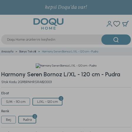
Anasayfa
Banyo Tekstili
Harmony Seren Bornoz L/XL - 120 cm - Pudra
Harmony Seren Bornoz L/XL - 120 cm - Pudra
Stok Kodu: 2Q9BRNHRSRA820001
Ebat
S/M - 110 cm
L/XL - 120 cm
Renk
Bej
Pudra