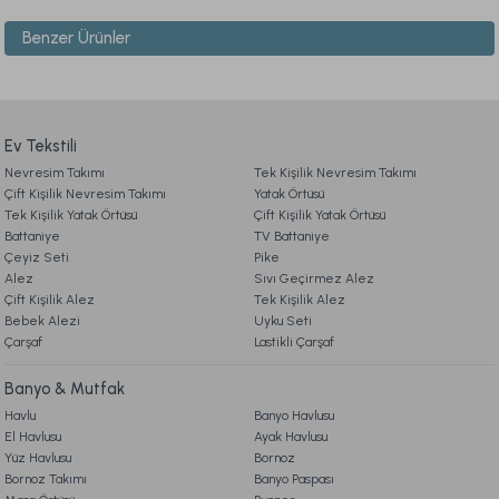
Benzer Ürünler
1. ÜYELİK
Ürün resmi kalitesiz, bozuk veya görüntülenemiyor.
Ürün açıklamasında eksik bilgiler bulunuyor.
Banyo Paspası Liva Krem - Vizon
Banyo Paspası Pera Krem
2. SİPARİŞ
Ürün bilgilerinde hatalar bulunuyor.
Ürün fiyatı diğer sitelerden daha pahalı.
Ev Tekstili
1.099,00 TL
1.299,00 TL
Nevresim Takımı
3. ÖDEME
Tek Kişilik Nevresim Takımı
Bu ürüne benzer farklı alternatifler olmalı.
Çift Kişilik Nevresim Takımı
Yatak Örtüsü
Ücretsiz Kargo
Ücretsiz Kargo
Tek Kişilik Yatak Örtüsü
Çift Kişilik Yatak Örtüsü
Battaniye
TV Battaniye
4. KARGO & TESLİMAT
Banyo Paspası Pera Vizon
Banyo Paspası Pera Pudra
Çeyiz Seti
Pike
Alez
Sıvı Geçirmez Alez
Çift Kişilik Alez
Tek Kişilik Alez
5. İADE & DEĞİŞİM
Bebek Alezi
1.299,00 TL
1.299,00 TL
Gönder
Uyku Seti
Çarşaf
Lastikli Çarşaf
6. ÜRÜN BİLGİLERİ
Ücretsiz Kargo
Ücretsiz Kargo
Banyo & Mutfak
Havlu
Banyo Havlusu
Banyo Paspası Harmo Gri
Banyo Paspası Harmo Vizon
El Havlusu
Ayak Havlusu
7. KAMPANYA & İNDİRİMLER
Yüz Havlusu
Bornoz
Bornoz Takımı
Banyo Paspası
1.299,00 TL
1.299,00 TL