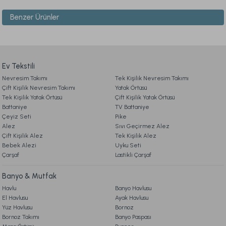
Benzer Ürünler
1. ÜYELİK
Ürün resmi kalitesiz, bozuk veya görüntülenemiyor.
Ürün açıklamasında eksik bilgiler bulunuyor.
Banyo Paspası Liva Krem - Vizon
Banyo Paspası Pera Krem
2. SİPARİŞ
Ürün bilgilerinde hatalar bulunuyor.
Ürün fiyatı diğer sitelerden daha pahalı.
Ev Tekstili
1.099,00 TL
1.299,00 TL
Nevresim Takımı
3. ÖDEME
Tek Kişilik Nevresim Takımı
Bu ürüne benzer farklı alternatifler olmalı.
Çift Kişilik Nevresim Takımı
Yatak Örtüsü
Ücretsiz Kargo
Ücretsiz Kargo
Tek Kişilik Yatak Örtüsü
Çift Kişilik Yatak Örtüsü
Battaniye
TV Battaniye
4. KARGO & TESLİMAT
Banyo Paspası Pera Vizon
Banyo Paspası Pera Pudra
Çeyiz Seti
Pike
Alez
Sıvı Geçirmez Alez
Çift Kişilik Alez
Tek Kişilik Alez
5. İADE & DEĞİŞİM
Bebek Alezi
1.299,00 TL
1.299,00 TL
Gönder
Uyku Seti
Çarşaf
Lastikli Çarşaf
6. ÜRÜN BİLGİLERİ
Ücretsiz Kargo
Ücretsiz Kargo
Banyo & Mutfak
Havlu
Banyo Havlusu
Banyo Paspası Harmo Gri
Banyo Paspası Harmo Vizon
El Havlusu
Ayak Havlusu
7. KAMPANYA & İNDİRİMLER
Yüz Havlusu
Bornoz
Bornoz Takımı
Banyo Paspası
1.299,00 TL
1.299,00 TL