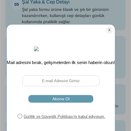
Şal Yaka & Cep Detayı
05
Şal yaka formu ürüne klasik ve şık bir görünüm
kazandırırken, kullanışlı cep detayları günlük
kullanımda pratiklik sağlar.
Kolay Bakım
06
Pamuk dokusunun yumuşaklığını ve nakış
detaylarının görünümünü korumak için ürün
etiketinde belirtilen yıkama ve bakım talimatlarına
uyulması önerilir.
Paket İçeriği
07
Paket içerisinde 1 adet L/XL beden, 120 cm
uzunluğunda Harmony Seren Bornoz bulunmaktadır.
Kadın Kullanımına Uygun
08