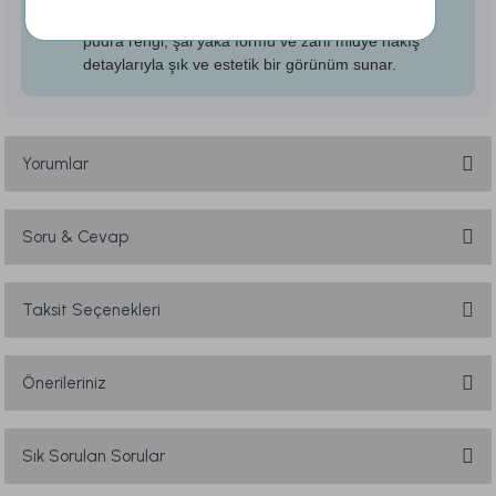
Kadın kullanımına uygun olarak tasarlanan model;
pudra rengi, şal yaka formu ve zarif midye nakış
detaylarıyla şık ve estetik bir görünüm sunar.
Yorumlar
Soru & Cevap
Bu ürüne ilk yorumu siz yapın!
Yorum Yaz
Taksit Seçenekleri
Ürün hakkında henüz soru sorulmamış.
Soru Sor
Önerileriniz
Bu ürünün fiyat bilgisi, resim, ürün açıklamalarında ve diğer konularda
yetersiz gördüğünüz noktaları öneri formunu kullanarak tarafımıza
Sık Sorulan Sorular
iletebilirsiniz.
Görüş ve önerileriniz için teşekkür ederiz.