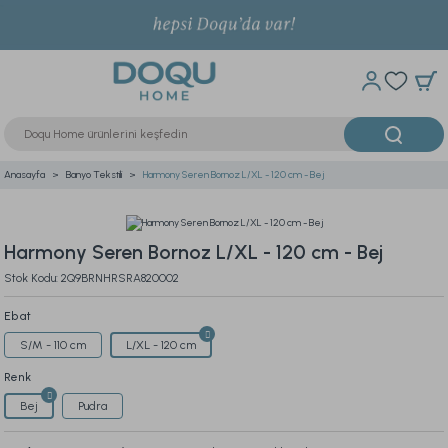
Anasayfa
Banyo Tekstili
Harmony Seren Bornoz L/XL - 120 cm - Bej
Harmony Seren Bornoz L/XL - 120 cm - Bej
Stok Kodu: 2Q9BRNHRSRA820002
Ebat
S/M - 110 cm
L/XL - 120 cm
Renk
Bej
Pudra