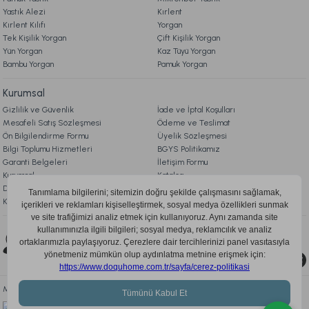
Yastık Alezi
Kırlent
Kırlent Kılıfı
Yorgan
Ücretsiz Kargo
Tek Kişilik Yorgan
Çift Kişilik Yorgan
Yün Yorgan
Kaz Tüyü Yorgan
Bambu Yorgan
Pamuk Yorgan
Kurumsal
Gizlilik ve Güvenlik
İade ve İptal Koşulları
Mesafeli Satış Sözleşmesi
Ödeme ve Teslimat
Ön Bilgilendirme Formu
Üyelik Sözleşmesi
Bilgi Toplumu Hizmetleri
BGYS Politikamız
Garanti Belgeleri
İletişim Formu
Kurumsal
Katalog
Doqu Blog
Çerez Politikası
KVKK Aydınlatma Metni
Bizi Takip Edin
0850 205 03 35
Mobil Uygulamayı İndir, Fırsatları Kaçırma!