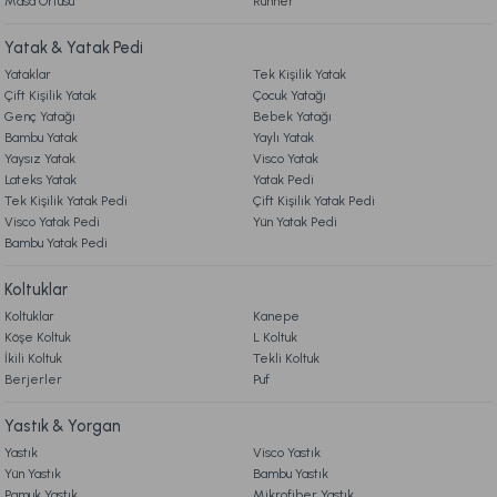
Masa Örtüsü
Runner
8. MÜŞTERİ HİZMETLERİ
Yatak & Yatak Pedi
Ücretsiz Kargo
Ücretsiz Kargo
Yataklar
Tek Kişilik Yatak
9. YATAK & KOLTUK SİPARİŞ VE İADE İŞLEMLERİ
Banyo Paspası Harmo Yeşil
Banyo Paspası Lora Gri
Çift Kişilik Yatak
Çocuk Yatağı
Genç Yatağı
Bebek Yatağı
Bambu Yatak
Yaylı Yatak
1.299,00 TL
1.099,00 TL
Yaysız Yatak
Visco Yatak
Lateks Yatak
Yatak Pedi
Tek Kişilik Yatak Pedi
Çift Kişilik Yatak Pedi
Ücretsiz Kargo
Ücretsiz Kargo
Visco Yatak Pedi
Yün Yatak Pedi
Bambu Yatak Pedi
Banyo Paspası Dora Krem - Vizon
Koltuklar
Koltuklar
Kanepe
1.299,00 TL
Köşe Koltuk
L Koltuk
İkili Koltuk
Tekli Koltuk
Berjerler
Ücretsiz Kargo
Puf
Banyo Paspası Arte Antrasit-Krem
Yastık & Yorgan
Yastık
Visco Yastık
Yün Yastık
Bambu Yastık
1.099,00 TL
Pamuk Yastık
Mikrofiber Yastık